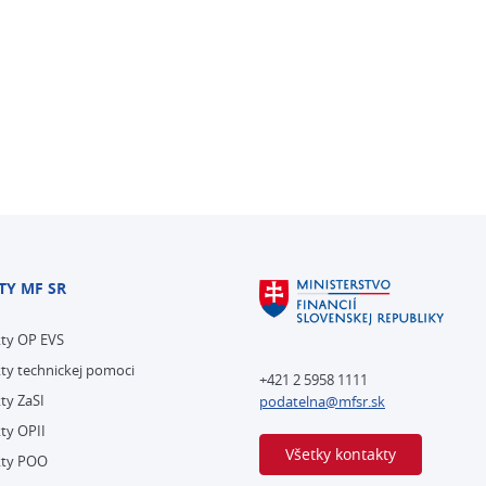
TY MF SR
kty OP EVS
ty technickej pomoci
+421 2 5958 1111
ty ZaSI
podatelna@mfsr.sk
ty OPII
Všetky kontakty
kty POO