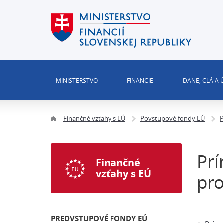
MINISTERSTVO
FINANCIE
DANE, CLÁ A
Finančné vzťahy s EÚ
Povstupové fondy EÚ
P
Prí
Finančné
vzťahy s EÚ
pr
PREDVSTUPOVÉ FONDY EÚ