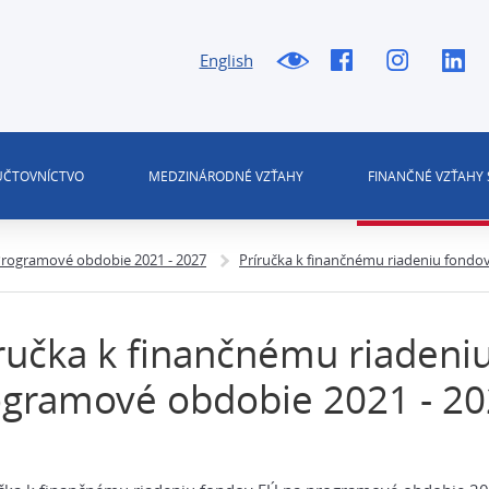
English
 ÚČTOVNÍCTVO
MEDZINÁRODNÉ VZŤAHY
FINANČNÉ VZŤAHY 
rogramové obdobie 2021 - 2027
Príručka k finančnému riadeniu fondo
ručka k finančnému riadeni
ogramové obdobie 2021 - 2