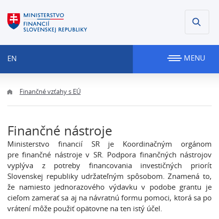
MENU
EN
Finančné vzťahy s EÚ
Finančné nástroje
Ministerstvo financií SR je Koordinačným orgánom
pre finančné nástroje v SR. Podpora finančných nástrojov
vyplýva z potreby financovania investičných priorít
Slovenskej republiky udržateľným spôsobom. Znamená to,
že namiesto jednorazového výdavku v podobe grantu je
cieľom zamerať sa aj na návratnú formu pomoci, ktorá sa po
vrátení môže použiť opätovne na ten istý účel.