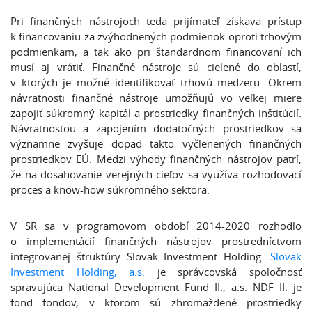
Pri finančných nástrojoch teda prijímateľ získava prístup
k financovaniu za zvýhodnených podmienok oproti trhovým
podmienkam, a tak ako pri štandardnom financovaní ich
musí aj vrátiť. Finančné nástroje sú cielené do oblastí,
v ktorých je možné identifikovať trhovú medzeru. Okrem
návratnosti finančné nástroje umožňujú vo veľkej miere
zapojiť súkromný kapitál a prostriedky finančných inštitúcií.
Návratnosťou a zapojením dodatočných prostriedkov sa
významne zvyšuje dopad takto vyčlenených finančných
prostriedkov EÚ. Medzi výhody finančných nástrojov patrí,
že na dosahovanie verejných cieľov sa využíva rozhodovací
proces a know-how súkromného sektora.
V SR sa v programovom období 2014-2020 rozhodlo
o implementácií finančných nástrojov prostredníctvom
integrovanej štruktúry Slovak Investment Holding.
Slovak
Investment Holding, a.s.
je správcovská spoločnosť
spravujúca National Development Fund II., a.s. NDF II. je
fond fondov, v ktorom sú zhromaždené prostriedky