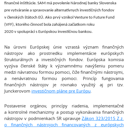
finančné inštitúcie. SAM má povolenie Národnej banky Slovenska
pre vytváranie a spravovanie alternatívnych investičných fondov
v členských štátoch EÚ. Ako prvý vznikol Venture to Future Fund
(VFF), ktorého činnosť bola zahájená začiatkom roku
2020 v spolupráci s Európskou investičnou bankou.
Na úrovni Európskej únie vzrastá význam finančných
nástrojov ako prostriedku implementácie európskych
štrukturálnych a investičných fondov. Európska komisia
vyzýva členské štáty k významnému navýšeniu pomeru
medzi návratnou formou pomoci, čiže finančnými nástrojmi,
a nenávratnou formou pomoci. Princíp fungovania
finančných nástrojov je rovnako využitý aj pri tzv.
Junckerovom
investičnom pláne pre Európu
.
Postavenie orgánov, princípy riadenia, implementačné
a kontrolné mechanizmy a postup vykonávania finančných
nástrojov v podmienkach SR upravuje
Zákon 323/2015 Z.z.
o finančných nástrojoch financovaných z európskych