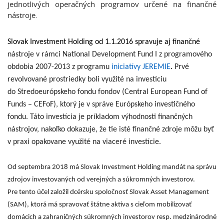
jednotlivých operačných programov určené na finančné
nástroje.
Slovak Investment Holding od 1.1.2016 spravuje aj finančné
nástroje v rámci National Development Fund I
z programového
obdobia 2007-2013 z programu
iniciatívy JEREMIE
.
Prvé
revolvované prostriedky boli využité na investíciu
do Stredoeurópskeho fondu fondov (Central European Fund of
Funds – CEFoF), ktorý je v správe Európskeho investičného
fondu. Táto investícia je príkladom výhodnosti finančných
nástrojov, nakoľko dokazuje, že tie isté finančné zdroje môžu byť
v praxi opakovane využité na viaceré investície.
Od septembra 2018 má Slovak Investment Holding mandát na správu
zdrojov investovaných od verejných a súkromných investorov.
Pre tento účel založil dcérsku spoločnosť Slovak Asset Management
(SAM), ktorá má spravovať štátne aktíva s cieľom mobilizovať
domácich a zahraničných súkromných investorov resp. medzinárodné