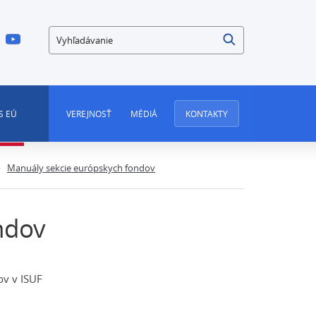
Vyhľadávanie
S EÚ
VEREJNOSŤ
MÉDIÁ
KONTAKTY
Manuály sekcie európskych fondov
ndov
ov v ISUF