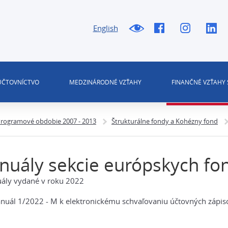
English
 ÚČTOVNÍCTVO
MEDZINÁRODNÉ VZŤAHY
FINANČNÉ VZŤAHY 
rogramové obdobie 2007 - 2013
Štrukturálne fondy a Kohézny fond
uály sekcie európskych fo
ály vydané v roku 2022
nuál 1/2022 - M k elektronickému schvaľovaniu účtovných zápis