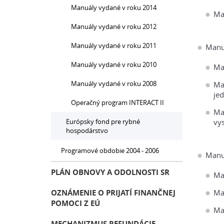
Manuály vydané v roku 2014
Ma
Manuály vydané v roku 2012
Manuály vydané v roku 2011
Manu
Manuály vydané v roku 2010
Ma
Manuály vydané v roku 2008
Ma
je
Operačný program INTERACT II
Man
Európsky fond pre rybné
vy
hospodárstvo
Programové obdobie 2004 - 2006
Manu
PLÁN OBNOVY A ODOLNOSTI SR
Ma
OZNÁMENIE O PRIJATÍ FINANČNEJ
Man
POMOCI Z EÚ
Ma
MECHANIZMUS REFUNDÁCIE