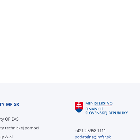
TY MF SR
kty OP EVS
ty technickej pomoci
+421 2 5958 1111
ty ZaSI
podatelna@mfsr.sk