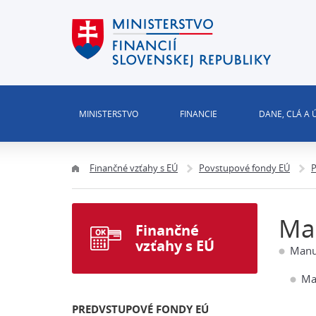
MINISTERSTVO
FINANCIE
DANE, CLÁ A
Finančné vzťahy s EÚ
Povstupové fondy EÚ
P
Man
Finančné
vzťahy s EÚ
Manu
Ma
PREDVSTUPOVÉ FONDY EÚ