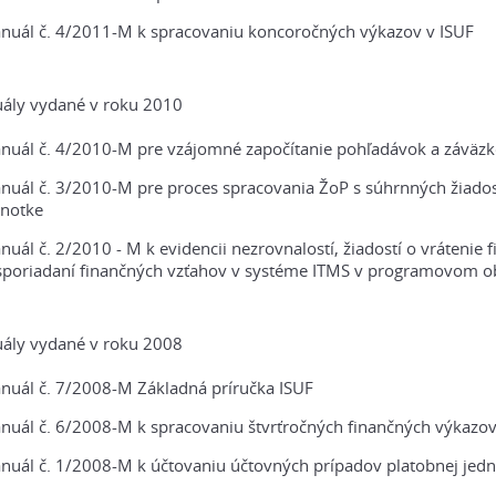
nuál č. 4/2011-M k spracovaniu koncoročných výkazov v ISUF
ály vydané v roku 2010
nuál č. 4/2010-M pre vzájomné započítanie pohľadávok a záväzk
nuál č. 3/2010-M pre proces spracovania ŽoP s súhrnných žiados
dnotke
uál č. 2/2010 - M k evidencii nezrovnalostí, žiadostí o vrátenie
sporiadaní finančných vzťahov v systéme ITMS v programovom o
ály vydané v roku 2008
nuál č. 7/2008-M Základná príručka ISUF
uál č. 6/2008-M k spracovaniu štvrťročných finančných výkazov 
nuál č. 1/2008-M k účtovaniu účtovných prípadov platobnej jedn