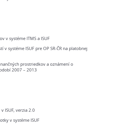
ov v systéme ITMS a ISUF
tí v systéme ISUF pre OP SR-ČR na platobnej
 finančných prostriedkov a oznámení o
bdobí 2007 – 2013
v ISUF, verzia 2.0
otky v systéme ISUF