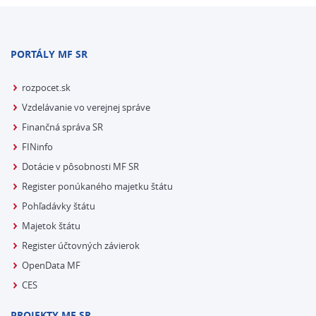
PORTÁLY MF SR
rozpocet.sk
Vzdelávanie vo verejnej správe
Finančná správa SR
FINinfo
Dotácie v pôsobnosti MF SR
Register ponúkaného majetku štátu
Pohľadávky štátu
Majetok štátu
Register účtovných závierok
OpenData MF
CES
PROJEKTY MF SR