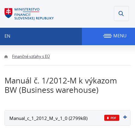
MENU
EN
Finančné vzťahy s EÚ
Manuál č. 1/2012-M k výkazom
BW (Business warehouse)
Manual_c_1_2012_M_v_1_0 (2799kB)