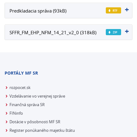
Predkladacia správa (93kB)
SFFR_FM_EHP_NFM_14_21_v2_0 (318kB)
PORTÁLY MF SR
rozpocet.sk
Vzdelávanie vo verejnej správe
Finančná správa SR
FINinfo
Dotácie v pôsobnosti MF SR
Register ponúkaného majetku štátu