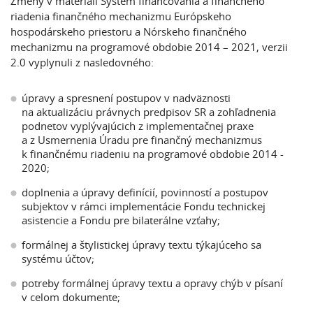
Zmeny v materiáli Systém financovania a finančného
riadenia finančného mechanizmu Európskeho
hospodárskeho priestoru a Nórskeho finančného
mechanizmu na programové obdobie 2014 – 2021, verzii
2.0 vyplynuli z nasledovného:
úpravy a spresnení postupov v nadväznosti
na aktualizáciu právnych predpisov SR a zohľadnenia
podnetov vyplývajúcich z implementačnej praxe
a z Usmernenia Úradu pre finančný mechanizmus
k finančnému riadeniu na programové obdobie 2014 -
2020;
doplnenia a úpravy definícií, povinností a postupov
subjektov v rámci implementácie Fondu technickej
asistencie a Fondu pre bilaterálne vzťahy;
formálnej a štylistickej úpravy textu týkajúceho sa
systému účtov;
potreby formálnej úpravy textu a opravy chýb v písaní
v celom dokumente;