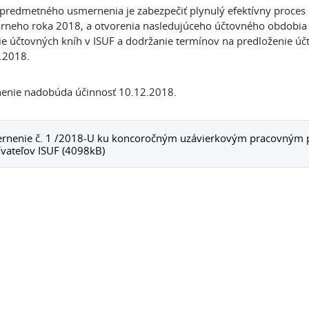
predmetného usmernenia je zabezpečiť plynulý efektívny proce
rneho roka 2018, a otvorenia nasledujúceho účtovného obdobia
ie účtovných kníh v ISUF a dodržanie termínov na predloženie úč
.2018.
enie nadobúda účinnosť 10.12.2018.
rnenie č. 1 /2018-U ku koncoročným uzávierkovým pracovným 
vateľov ISUF (4098kB)