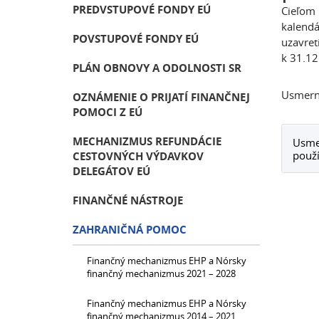
PREDVSTUPOVÉ FONDY EÚ
Cieľom 
kalendá
POVSTUPOVÉ FONDY EÚ
uzavret
k 31.12
PLÁN OBNOVY A ODOLNOSTI SR
Usmern
OZNÁMENIE O PRIJATÍ FINANČNEJ
POMOCI Z EÚ
MECHANIZMUS REFUNDÁCIE
Usme
použí
CESTOVNÝCH VÝDAVKOV
DELEGÁTOV EÚ
FINANČNÉ NÁSTROJE
ZAHRANIČNÁ POMOC
Finančný mechanizmus EHP a Nórsky
finančný mechanizmus 2021 – 2028
Finančný mechanizmus EHP a Nórsky
finančný mechanizmus 2014 – 2021