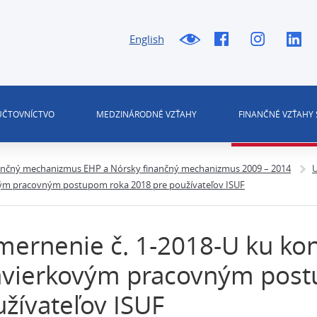
English
 ÚČTOVNÍCTVO
MEDZINÁRODNÉ VZŤAHY
FINANČNÉ VZŤAHY 
ančný mechanizmus EHP a Nórsky finančný mechanizmus 2009 – 2014
U
ým pracovným postupom roka 2018 pre používateľov ISUF
mernenie č. 1-2018-U ku k
ávierkovým pracovným post
žívateľov ISUF