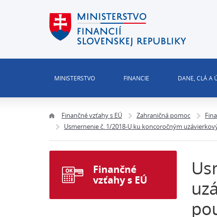
MINISTERSTVO
FINANCIE
DANE, CLÁ A
Finančné vzťahy s EÚ
Zahraničná pomoc
Fin
Usmernenie č. 1/2018-U ku koncoročným uzávierkov
Us
Finančné
vzťahy s EÚ
uz
pou