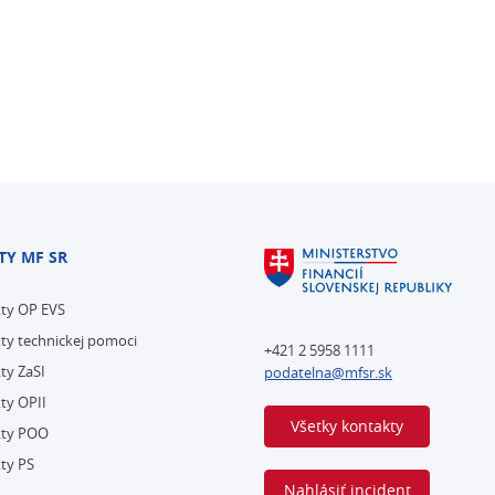
TY MF SR
kty OP EVS
ty technickej pomoci
+421 2 5958 1111
ty ZaSI
podatelna@mfsr.sk
ty OPII
Všetky kontakty
kty POO
ty PS
Nahlásiť incident