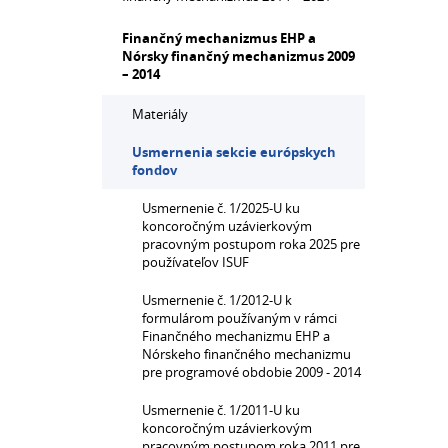
Finančný mechanizmus EHP a
Nórsky finančný mechanizmus 2009
– 2014
Materiály
Usmernenia sekcie európskych
fondov
Usmernenie č. 1/2025-U ku
koncoročným uzávierkovým
pracovným postupom roka 2025 pre
používateľov ISUF
Usmernenie č. 1/2012-U k
formulárom používaným v rámci
Finančného mechanizmu EHP a
Nórskeho finančného mechanizmu
pre programové obdobie 2009 - 2014
Usmernenie č. 1/2011-U ku
koncoročným uzávierkovým
pracovným postupom roka 2011 pre