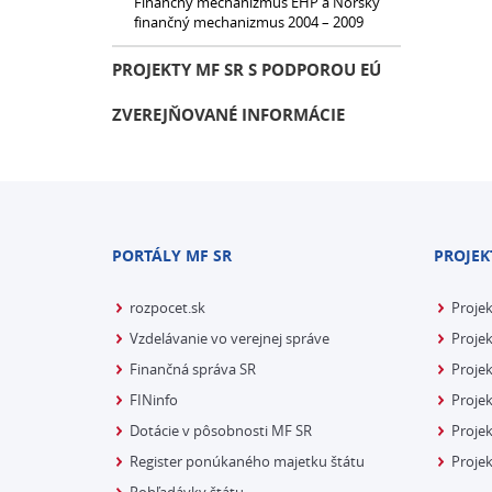
Finančný mechanizmus EHP a Nórsky
finančný mechanizmus 2004 – 2009
PROJEKTY MF SR S PODPOROU EÚ
ZVEREJŇOVANÉ INFORMÁCIE
PORTÁLY MF SR
PROJEK
rozpocet.sk
Proje
Vzdelávanie vo verejnej správe
Projek
Finančná správa SR
Projek
FINinfo
Projek
Dotácie v pôsobnosti MF SR
Proje
Register ponúkaného majetku štátu
Projek