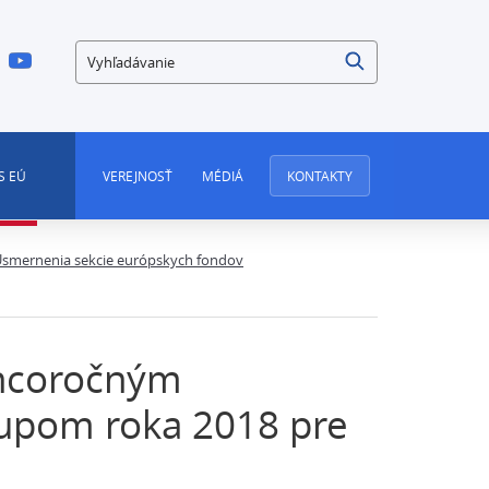
Vyhľadávanie
S EÚ
VEREJNOSŤ
MÉDIÁ
KONTAKTY
smernenia sekcie európskych fondov
oncoročným
upom roka 2018 pre