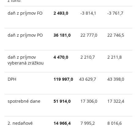
z toho:
daň z príjmov FO
2 493,0
-3 814,1
-3 761,7
-3
daň z príjmov PO
36 181,0
22 777,0
22 746,5
2
daň z príjmov
4 470,0
2 210,7
2 211,8
2
vyberaná zrážkou
DPH
119 997,0
43 629,7
43 398,0
43
spotrebné dane
51 914,0
17 306,0
17 322,4
1
2. nedaňové
14 966,4
7 995,2
8 016,6
8