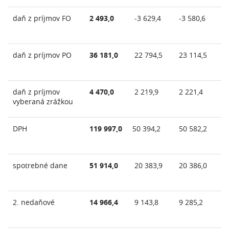
daň z príjmov FO
2 493,0
-3 629,4
-3 580,6
-3
daň z príjmov PO
36 181,0
22 794,5
23 114,5
24
daň z príjmov
4 470,0
2 219,9
2 221,4
2 
vyberaná zrážkou
DPH
119 997,0
50 394,2
50 582,2
50
spotrebné dane
51 914,0
20 383,9
20 386,0
20
2. nedaňové
14 966,4
9 143,8
9 285,2
9 