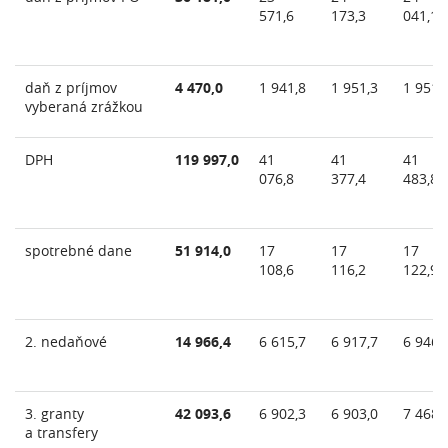
571,6
173,3
041,1
daň z príjmov
4 470,0
1 941,8
1 951,3
1 951,
vyberaná zrážkou
DPH
119 997,0
41
41
41
076,8
377,4
483,8
spotrebné dane
51 914,0
17
17
17
108,6
116,2
122,9
2. nedaňové
14 966,4
6 615,7
6 917,7
6 946,
3. granty
42 093,6
6 902,3
6 903,0
7 468,
a transfery