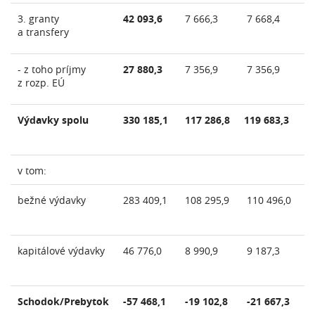
3. granty
42 093,6
7 666,3
7 668,4
7
a transfery
- z toho príjmy
27 880,3
7 356,9
7 356,9
7
z rozp. EÚ
Výdavky spolu
330 185,1
117 286,8
119 683,3
1
v tom:
bežné výdavky
283 409,1
108 295,9
110 496,0
1
kapitálové výdavky
46 776,0
8 990,9
9 187,3
9
Schodok/Prebytok
-57 468,1
-19 102,8
-21 667,3
-