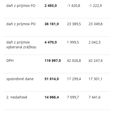
daň z príjmov FO
2 493,0
-1 420,8
-1 222,9
-9
daň z príjmov PO
36 181,0
23 389,5
23 349,8
23
daň z príjmov
4 470,0
1 999,5
2 042,3
2 
vyberaná zrážkou
DPH
119 997,0
42 026,8
42 247,4
42
spotrebné dane
51 914,0
17 299,4
17 301,1
17
2. nedaňové
14 966,4
7 099,7
7 441,6
7 