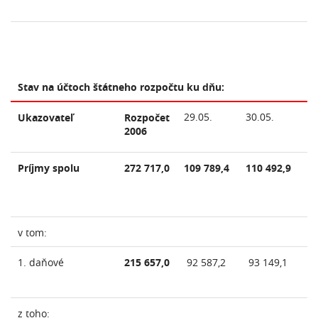
Stav na účtoch štátneho rozpočtu ku dňu:
29.05.
30.05.
31
Ukazovateľ
Rozpočet
2006
Príjmy spolu
272 717,0
109 789,4
110 492,9
1
11
v tom:
1. daňové
215 657,0
92 587,2
93 149,1
94
z toho: