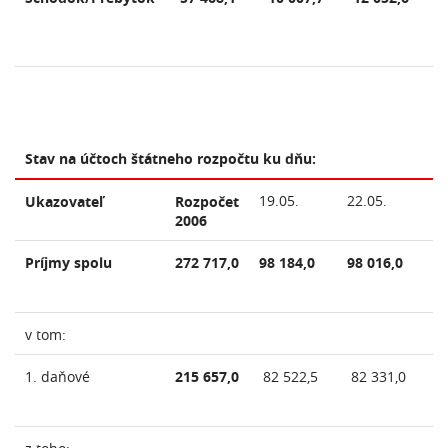
Stav na účtoch štátneho rozpočtu ku dňu:
19.05.
22.05.
2
Ukazovateľ
Rozpočet
2006
Príjmy spolu
272 717,0
98 184,0
98 016,0
99
v tom:
1. daňové
215 657,0
82 522,5
82 331,0
8