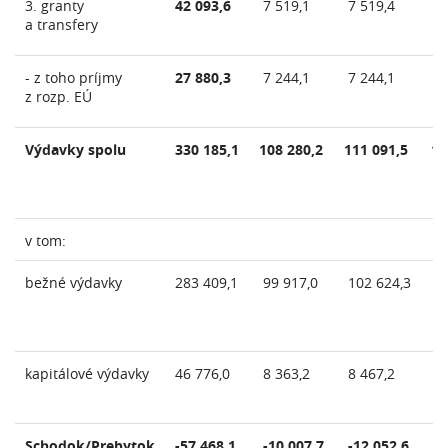
3. granty
42 093,6
7 519,1
7 519,4
7 
a transfery
- z toho príjmy
27 880,3
7 244,1
7 244,1
7 
z rozp. EÚ
Výdavky spolu
330 185,1
108 280,2
111 091,5
11
v tom:
bežné výdavky
283 409,1
99 917,0
102 624,3
10
kapitálové výdavky
46 776,0
8 363,2
8 467,2
8 
Schodok/Prebytok
-57 468,1
-10 007,7
-12 052,6
-