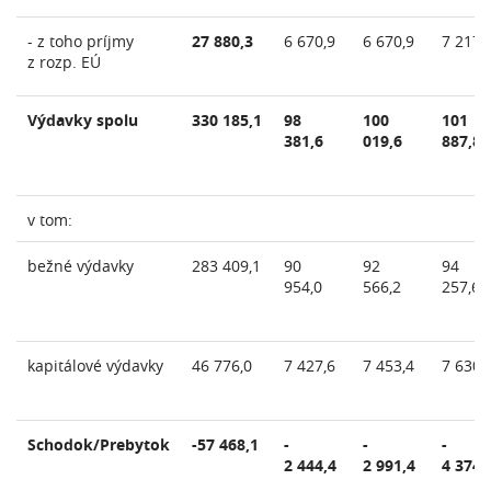
- z toho príjmy
27 880,3
6 670,9
6 670,9
7 217,
z rozp. EÚ
Výdavky spolu
330 185,1
98
100
101
381,6
019,6
887,8
v tom:
bežné výdavky
283 409,1
90
92
94
954,0
566,2
257,6
kapitálové výdavky
46 776,0
7 427,6
7 453,4
7 630,
Schodok/Prebytok
-57 468,1
-
-
-
2 444,4
2 991,4
4 374,