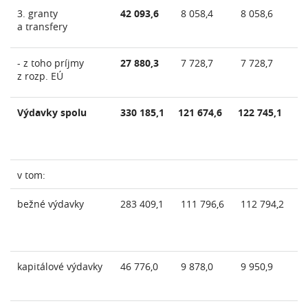
3. granty
42 093,6
8 058,4
8 058,6
8 
a transfery
- z toho príjmy
27 880,3
7 728,7
7 728,7
7 
z rozp. EÚ
Výdavky spolu
330 185,1
121 674,6
122 745,1
1
81
v tom:
bežné výdavky
283 409,1
111 796,6
112 794,2
1
71
kapitálové výdavky
46 776,0
9 878,0
9 950,9
10