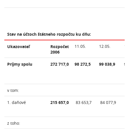
Stav na účtoch štátneho rozpočtu ku dňu:
11.05.
12.05.
15
Ukazovateľ
Rozpočet
2006
Príjmy spolu
272 717,0
98 272,5
99 038,9
99
v tom:
1. daňové
215 657,0
83 653,7
84 077,9
84
z toho: