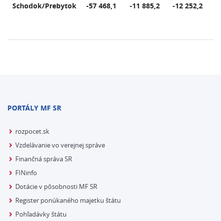
Schodok/Prebytok
-57 468,1
-11 885,2
-12 252,2
-
70
PORTÁLY MF SR
rozpocet.sk
Vzdelávanie vo verejnej správe
Finančná správa SR
FINinfo
Dotácie v pôsobnosti MF SR
Register ponúkaného majetku štátu
Pohľadávky štátu