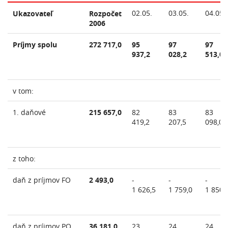
02.05.
03.05.
04.05.
Ukazovateľ
Rozpočet
2006
Príjmy spolu
272 717,0
95
97
97
937,2
028,2
513,0
v tom:
1. daňové
215 657,0
82
83
83
419,2
207,5
098,0
z toho:
daň z príjmov FO
2 493,0
-
-
-
1 626,5
1 759,0
1 850,
daň z príjmov PO
36 181,0
23
24
24