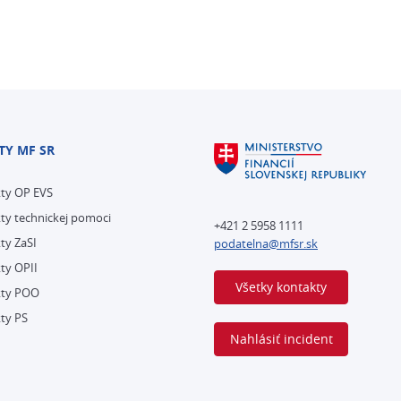
TY MF SR
kty OP EVS
ty technickej pomoci
+421 2 5958 1111
ty ZaSI
podatelna@mfsr.sk
ty OPII
Všetky kontakty
kty POO
ty PS
Nahlásiť incident