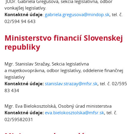
JUDr. Gabriela Gregušová, sekcia legislatívna, odbor
vonkajšej legislatívy.
Kontaktné údaje
:
gabriela.gregusova@mindop.sk
, tel. č.
02/594 94 643
Ministerstvo financií Slovenskej
republiky
Mgr. Stanislav Stražay, Sekcia legislatívna
a majetkovoprávna, odbor legislatívy, oddelenie finančnej
legislatívy
Kontaktné údaje:
stanislav.strazay@mfsr.sk
, tel. č. 02/595
83 434
Mgr. Eva Bielokosztolská, Osobný úrad ministerstva
Kontaktné údaje:
eva.bielokosztolska@mfsr.sk
, tel. č.
02/59582031