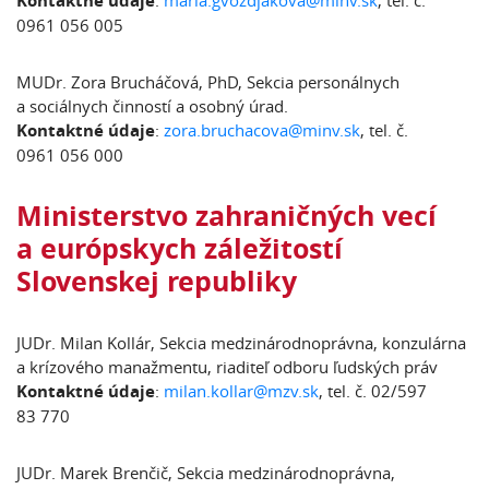
Kontaktné údaje
:
maria.gvozdjakova@minv.sk
, tel. č.
0961 056 005
MUDr. Zora Brucháčová, PhD, Sekcia personálnych
a sociálnych činností a osobný úrad.
Kontaktné údaje
:
zora.bruchacova@minv.sk
, tel. č.
0961 056 000
Ministerstvo zahraničných vecí
a európskych záležitostí
Slovenskej republiky
JUDr. Milan Kollár, Sekcia medzinárodnoprávna, konzulárna
a krízového manažmentu, riaditeľ odboru ľudských práv
Kontaktné údaje
:
milan.kollar@mzv.sk
, tel. č. 02/597
83 770
JUDr. Marek Brenčič, Sekcia medzinárodnoprávna,