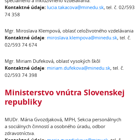
špeciálneho a inkluzívneho vzdelávania.
Kontaktné údaje:
lucia.takacova@minedu.sk
, tel. č. 02/593
74 358
Mgr. Miroslava Klempová, oblasť celoživotného vzdelávania
Kontaktné údaje
:
miroslava.klempova@minedu.sk
, tel. č.
02/593 74 674
Mgr. Miriam Dufeková, oblasť vysokých škôl
Kontaktné údaje
:
miriam.dufekova@minedu.sk
, tel. č.
02/593 74 398
Ministerstvo vnútra Slovenskej
republiky
MUDr. Mária Gvozdjaková, MPH, Sekcia personálnych
a sociálnych činností a osobného úradu, odbor
zdravotníctva.