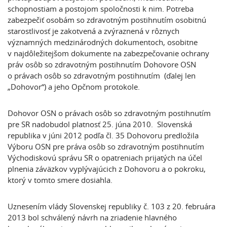
schopnostiam a postojom spoločnosti k nim. Potreba
zabezpečiť osobám so zdravotným postihnutím osobitnú
starostlivosť je zakotvená a zvýraznená v rôznych
významných medzinárodných dokumentoch, osobitne
v najdôležitejšom dokumente na zabezpečovanie ochrany
práv osôb so zdravotným postihnutím Dohovore OSN
o právach osôb so zdravotným postihnutím (ďalej len
„Dohovor“) a jeho Opčnom protokole.
Dohovor OSN o právach osôb so zdravotným postihnutím
pre SR nadobudol platnosť 25. júna 2010. Slovenská
republika v júni 2012 podľa čl. 35 Dohovoru predložila
Výboru OSN pre práva osôb so zdravotným postihnutím
Východiskovú správu SR o opatreniach prijatých na účel
plnenia záväzkov vyplývajúcich z Dohovoru a o pokroku,
ktorý v tomto smere dosiahla.
Uznesením vlády Slovenskej republiky č. 103 z 20. februára
2013 bol schválený návrh na zriadenie hlavného