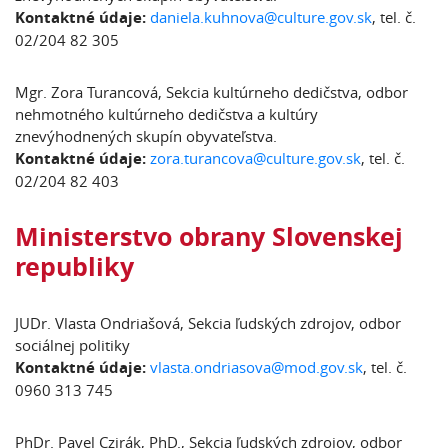
Kontaktné údaje:
daniela.kuhnova@culture.gov.sk
, tel. č.
02/204 82 305
Mgr. Zora Turancová, Sekcia kultúrneho dedičstva, odbor
nehmotného kultúrneho dedičstva a kultúry
znevýhodnených skupín obyvateľstva.
Kontaktné údaje:
zora.turancova@culture.gov.sk
, tel. č.
02/204 82 403
Ministerstvo obrany Slovenskej
republiky
JUDr. Vlasta Ondriašová, Sekcia ľudských zdrojov, odbor
sociálnej politiky
Kontaktné údaje:
vlasta.ondriasova@mod.gov.sk
, tel. č.
0960 313 745
PhDr. Pavel Czirák, PhD., Sekcia ľudských zdrojov, odbor