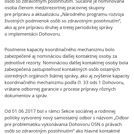
osôb so zdravotným postihnutím. Súčasne je nominovaná
osoba členom medzirezortnej pracovnej skupiny
pre prípravu a aktualizáciu „Národného programu rozvoja
životných podmienok osôb so zdravotným postihnutím“,
ako aj pre prípravu druhej a tretej periodickej správy
o implementácii Dohovoru.
Posilnenie kapacity koordinačného mechanizmu bolo
zabezpečené aj nomináciou ďalšej kontaktnej osoby za
jednotlivé rezorty. Nomináciou ďalšej kontaktnej osoby bola
zabezpečená zastupiteľnosť kontaktných osôb ostatných
ústredných orgánoch štátnej správy, ako aj zvýšenie kapacity
koordinačného mechanizmu podľa čl. 33 ods.1 Dohovoru,
vrátane odbornej garancie v procese prípravy rôznych
dokumentov a správ.
Od 01.06.2017 bol v rámci Sekcie sociálnej a rodinnej
politiky vytvorený nový samostatný odbor s názvom „Odbor
pre problematiku vykonávania Dohovoru OSN o právach
osôb so zdravotným postihnutím“ ako hlavné kontaktné