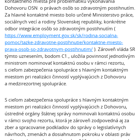
kontaktného miesta pre problematiku vykonávania
Dohovoru OSN o právach osôb so zdravotným postihnutím.
Za hlavné kontaktné miesto bolo určené Ministerstvo práce,
sociálnych vecí a rodiny Slovenskej republiky, konkrétne
odbor integrácie osôb so zdravotným postihnutím (
https://www.employment.gov.sk/sk/rodina-socialna-
pomoc/tazke-zdravotne-postihnutie/kontaktne-miesto-
prava-osob-so-zdravotnym-postihnutim/
). Zároveň vláda SR
týmto uznesením, bodom C1., uložila povinnosť jednotlivým
ministrom nominovať kontaktnú osobu v rámci rezortu,
s cieľom zabezpečenia spolupráce s hlavným kontaktným
miestom pri realizácii činností vyplývajúcich z Dohovoru
a medzirezortnej spolupráce.
S cieľom zabezpečenia spolupráce s hlavným kontaktným
miestom pri realizácii činností vyplývajúcich z Dohovoru,
ústredné orgány štátnej správy nominovali kontaktnú osobu
v rámci svojho rezortu, ktorá je zároveň zodpovedná aj za
zber a spracovanie podkladov do správy o legislatívnych
návrhoch, zmenách a dosiahnutom pokroku v oblasti práv