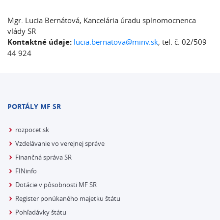
Mgr. Lucia Bernátová, Kancelária úradu splnomocnenca
vlády SR
Kontaktné údaje:
lucia.bernatova@minv.sk
, tel. č. 02/509
44 924
PORTÁLY MF SR
rozpocet.sk
Vzdelávanie vo verejnej správe
Finančná správa SR
FINinfo
Dotácie v pôsobnosti MF SR
Register ponúkaného majetku štátu
Pohľadávky štátu