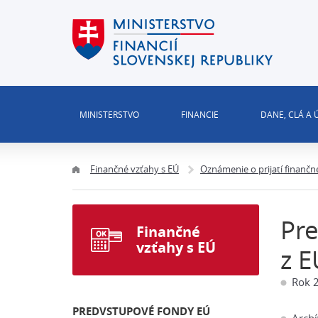
MINISTERSTVO
FINANCIE
DANE, CLÁ A
Finančné vzťahy s EÚ
Oznámenie o prijatí finančn
Pre
Finančné
vzťahy s EÚ
z E
Rok 
PREDVSTUPOVÉ FONDY EÚ