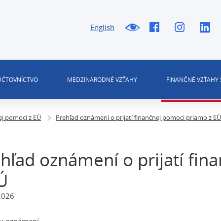
English
 ÚČTOVNÍCTVO
MEDZINÁRODNÉ VZŤAHY
FINANČNÉ VZŤAHY 
ej pomoci z EÚ
Prehľad oznámení o prijatí finančnej pomoci priamo z EÚ
hľad oznámení o prijatí fi
Ú
2026