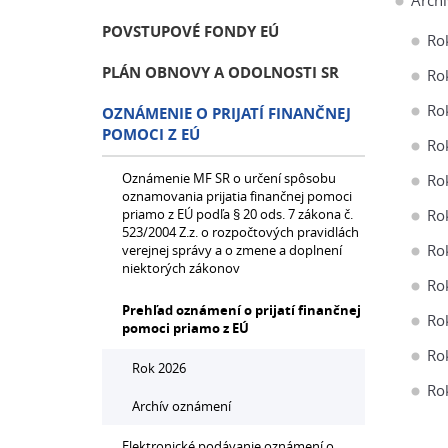
Arch
POVSTUPOVÉ FONDY EÚ
Ro
PLÁN OBNOVY A ODOLNOSTI SR
Ro
Ro
OZNÁMENIE O PRIJATÍ FINANČNEJ
POMOCI Z EÚ
Ro
Oznámenie MF SR o určení spôsobu
Ro
oznamovania prijatia finančnej pomoci
priamo z EÚ podľa § 20 ods. 7 zákona č.
Ro
523/2004 Z.z. o rozpočtových pravidlách
Ro
verejnej správy a o zmene a doplnení
niektorých zákonov
Ro
Prehľad oznámení o prijatí finančnej
Ro
pomoci priamo z EÚ
Ro
Rok 2026
Ro
Archív oznámení
Elektronické podávanie oznámení o