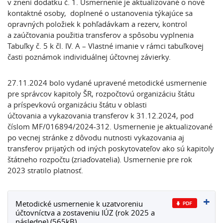
v znení dodatku č. 1. Usmernenie je aktualizované o nové
kontaktné osoby, doplnené o ustanovenia týkajúce sa
opravných položiek k pohľadávkam a rezerv, kontrol
a zaúčtovania použitia transferov a spôsobu vyplnenia
Tabuľky č. 5 k čl. IV. A – Vlastné imanie v rámci tabuľkovej
časti poznámok individuálnej účtovnej závierky.
27.11.2024 bolo vydané upravené metodické usmernenie
pre správcov kapitoly ŠR, rozpočtovú organizáciu štátu
a príspevkovú organizáciu štátu v oblasti
účtovania a vykazovania transferov k 31.12.2024, pod
číslom MF/016894/2024-312. Usmernenie je aktualizované
po vecnej stránke z dôvodu nutnosti vykazovania aj
transferov prijatých od iných poskytovateľov ako sú kapitoly
štátneho rozpočtu (zriaďovatelia). Usmernenie pre rok
2023 stratilo platnosť.
Metodické usmernenie k uzatvoreniu
účtovníctva a zostaveniu IÚZ (rok 2025 a
následne) (565kB)