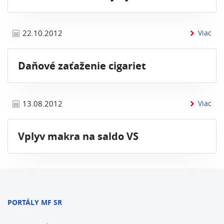
inf
22.10.2012
Viac
Daňové zaťaženie cigariet
inf
13.08.2012
Viac
Vplyv makra na saldo VS
PORTÁLY MF SR