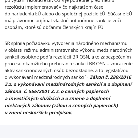
po vydaní rezolúcie BR OSN je potrebné predmetnú
rezolúciu implementovať v čo najkratšom čase
do nariadenia EÚ alebo do spoločnej pozície EÚ. Súčasne EÚ
má právomoc prijímať vlastné autonómne sankcie voči
osobám, ktoré sú občanmi členských krajín EÚ.
SR splnila požiadavku vytvorenia národného mechanizmu
v oblasti režimu administratívneho výkonu medzinárodných
sankcií osobitne podľa rezolúcií BR OSN, a to zabezpečením
procesu okamžitého preberania sankcií BR OSN – zmrazenie
aktív sankcionovaných osôb bezodkladne, a to legislatívou
o vykonávaní medzinárodných sankcií -
Zákon č. 289/2016
Z.z.
o vykonávaní medzinárodných sankcií a o doplnení
zákona č. 566/2001 Z. z. o cenných papieroch
a investičných službách a o zmene a doplnení
niektorých zákonov (zákon o cenných papieroch)
v znení neskorších predpisov.