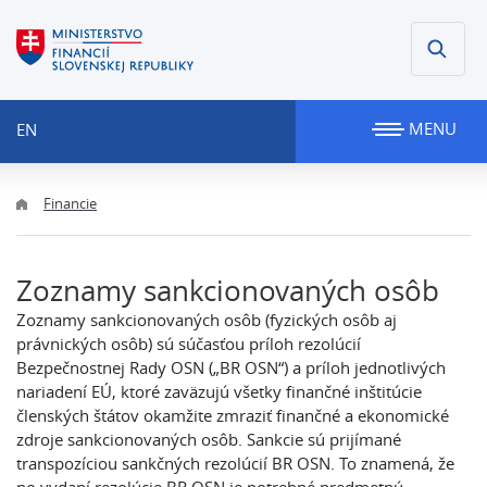
MENU
EN
Financie
Zoznamy sankcionovaných osôb
Zoznamy sankcionovaných osôb (fyzických osôb aj
právnických osôb) sú súčasťou príloh rezolúcií
Bezpečnostnej Rady OSN („BR OSN“) a príloh jednotlivých
nariadení EÚ, ktoré zaväzujú všetky finančné inštitúcie
členských štátov okamžite zmraziť finančné a ekonomické
zdroje sankcionovaných osôb. Sankcie sú prijímané
transpozíciou sankčných rezolúcií BR OSN. To znamená, že