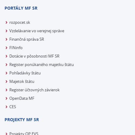
PORTÁLY MF SR
rozpocet.sk
Vzdelávanie vo verejnej správe
Finančná správa SR
FINinfo
Dotácie v pôsobnosti MF SR
Register ponúkaného majetku štátu
Pohľadávky štátu
Majetok štátu
Register účtovných závierok
OpenData MF
CES
PROJEKTY MF SR
Projekty OP EVS