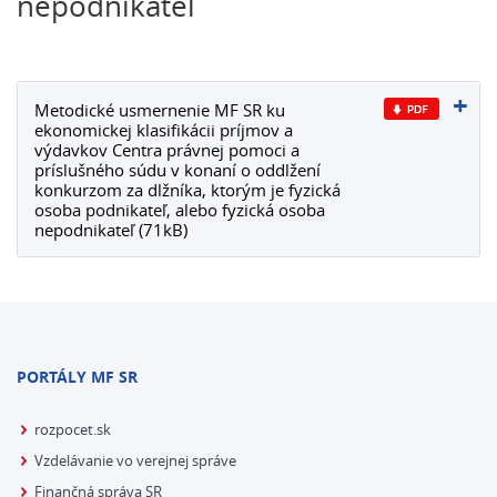
nepodnikateľ
Metodické usmernenie MF SR ku
ekonomickej klasifikácii príjmov a
výdavkov Centra právnej pomoci a
príslušného súdu v konaní o oddlžení
konkurzom za dlžníka, ktorým je fyzická
osoba podnikateľ, alebo fyzická osoba
nepodnikateľ (71kB)
PORTÁLY MF SR
rozpocet.sk
Vzdelávanie vo verejnej správe
Finančná správa SR