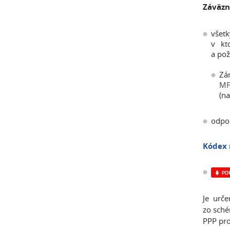
Záväzn
všetk
v kt
a pož
Zá
MF/
(na
odpo
Kódex 
Je urč
zo sché
PPP pro