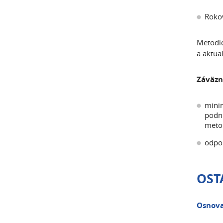
Rokov
Metodic
a aktua
Záväzn
minim
podn
metod
odpo
OST
Osnova