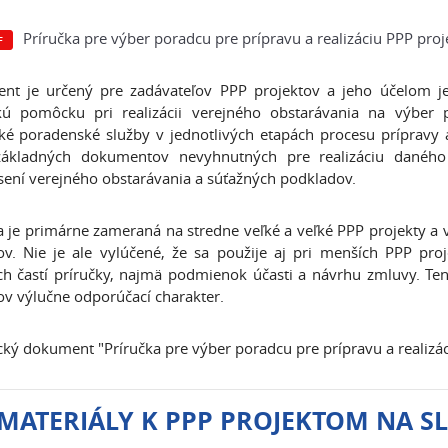
Príručka pre výber poradcu pre prípravu a realizáciu PPP proj
nt je určený pre zadávateľov PPP projektov a jeho účelom j
ckú pomôcku pri realizácii verejného obstarávania na výber 
cké poradenské služby v jednotlivých etapách procesu prípravy a
základných dokumentov nevyhnutných pre realizáciu daného
sení verejného obstarávania a súťažných podkladov.
a je primárne zameraná na stredne veľké a veľké PPP projekty a v
ov. Nie je ale vylúčené, že sa použije aj pri menších PPP pro
ch častí príručky, najmä podmienok účasti a návrhu zmluvy. 
ov výlučne odporúčací charakter.
ký dokument "Príručka pre výber poradcu pre prípravu a realizác
 MATERIÁLY K PPP PROJEKTOM NA 