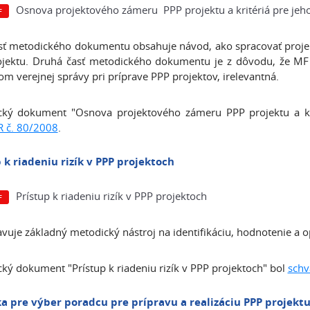
Osnova projektového zámeru PPP projektu a kritériá pre jeh
sť metodického dokumentu obsahuje návod, ako spracovať projek
jektu. Druhá časť metodického dokumentu je z dôvodu, že MF
om verejnej správy pri príprave PPP projektov, irelevantná.
cký dokument "Osnova projektového zámeru PPP projektu a kr
R č. 80/2008
.
 k riadeniu rizík v PPP projektoch
Prístup k riadeniu rizík v PPP projektoch
vuje základný metodický nástroj na identifikáciu, hodnotenie a op
ký dokument "Prístup k riadeniu rizík v PPP projektoch" bol
schv
ka pre výber poradcu pre prípravu a realizáciu PPP projekt