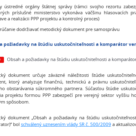
y ústredné orgány štátnej správy (rámci svojho rezortu zabez
orých príslušné ministerstvo vykonáva väčšinu hlasovacích p
ave a realizácii PPP projektu a kontrolný proces)
rúčanie dodržiavať metodický dokument pre samosprávu
a požiadavky na štúdiu uskutočniteľnosti a komparátor ve
Obsah a požiadavky na štúdiu uskutočniteľnosti a komparátor
ký dokument určuje záväzné náležitosti štúdie uskutočniteľno
t, ktorý analyzuje finančnú, technickú a právnu uskutočnite
ho obstarávania súkromného partnera. Súčasťou štúdie uskutočni
cia projektu formou PPP zabezpečí pre verejný sektor vyššiu h
ným spôsobom.
ký dokument „Obsah a požiadavky na štúdiu uskutočniteľnosti
tor)“ bol
schválený uznesením vlády SR č. 500/2009
a aktualizo