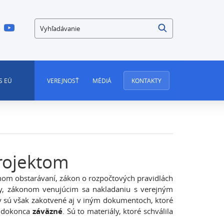
Vyhľadávanie
S EÚ
VEREJNOSŤ
MÉDIÁ
KONTAKTY
rojektom
jnom obstarávaní, zákon o rozpočtových pravidlách
vy, zákonom venujúcim sa nakladaniu s verejným
 sú však zakotvené aj v iným dokumentoch, ktoré
sú dokonca
záväzné
. Sú to materiály, ktoré schválila