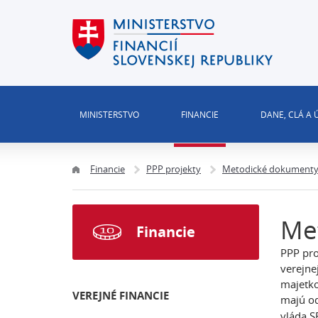
MINISTERSTVO
FINANCIE
DANE, CLÁ A
Financie
PPP projekty
Metodické dokumenty
Me
Financie
PPP pro
verejne
majetko
VEREJNÉ FINANCIE
majú od
vláda S