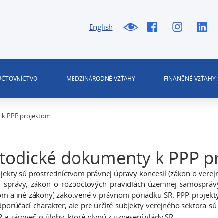
English
 ÚČTOVNÍCTVO
MEDZINÁRODNÉ VZŤAHY
FINANČNÉ VZŤAHY 
 k PPP projektom
todické dokumenty k PPP p
jekty sú prostredníctvom právnej úpravy koncesií (zákon o vere
j správy, zákon o rozpočtových pravidlách územnej samosprá
m a iné zákony) zakotvené v právnom poriadku SR. PPP projekty
porúčací charakter, ale pre určité subjekty verejného sektora 
R a zároveň o úlohy, ktoré plynú z uznesení vlády SR.