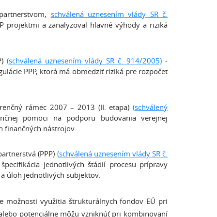
 partnerstvom,
schválená uznesením vlády SR č.
P projektmi a zanalyzoval hlavné výhody a riziká
P)
(schválená uznesením vlády SR č. 914/2005)
-
gulácie PPP, ktorá má obmedziť riziká pre rozpočet
erenčný rámec 2007 – 2013 (II. etapa)
(schválený
ančnej pomoci na podporu budovania verejnej
h finančných nástrojov.
artnerstvá (PPP)
(
schválená uznesením vlády SR č.
ecifikácia jednotlivých štádií procesu prípravy
 a úloh jednotlivých subjektov.
e možnosti využitia štrukturálnych fondov EÚ pri
jú alebo potenciálne môžu vzniknúť pri kombinovaní