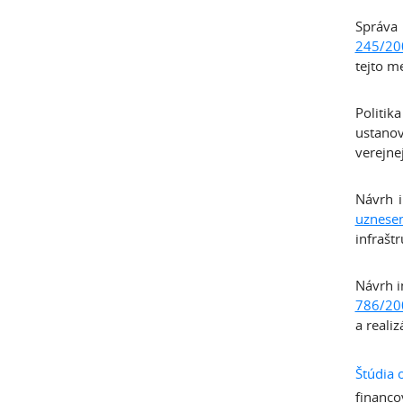
Správa
245/20
tejto m
Politik
ustanov
verejne
Návrh i
uznese
infrašt
Návrh i
786/20
a reali
Štúdia 
financo