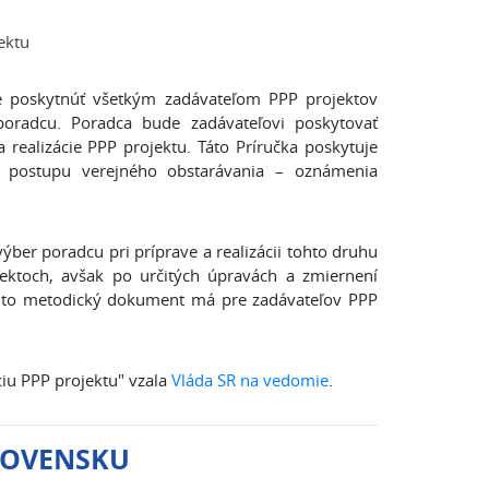
ektu
e poskytnúť všetkým zadávateľom PPP projektov
poradcu. Poradca bude zadávateľovi poskytovať
 realizácie PPP projektu. Táto Príručka poskytuje
 postupu verejného obstarávania – oznámenia
ýber poradcu pri príprave a realizácii tohto druhu
jektoch, avšak po určitých úpravách a zmiernení
Tento metodický dokument má pre zadávateľov PPP
iu PPP projektu" vzala
Vláda SR na vedomie
.
SLOVENSKU