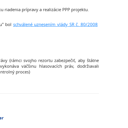
 riadenia prípravy a realizácie PPP projektu.
tu" bol
schválené uznesením vlády SR č. 80/2008
vy (rámci svojho rezortu zabezpečiť, aby štátne
vykonáva väčšinu hlasovacích práv, dodržiavali
ntrolný proces)
er