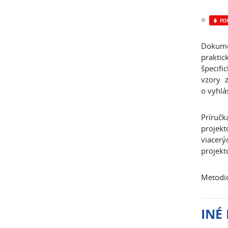
Dokume
prakti
špecifi
vzory 
o vyhlá
Príručk
projekt
viacerý
projekt
Metodic
INÉ