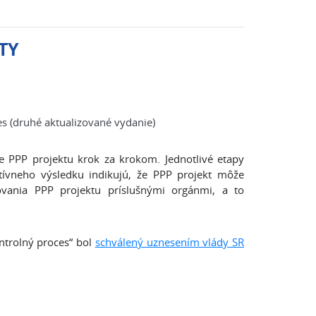
TY
es (druhé aktualizované vydanie)
e PPP projektu krok za krokom. Jednotlivé etapy
tívneho výsledku indikujú, že PPP projekt môže
ovania PPP projektu príslušnými orgánmi, a to
ntrolný proces“ bol
schválený uznesením vlády SR