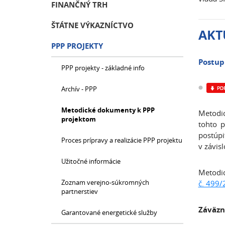
FINANČNÝ TRH
ŠTÁTNE VÝKAZNÍCTVO
AKT
PPP PROJEKTY
Postup 
PPP projekty - základné info
Archív - PPP
Metodické dokumenty k PPP
Metodic
projektom
tohto p
postúp
Proces prípravy a realizácie PPP projektu
v závis
Užitočné informácie
Metodic
Zoznam verejno-súkromných
č. 499/
partnerstiev
Záväzn
Garantované energetické služby