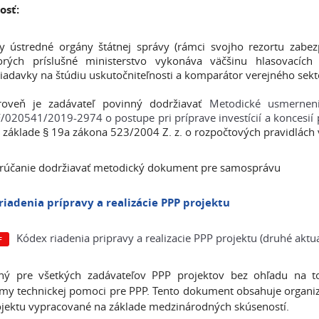
osť:
y ústredné orgány štátnej správy (rámci svojho rezortu zabez
orých príslušné ministerstvo vykonáva väčšinu hlasovacíc
iadavky na štúdiu uskutočniteľnosti a komparátor verejného sekt
roveň je zadávateľ povinný dodržiavať
Metodické usmernenie
020541/2019-2974 o postupe pri príprave investícií a koncesií p
 základe § 19a zákona 523/2004 Z. z. o rozpočtových pravidlách 
rúčanie dodržiavať metodický dokument pre samosprávu
riadenia prípravy a realizácie PPP projektu
Kódex riadenia pripravy a realizacie PPP projektu (druhé aktu
ený pre všetkých zadávateľov PPP projektov bez ohľadu na to
my technickej pomoci pre PPP. Tento dokument obsahuje organiza
jektu vypracované na základe medzinárodných skúseností.