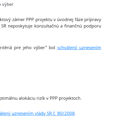
o výber
tový zámer PPP projektu v úvodnej fáze prípravy
 SR neposkytuje konzultačnú a finančnú podporu
itériá pre jeho výber" bol
schválený uznesením
timálnu alokáciu rizík v PPP projektoch.
álený uznesením vlády SR č. 80/2008
.
u