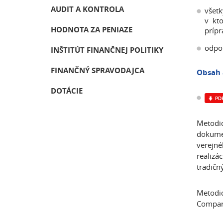
AUDIT A KONTROLA
všetk
v kt
HODNOTA ZA PENIAZE
prípr
odpo
INŠTITÚT FINANČNEJ POLITIKY
FINANČNÝ SPRAVODAJCA
Obsah 
DOTÁCIE
Metodic
dokumen
verejné
realizá
tradič
Metodic
Compara