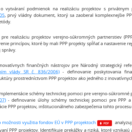
 o vytváraní podmienok na realizáciu projektov s privátnym
05
, prvý vládny dokument, ktorý sa zaoberal komplexnejšie PP
etódy.
a pre realizáciu projektov verejno-súkromných partnerstiev (PP
enie princípov, ktoré by mali PPP projekty spĺňať a nastavenie re
j správy.
novatívnych finančných nástrojov pre Národný strategický ref
ním vlády SR č. 836/2006)
- definovanie poskytovania fin
ruktúry prostredníctvom PPP projektov ako jedného z inovatívnyc
mplementácie schémy technickej pomoci pre verejno-súkromné p
07
)
- definovanie úlohy schémy technickej pomoci pre PPP a šp
zácie PPP projektov, inštitucionálneho zabezpečenia tohto procesu
o možnosti využitia fondov EÚ v PPP projektoch
analyzuj
vaní PPP projektov. Identifikuje prekážky a riziká, ktoré vznika