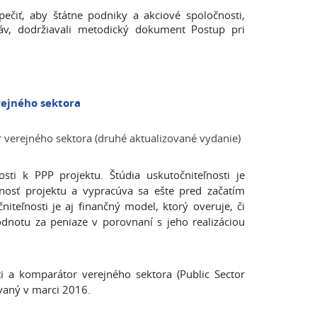
pečiť, aby štátne podniky a akciové spoločnosti,
ráv, dodržiavali metodický dokument Postup pri
rejného sektora
 verejného sektora (druhé aktualizované vydanie)
sti k PPP projektu. Štúdia uskutočniteľnosti je
ľnosť projektu a vypracúva sa ešte pred začatím
teľnosti je aj finančný model, ktorý overuje, či
odnotu za peniaze v porovnaní s jeho realizáciou
 a komparátor verejného sektora (Public Sector
vaný v marci 2016.