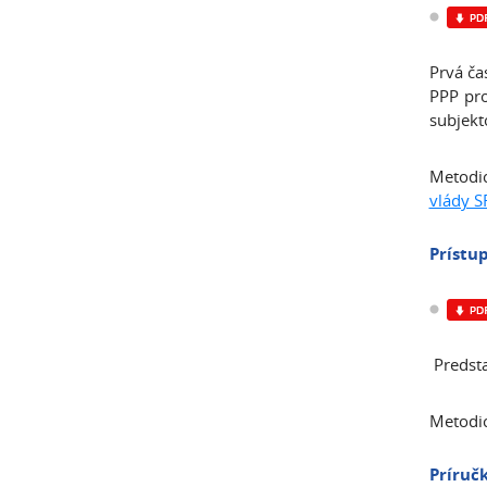
Prvá ča
PPP pro
subjekt
Metodi
vlády S
Prístup
Predsta
Metodic
Príruč