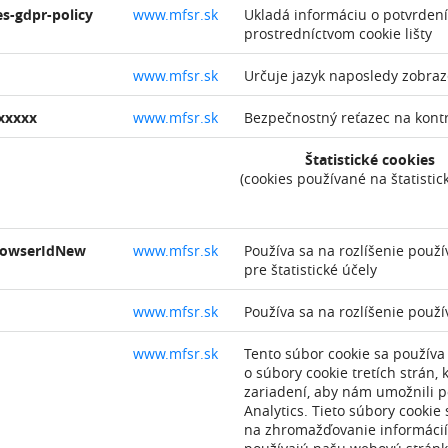
s-gdpr-policy
www.mfsr.sk
Ukladá informáciu o potvrdení
prostredníctvom cookie lišty
www.mfsr.sk
Určuje jazyk naposledy zobraz
xxxxx
www.mfsr.sk
Bezpečnostný reťazec na kontr
Štatistické cookies
(cookies používané na štatistic
rowserIdNew
www.mfsr.sk
Používa sa na rozlíšenie použí
pre štatistické účely
www.mfsr.sk
Používa sa na rozlíšenie použí
www.mfsr.sk
Tento súbor cookie sa používa 
o súbory cookie tretích strán
zariadení, aby nám umožnili p
Analytics. Tieto súbory cookie
na zhromažďovanie informácií 