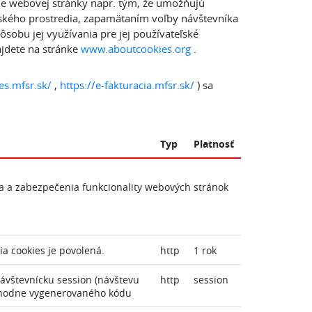
ie webovej stránky napr. tým, že umožňujú
ľského prostredia, zapamätaním voľby návštevníka
sobu jej využívania pre jej používateľské
ájdete na stránke
www.aboutcookies.org
.
es.mfsr.sk/
,
https://e-fakturacia.mfsr.sk/
) sa
Typ
Platnosť
a a zabezpečenia funkcionality webových stránok
a cookies je povolená.
http
1 rok
návštevnícku session (návštevu
http
session
hodne vygenerovaného kódu