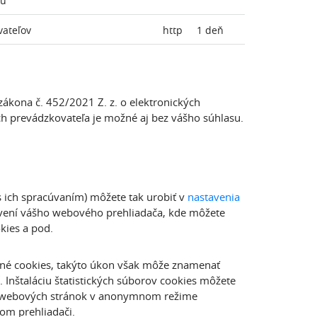
ku
vateľov
http
1 deň
zákona č. 452/2021 Z. z. o elektronických
 prevádzkovateľa je možné aj bez vášho súhlasu.
s ich spracúvaním) môžete tak urobiť v
nastavenia
avení vášho webového prehliadača, kde môžete
kies a pod.
né cookies, takýto úkon však môže znamenať
Inštaláciu štatistických súborov cookies môžete
ím webových stránok v anonymnom režime
om prehliadači.