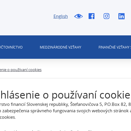
English
 ÚČTOVNÍCTVO
MEDZINÁRODNÉ VZŤAHY
FINANČNÉ VZŤAHY 
enie o používaní cookies
hlásenie o používaní cookie
rstvo financií Slovenskej republiky, Štefanovičova 5, P.O.Box 82, 8
m zabezpečenia správneho fungovania svojich webových stránok 
cookies.