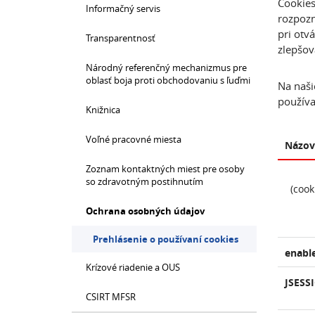
Cookies
Informačný servis
rozpozn
pri otv
Transparentnosť
zlepšov
Národný referenčný mechanizmus pre
oblasť boja proti obchodovaniu s ľuďmi
Na naši
používa
Knižnica
Voľné pracovné miesta
Názov
Zoznam kontaktných miest pre osoby
so zdravotným postihnutím
(coo
Ochrana osobných údajov
Prehlásenie o používaní cookies
enabl
Krízové riadenie a OUS
JSESS
CSIRT MFSR