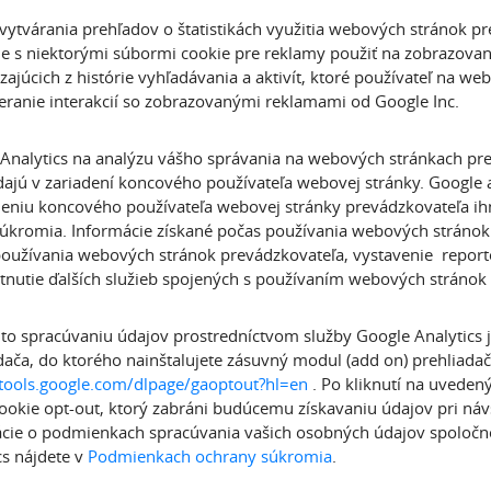
ytvárania prehľadov o štatistikách využitia webových stránok pr
e s niektorými súbormi cookie pre reklamy použiť na zobrazovani
zajúcich z histórie vyhľadávania a aktivít, ktoré používateľ na w
eranie interakcií so zobrazovanými reklamami od Google Inc.
Analytics na analýzu vášho správania na webových stránkach pre
dajú v zariadení koncového používateľa webovej stránky. Google a
deniu koncového používateľa webovej stránky prevádzkovateľa ihne
úkromia. Informácie získané počas používania webových stránok
oužívania webových stránok prevádzkovateľa, vystavenie report
tnutie ďalších služieb spojených s používaním webových stránok
o spracúvaniu údajov prostredníctvom služby Google Analytics
dača, do ktorého nainštalujete zásuvný modul (add on) prehliada
/tools.google.com/dlpage/gaoptout?hl=en
. Po kliknutí na uveden
ookie opt-out, ktorý zabráni budúcemu získavaniu údajov pri náv
cie o podmienkach spracúvania vašich osobných údajov spoločnos
cs nájdete v
Podmienkach ochrany súkromia
.