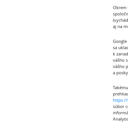
Okrem v
spoločn
(vychád
aj na m
Google 
sa ukla
k zaria
vášho s
vášho p
a posky
Takémut
prehlia
https:/
súbor c
informá
Analyti