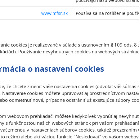
používajú našu webovú strán
www.mfsr.sk
Používa sa na rozlíšenie použí
anie cookies je realizované v súlade s ustanovením § 109 ods. 8 
áciách. Používanie nevyhnutných cookies na webových stránkach
rmácia o nastavení cookies
de, že chcete zmeniť vaše nastavenia cookies (odvolať váš súhlas 
. Nastavenie cookies môžete upravovať aj prostredníctvom nast
alebo odmietnuť nové, prípadne odstrániť už existujúce súbory coo
om webovom prehliadači môžete kedykoľvek vypnúť aj nevyhnut
y s funkčnosťou našich webových stránok pri vašom prehliadaní. 
vať zmenou v nastaveniach súborov cookies, taktiež prezeran
ito režim) alebo aktiváciou funkcie "Nesledovať" vo vašom webov