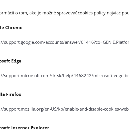
formácii o tom, ako je možné spravovať cookies policy najviac po
le Chrome
s://support.google.com/accounts/answer/61416?co=GENIE.Plat
osoft Edge
://support.microsoft.com/sk-sk/help/4468242/microsoft-edge-br
la Firefox
://support.mozilla.org/en-US/kb/enable-and-disable-cookies-web
osoft Internet Explorer