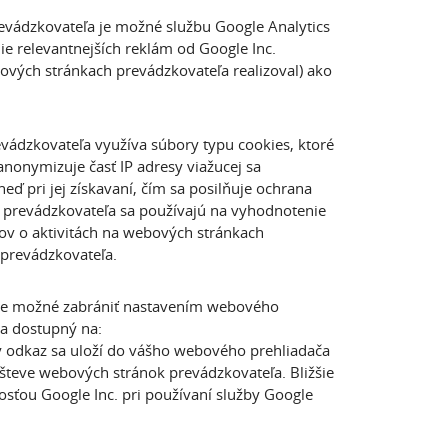
evádzkovateľa je možné službu Google Analytics
e relevantnejších reklám od Google Inc.
ebových stránkach prevádzkovateľa realizoval) ako
vádzkovateľa využíva súbory typu cookies, ktoré
nonymizuje časť IP adresy viažucej sa
ď pri jej získavaní, čím sa posilňuje ochrana
 prevádzkovateľa sa používajú na vyhodnotenie
ov o aktivitách na webových stránkach
 prevádzkovateľa.
 je možné zabrániť nastavením webového
ča dostupný na:
ý odkaz sa uloží do vášho webového prehliadača
števe webových stránok prevádzkovateľa. Bližšie
ťou Google Inc. pri používaní služby Google