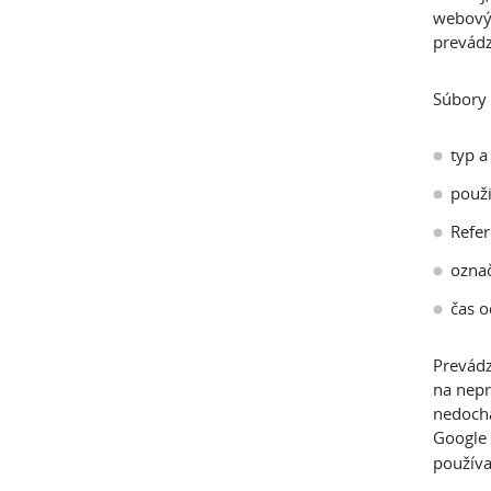
webovýc
prevádz
Súbory 
typ a
použi
Refer
označ
čas o
Prevádz
na nepr
nedochá
Google 
používa