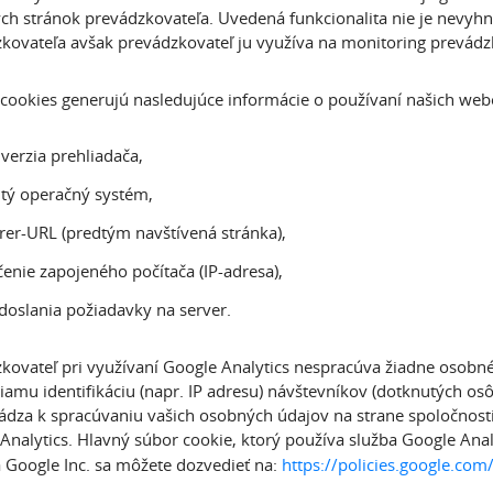
h stránok prevádzkovateľa. Uvedená funkcionalita nie je nevyhn
kovateľa avšak prevádzkovateľ ju využíva na monitoring prevádz
cookies generujú nasledujúce informácie o používaní našich web
 verzia prehliadača,
tý operačný systém,
rer-URL (predtým navštívená stránka),
enie zapojeného počítača (IP-adresa),
doslania požiadavky na server.
kovateľ pri využívaní Google Analytics nespracúva žiadne osobné ú
iamu identifikáciu (napr. IP adresu) návštevníkov (dotknutých 
dza k spracúvaniu vašich osobných údajov na strane spoločnosti
Analytics. Hlavný súbor cookie, ktorý používa služba Google Anal
 Google Inc. sa môžete dozvedieť na:
https://policies.google.com