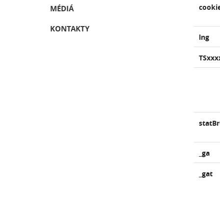
cookie
MÉDIÁ
KONTAKTY
lng
TSxxx
statB
_ga
_gat