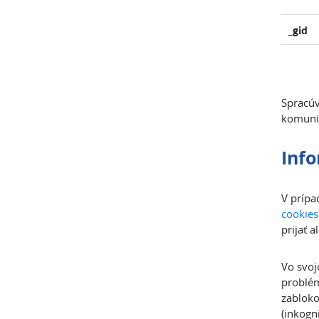
_gid
Spracúv
komunik
Info
V prípa
cookies
prijať 
Vo svoj
problém
zabloko
(inkogn