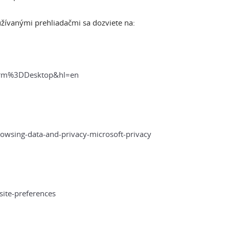
užívanými prehliadačmi sa dozviete na:
form%3DDesktop&hl=en
owsing-data-and-privacy-microsoft-privacy
site-preferences