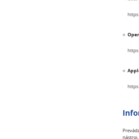
https
Ope
https
Appl
https
Info
Prevádz
nástroj