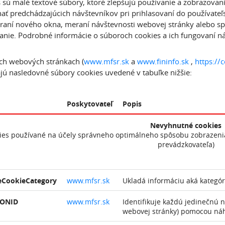
 sú malé textové súbory, ktoré zlepšujú používanie a zobrazovan
ať predchádzajúcich návštevníkov pri prihlasovaní do používate
áraní nového okna, meraní návštevnosti webovej stránky alebo spô
anie. Podrobné informácie o súboroch cookies a ich fungovaní n
ch webových stránkach (
www.mfsr.sk
a
www.fininfo.sk
,
https://c
jú nasledovné súbory cookies uvedené v tabuľke nižšie:
Poskytovateľ
Popis
Nevyhnutné cookies
kies používané na účely správneho optimálneho spôsobu zobrazeni
prevádzkovateľa)
eCookieCategory
www.mfsr.sk
Ukladá informáciu aká kategóri
IONID
www.mfsr.sk
Identifikuje každú jedinečnú 
webovej stránky) pomocou ná