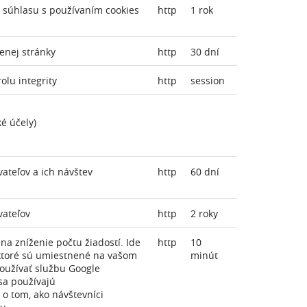
 súhlasu s používaním cookies
http
1 rok
enej stránky
http
30 dní
olu integrity
http
session
ké účely)
vateľov a ich návštev
http
60 dní
vateľov
http
2 roky
na zníženie počtu žiadostí. Ide
http
10
, ktoré sú umiestnené na vašom
minút
oužívať službu Google
 sa používajú
o tom, ako návštevníci