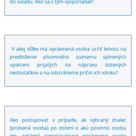
do súladu. Ako sa s tým vysporiadať?
V akej dĺžke má oprávnená osoba určiť lehotu na
predloženie písomného zoznamu splnených
opatrení prijatých na nápravu zistených
nedostatkov a na odstránenie príčin ich vzniku?
Ako postupovať v prípade, ak vybraný znalec
(prizvaná osoba) po zistení o akú povinnú osobu
ide, oznámil zamestnancovi oprávnenej osoby