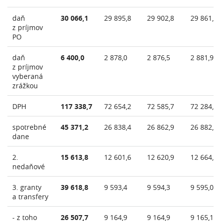
daň
30 066,1
29 895,8
29 902,8
29 861,6
z príjmov
PO
daň
6 400,0
2 878,0
2 876,5
2 881,9
z príjmov
vyberaná
zrážkou
DPH
117 338,7
72 654,2
72 585,7
72 284,5
spotrebné
45 371,2
26 838,4
26 862,9
26 882,7
dane
2.
15 613,8
12 601,6
12 620,9
12 664,0
nedaňové
3. granty
39 618,8
9 593,4
9 594,3
9 595,0
a transfery
- z toho
26 507,7
9 164,9
9 164,9
9 165,1