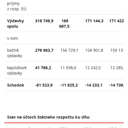
príjmy
z rozp. EÚ
Výdavky
318 749,9
168
171 144,3
171 422,1
spolu
667,5
v tom:
bežné
276 983,7
156 729,1
158 901,8
159 137,
výdavky
kapitálové
41 766,2
11 938,4
12 242,5
12 285,0
výdavky
Schodok
-61 523,9
-11 825,2
-14 233,1
-14 739,8
Stav na účtoch štátneho rozpočtu ku dňu: