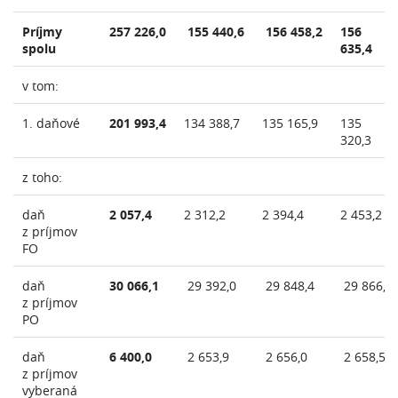
Príjmy
257 226,0
155 440,6
156 458,2
156
spolu
635,4
v tom:
1. daňové
201 993,4
134 388,7
135 165,9
135
320,3
z toho:
daň
2 057,4
2 312,2
2 394,4
2 453,2
z príjmov
FO
daň
30 066,1
29 392,0
29 848,4
29 866,6
z príjmov
PO
daň
6 400,0
2 653,9
2 656,0
2 658,5
z príjmov
vyberaná