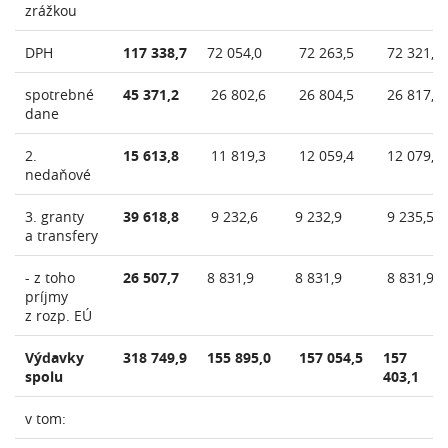
zrážkou
DPH
117 338,7
72 054,0
72 263,5
72 321,1
spotrebné
45 371,2
26 802,6
26 804,5
26 817,4
dane
2.
15 613,8
11 819,3
12 059,4
12 079,6
nedaňové
3. granty
39 618,8
9 232,6
9 232,9
9 235,5
a transfery
- z toho
26 507,7
8 831,9
8 831,9
8 831,9
príjmy
z rozp. EÚ
Výdavky
318 749,9
155 895,0
157 054,5
157
spolu
403,1
v tom: