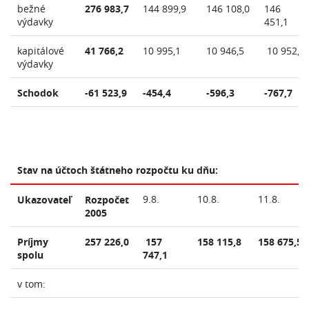
bežné
276 983,7
144 899,9
146 108,0
146
výdavky
451,1
kapitálové
41 766,2
10 995,1
10 946,5
10 952,0
výdavky
Schodok
-61 523,9
-454,4
-596,3
-767,7
Stav na účtoch štátneho rozpočtu ku dňu:
9.8.
10.8.
11.8.
Ukazovateľ
Rozpočet
2005
Príjmy
257 226,0
157
158 115,8
158 675,5
spolu
747,1
v tom: