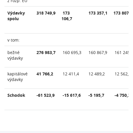
z rozp. EÚ
Výdavky
318 749,9
173
173 357,1
173 807,5
spolu
106,7
v tom:
bežné
276 983,7
160 695,3
160 867,9
161 245,
výdavky
kapitálové
41 766,2
12 411,4
12 489,2
12 562,5
výdavky
Schodok
-61 523,9
-15 617,6
-5 195,7
-4 750,3