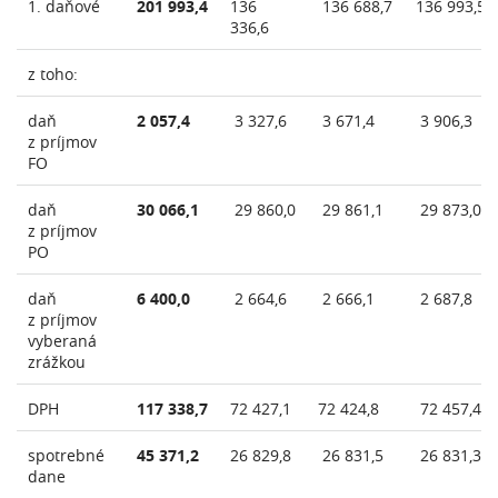
1. daňové
201 993,4
136
136 688,7
136 993,5
336,6
z toho:
daň
2 057,4
3 327,6
3 671,4
3 906,3
z príjmov
FO
daň
30 066,1
29 860,0
29 861,1
29 873,0
z príjmov
PO
daň
6 400,0
2 664,6
2 666,1
2 687,8
z príjmov
vyberaná
zrážkou
DPH
117 338,7
72 427,1
72 424,8
72 457,4
spotrebné
45 371,2
26 829,8
26 831,5
26 831,3
dane