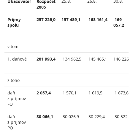
25.8.
26.8.
30.8.
Ukazovateľ
Rozpočet
2005
Príjmy
257 226,0
157 489,1
168 161,4
169
spolu
057,2
v tom:
1. daňové
201 993,4
134 962,5
145 465,1
146 226,0
z toho:
daň
2 057,4
1 570,1
1 619,5
1 673,6
z príjmov
FO
daň
30 066,1
30 026,9
30 229,4
30 522,3
z príjmov
PO