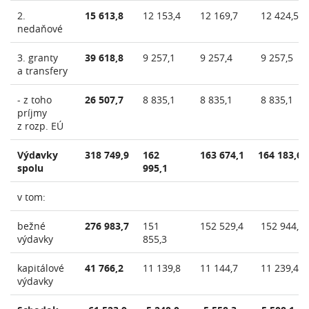
2.
15 613,8
12 153,4
12 169,7
12 424,5
nedaňové
3. granty
39 618,8
9 257,1
9 257,4
9 257,5
a transfery
- z toho
26 507,7
8 835,1
8 835,1
8 835,1
príjmy
z rozp. EÚ
Výdavky
318 749,9
162
163 674,1
164 183,6
spolu
995,1
v tom:
bežné
276 983,7
151
152 529,4
152 944,2
výdavky
855,3
kapitálové
41 766,2
11 139,8
11 144,7
11 239,4
výdavky