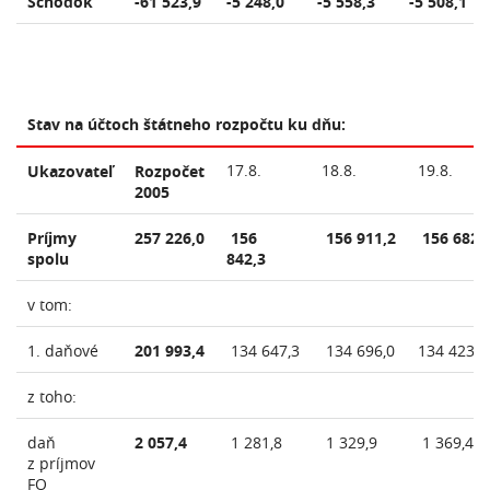
Schodok
-61 523,9
-5 248,0
-5 558,3
-5 508,1
Stav na účtoch štátneho rozpočtu ku dňu:
17.8.
18.8.
19.8.
Ukazovateľ
Rozpočet
2005
Príjmy
257 226,0
156
156 911,2
156 682,
spolu
842,3
v tom:
1. daňové
201 993,4
134 647,3
134 696,0
134 423,3
z toho:
daň
2 057,4
1 281,8
1 329,9
1 369,4
z príjmov
FO