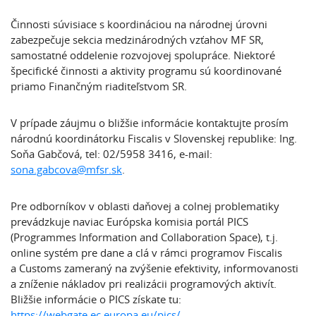
Činnosti súvisiace s koordináciou na národnej úrovni
zabezpečuje sekcia medzinárodných vzťahov MF SR,
samostatné oddelenie rozvojovej spolupráce. Niektoré
špecifické činnosti a aktivity programu sú koordinované
priamo Finančným riaditeľstvom SR.
V prípade záujmu o bližšie informácie kontaktujte prosím
národnú koordinátorku Fiscalis v Slovenskej republike: Ing.
Soňa Gabčová, tel: 02/5958 3416, e-mail:
sona.gabcova@mfsr.sk
.
Pre odborníkov v oblasti daňovej a colnej problematiky
prevádzkuje naviac Európska komisia portál PICS
(Programmes Information and Collaboration Space), t.j.
online systém pre dane a clá v rámci programov Fiscalis
a Customs zameraný na zvýšenie efektivity, informovanosti
a zníženie nákladov pri realizácii programových aktivít.
Bližšie informácie o PICS získate tu:
https://webgate.ec.europa.eu/pics/
.