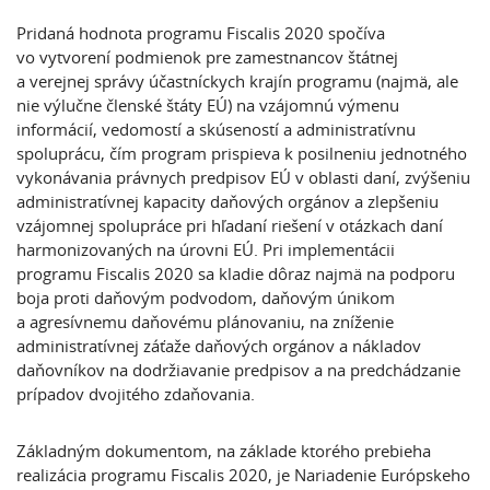
Pridaná hodnota programu Fiscalis 2020 spočíva
vo vytvorení podmienok pre zamestnancov štátnej
a verejnej správy účastníckych krajín programu (najmä, ale
nie výlučne členské štáty EÚ) na vzájomnú výmenu
informácií, vedomostí a skúseností a administratívnu
spoluprácu, čím program prispieva k posilneniu jednotného
vykonávania právnych predpisov EÚ v oblasti daní, zvýšeniu
administratívnej kapacity daňových orgánov a zlepšeniu
vzájomnej spolupráce pri hľadaní riešení v otázkach daní
harmonizovaných na úrovni EÚ. Pri implementácii
programu Fiscalis 2020 sa kladie dôraz najmä na podporu
boja proti daňovým podvodom, daňovým únikom
a agresívnemu daňovému plánovaniu, na zníženie
administratívnej záťaže daňových orgánov a nákladov
daňovníkov na dodržiavanie predpisov a na predchádzanie
prípadov dvojitého zdaňovania.
Základným dokumentom, na základe ktorého prebieha
realizácia programu Fiscalis 2020, je Nariadenie Európskeho