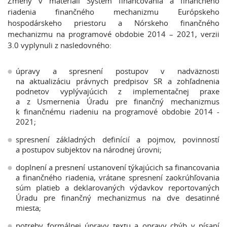
Zmeny v materiáli Systém financovania a finančného
riadenia finančného mechanizmu Európskeho
hospodárskeho priestoru a Nórskeho finančného
mechanizmu na programové obdobie 2014 – 2021, verzii
3.0 vyplynuli z nasledovného:
úpravy a spresnení postupov v nadväznosti
na aktualizáciu právnych predpisov SR a zohľadnenia
podnetov vyplývajúcich z implementačnej praxe
a z Usmernenia Úradu pre finančný mechanizmus
k finančnému riadeniu na programové obdobie 2014 -
2021;
spresnení základných definícií a pojmov, povinností
a postupov subjektov na národnej úrovni;
doplnení a presnení ustanovení týkajúcich sa financovania
a finančného riadenia, vrátane spresnení zaokrúhľovania
súm platieb a deklarovaných výdavkov reportovaných
Úradu pre finančný mechanizmus na dve desatinné
miesta;
potreby formálnej úpravy textu a opravy chýb v písaní