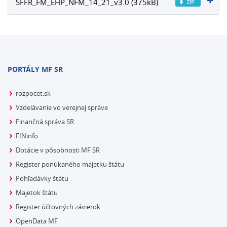
SFFR_FM_EHP_NFM_14_21_v3.0 (375kB)
PORTÁLY MF SR
rozpocet.sk
Vzdelávanie vo verejnej správe
Finančná správa SR
FINinfo
Dotácie v pôsobnosti MF SR
Register ponúkaného majetku štátu
Pohľadávky štátu
Majetok štátu
Register účtovných závierok
OpenData MF