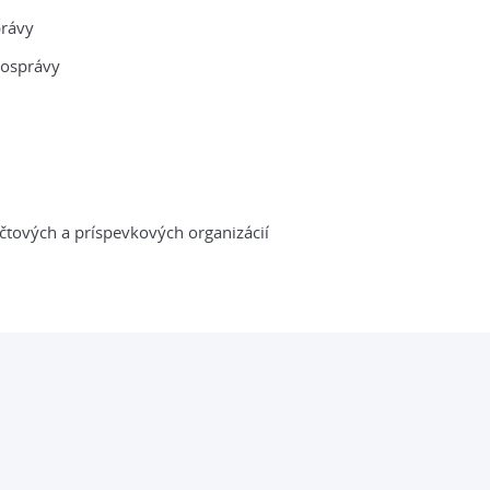
právy
mosprávy
tových a príspevkových organizácií