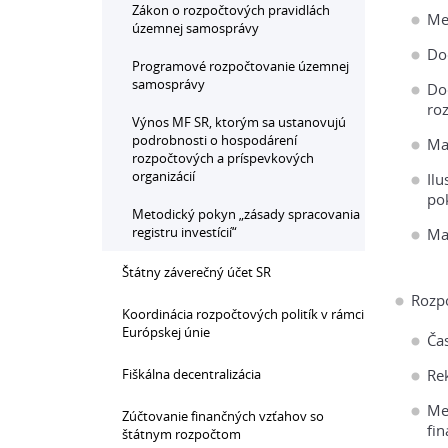
Zákon o rozpočtových pravidlách
Me
územnej samosprávy
Do
Programové rozpočtovanie územnej
samosprávy
Do
ro
Výnos MF SR, ktorým sa ustanovujú
podrobnosti o hospodárení
Ma
rozpočtových a príspevkových
organizácií
Il
po
Metodický pokyn „zásady spracovania
registru investícií“
Ma
Štátny záverečný účet SR
Rozpo
Koordinácia rozpočtových politík v rámci
Európskej únie
Ča
Fiškálna decentralizácia
Rek
Met
Zúčtovanie finančných vzťahov so
fin
štátnym rozpočtom