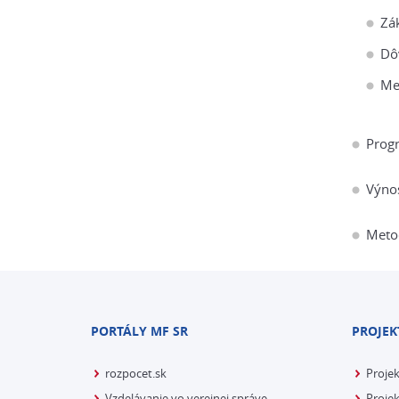
Zá
Dô
Me
Prog
Výnos
Metod
PORTÁLY MF SR
PROJEK
rozpocet.sk
Proje
Vzdelávanie vo verejnej správe
Projek