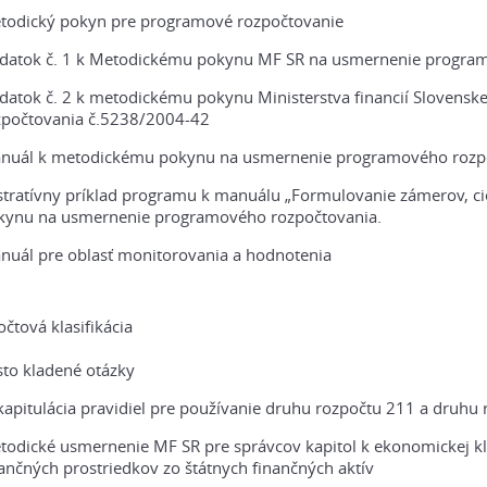
todický pokyn pre programové rozpočtovanie
datok č. 1 k Metodickému pokynu MF SR na usmernenie progra
datok č. 2 k metodickému pokynu Ministerstva financií Slovens
zpočtovania č.5238/2004-42
nuál k metodickému pokynu na usmernenie programového rozpo
ustratívny príklad programu k manuálu „Formulovanie zámerov, c
kynu na usmernenie programového rozpočtovania.
nuál pre oblasť monitorovania a hodnotenia
čtová klasifikácia
sto kladené otázky
apitulácia pravidiel pre používanie druhu rozpočtu 211 a druhu
odické usmernenie MF SR pre správcov kapitol k ekonomickej klasi
ančných prostriedkov zo štátnych finančných aktív