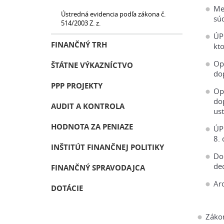
Me
Ústredná evidencia podľa zákona č.
sú
514/2003 Z. z.
ÚP
FINANČNÝ TRH
kto
Op
ŠTÁTNE VÝKAZNÍCTVO
do
PPP PROJEKTY
Op
do
AUDIT A KONTROLA
ust
HODNOTA ZA PENIAZE
ÚP
8. 
INŠTITÚT FINANČNEJ POLITIKY
Do
dec
FINANČNÝ SPRAVODAJCA
Ar
DOTÁCIE
Záko