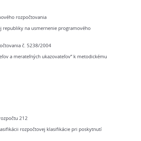
mového rozpočtovania
kej republiky na usmernenie programového
čtovania č. 5238/2004
ieľov a merateľných ukazovateľov“ k metodickému
 rozpočtu 212
fikácii rozpočtovej klasifikácie pri poskytnutí