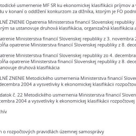
todické usmernenie MF SR ku ekonomickej klasifikácii príjmov a
du v konaní o oddlžení konkurzom za dlžníka, ktorým je FO podni
LNÉ ZNENIE Opatrenia Ministerstva financií Slovenskej republik
rým sa ustanovuje druhová klasifikácia, organizačná klasifikácia 
atrenie Ministerstva financií Slovenskej republiky z 3. novemb
pĺňa opatrenie Ministerstva financií Slovenskej republiky z 8. 
atrenie Ministerstva financií Slovenskej republiky zo 4. decem
pĺňa opatrenie Ministerstva financií Slovenskej republiky z 8. 
anovuje druhová klasifikácia
LNÉ ZNENIE Metodického usmernenia Ministerstva financií Slove
decembra 2004 a vysvetlivky k ekonomickej klasifikácii rozpočtove
datok č. 22 Metodického usmernenia Ministerstva financií Slove
embra 2004 a vysvetlivky k ekonomickej klasifikácii rozpočtovej k
chív
n o rozpočtových pravidlách územnej samosprávy