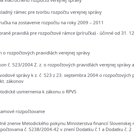
a viacročného rozpočtu verejnej správy
kladný rámec pre tvorbu rozpočtu verejnej správy
íručka na zostavenie rozpočtu na roky 2009 – 2011
rané pravidlá pre rozpočtové rámce (príručka) - účinné od 31. 1
 o rozpočtových pravidlách verejnej správy
on č. 523/2004 Z. z. o rozpočtových pravidlách verejnej správy
vodové správy k z. č. 523 z 23. septembra 2004 o rozpočtových p
kt. zákonov
todické usmernenia k zákonu o RPVS
ramové rozpočtovanie
lné znenie Metodického pokynu Ministerstva financií Slovenske
zpočtovania č. 5238/2004-42 v znení Dodatku č.1 a Dodatku č. 2