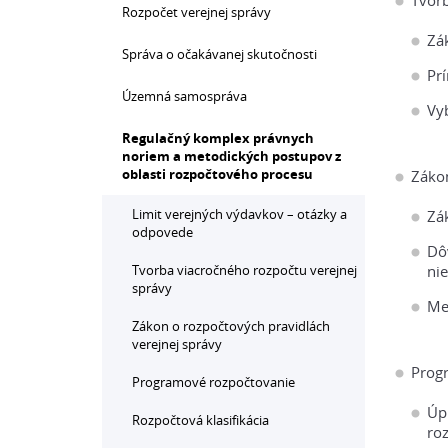
Tvorb
Rozpočet verejnej správy
Zá
Správa o očakávanej skutočnosti
Pr
Územná samospráva
Vyb
Regulačný komplex právnych
noriem a metodických postupov z
oblasti rozpočtového procesu
Zákon
Limit verejných výdavkov – otázky a
Zák
odpovede
Dô
Tvorba viacročného rozpočtu verejnej
nie
správy
Me
Zákon o rozpočtových pravidlách
verejnej správy
Prog
Programové rozpočtovanie
Úp
Rozpočtová klasifikácia
ro