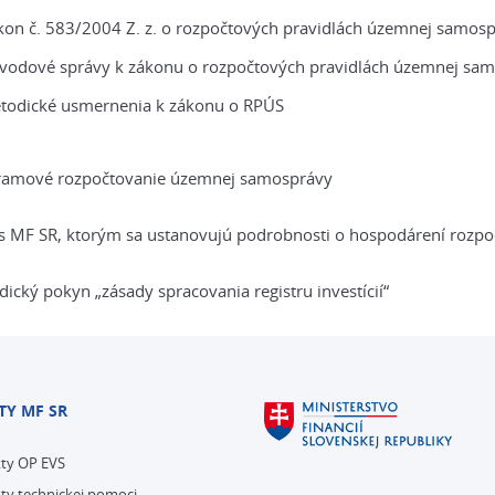
kon č. 583/2004 Z. z. o rozpočtových pravidlách územnej samos
vodové správy k zákonu o rozpočtových pravidlách územnej sa
todické usmernenia k zákonu o RPÚS
ramové rozpočtovanie územnej samosprávy
 MF SR, ktorým sa ustanovujú podrobnosti o hospodárení rozpoč
ický pokyn „zásady spracovania registru investícií“
TY MF SR
kty OP EVS
ty technickej pomoci