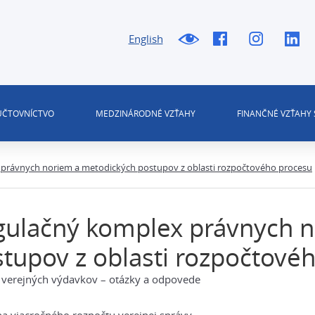
English
 ÚČTOVNÍCTVO
MEDZINÁRODNÉ VZŤAHY
FINANČNÉ VZŤAHY 
právnych noriem a metodických postupov z oblasti rozpočtového procesu
gulačný komplex právnych n
tupov z oblasti rozpočtové
 verejných výdavkov – otázky a odpovede