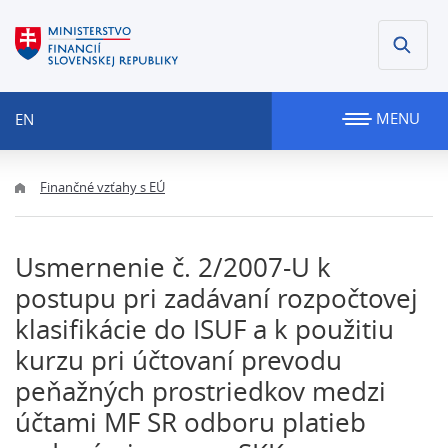
MENU
EN
Finančné vzťahy s EÚ
Usmernenie č. 2/2007-U k
postupu pri zadávaní rozpočtovej
klasifikácie do ISUF a k použitiu
kurzu pri účtovaní prevodu
peňažných prostriedkov medzi
účtami MF SR odboru platieb