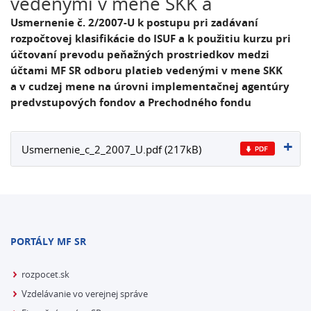
vedenými v mene SKK a
Usmernenie č. 2/2007-U k postupu pri zadávaní
rozpočtovej klasifikácie do ISUF a k použitiu kurzu pri
účtovaní prevodu peňažných prostriedkov medzi
účtami MF SR odboru platieb vedenými v mene SKK
a v cudzej mene na úrovni implementačnej agentúry
predvstupových fondov a Prechodného fondu
Usmernenie_c_2_2007_U.pdf (217kB)
PORTÁLY MF SR
rozpocet.sk
Vzdelávanie vo verejnej správe