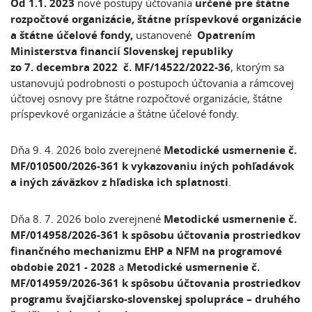
Od 1.1. 2023
nové postupy účtovania
určené pre štátne
rozpočtové organizácie, štátne príspevkové organizácie
a štátne účelové fondy,
ustanovené
Opatrením
Ministerstva financií Slovenskej republiky
zo 7. decembra 2022 č. MF/14522/2022-36
, ktorým sa
ustanovujú podrobnosti o postupoch účtovania a rámcovej
účtovej osnovy pre štátne rozpočtové organizácie, štátne
príspevkové organizácie a štátne účelové fondy.
Dňa 9. 4. 2026 bolo zverejnené
Metodické usmernenie č.
MF/010500/2026-361 k vykazovaniu iných pohľadávok
a iných záväzkov z hľadiska ich splatnosti
.
Dňa 8. 7. 2026 bolo zverejnené
Metodické usmernenie č.
MF/014958/2026-361 k spôsobu účtovania prostriedkov
finančného mechanizmu EHP a NFM na programové
obdobie 2021 - 2028
a
Metodické usmernenie č.
MF/014959/2026-361 k spôsobu účtovania prostriedkov
programu švajčiarsko-slovenskej spolupráce – druhého