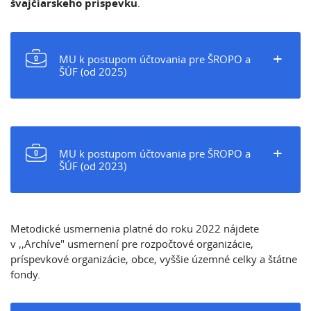
švajčiarskeho príspevku
.
+
MU k postupom účtovania pre ŠROPO a
ŠÚF (od 2025)
+
MU k postupom účtovania pre ŠROPO a
ŠÚF (od 2023)
Metodické usmernenia platné do roku 2022 nájdete
v ,,Archíve" usmernení pre rozpočtové organizácie,
príspevkové organizácie, obce, vyššie územné celky a štátne
fondy.