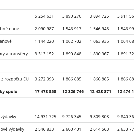
5 254 631
3 890 270
3 894 725
3 911 5
ebné dane
2 090 987
1 546 917
1 546 946
1 546 9
daňové
1 144 220
1 062 702
1 063 935
1 064 6
nty a transfery
3 313 152
1 890 848
1 890 967
1 891 3
:
 z rozpočtu EU
3 272 393
1 866 885
1 866 885
1 866 8
ky spolu
17 478 558
12 326 746
12 423 871
12 474 
 výdavky
14 931 725
9 726 345
9 809 308
9 840 3
lové výdavky
2 546 833
2 600 401
2 614 563
2 633 7