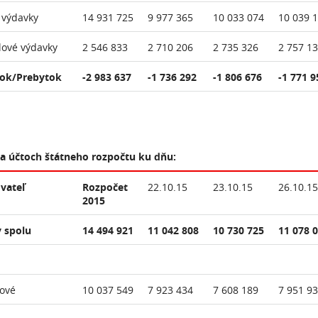
 výdavky
14 931 725
9 977 365
10 033 074
10 039 
lové výdavky
2 546 833
2 710 206
2 735 326
2 757 1
ok/Prebytok
-2 983 637
-1 736 292
-1 806 676
-1 771 9
na účtoch štátneho rozpočtu ku dňu:
vateľ
Rozpočet
22.10.15
23.10.15
26.10.15
2015
 spolu
14 494 921
11 042 808
10 730 725
11 078 
ové
10 037 549
7 923 434
7 608 189
7 951 9