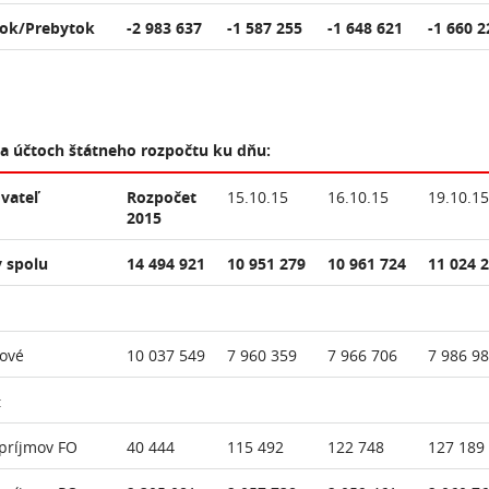
ok/Prebytok
-2 983 637
-1 587 255
-1 648 621
-1 660 2
na účtoch štátneho rozpočtu ku dňu:
vateľ
Rozpočet
15.10.15
16.10.15
19.10.15
2015
 spolu
14 494 921
10 951 279
10 961 724
11 024 
ové
10 037 549
7 960 359
7 966 706
7 986 9
:
príjmov FO
40 444
115 492
122 748
127 189