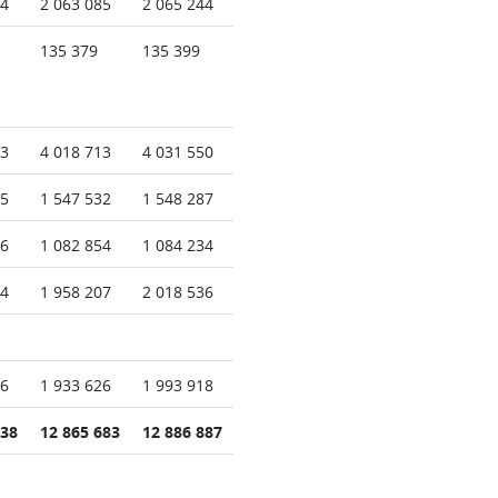
64
2 063 085
2 065 244
135 379
135 399
53
4 018 713
4 031 550
35
1 547 532
1 548 287
96
1 082 854
1 084 234
94
1 958 207
2 018 536
26
1 933 626
1 993 918
238
12 865 683
12 886 887