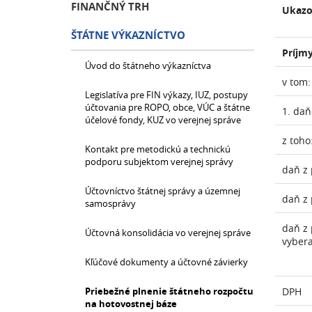
FINANČNÝ TRH
Ukazo
ŠTÁTNE VÝKAZNÍCTVO
Príjmy
Úvod do štátneho výkazníctva
v tom:
Legislatíva pre FIN výkazy, IUZ, postupy
účtovania pre ROPO, obce, VÚC a štátne
1. daň
účelové fondy, KUZ vo verejnej správe
z toho
Kontakt pre metodickú a technickú
podporu subjektom verejnej správy
daň z 
Účtovníctvo štátnej správy a územnej
daň z 
samosprávy
daň z 
Účtovná konsolidácia vo verejnej správe
vyber
Kľúčové dokumenty a účtovné závierky
Priebežné plnenie štátneho rozpočtu
DPH
na hotovostnej báze