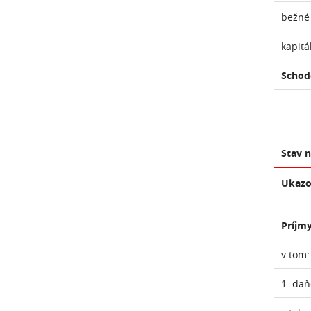
bežné
kapitá
Schod
Stav 
Ukazo
Príjmy
v tom:
1. daň