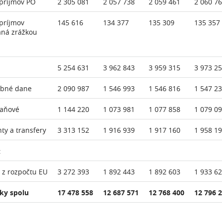
príjmov PO
2 305 081
2 057 738
2 059 461
2 060 7
príjmov
145 616
134 377
135 309
135 357
aná zrážkou
5 254 631
3 962 843
3 959 315
3 973 2
ebné dane
2 090 987
1 546 993
1 546 816
1 547 2
daňové
1 144 220
1 073 981
1 077 858
1 079 0
nty a transfery
3 313 152
1 916 939
1 917 160
1 958 1
:
 z rozpočtu EU
3 272 393
1 892 443
1 892 603
1 933 6
ky spolu
17 478 558
12 687 571
12 768 400
12 796 