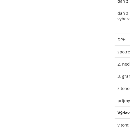
daň z 
daň z 
vyber
DPH
spotr
2. ne
3. gra
z toho
príjmy
Výdav
v tom: