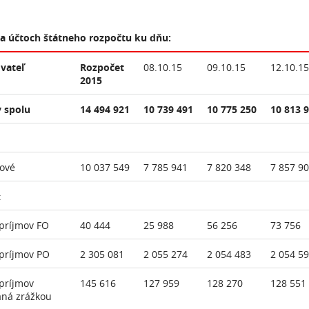
na účtoch štátneho rozpočtu ku dňu:
vateľ
Rozpočet
08.10.15
09.10.15
12.10.15
2015
 spolu
14 494 921
10 739 491
10 775 250
10 813 
ové
10 037 549
7 785 941
7 820 348
7 857 9
:
príjmov FO
40 444
25 988
56 256
73 756
príjmov PO
2 305 081
2 055 274
2 054 483
2 054 5
príjmov
145 616
127 959
128 270
128 551
aná zrážkou