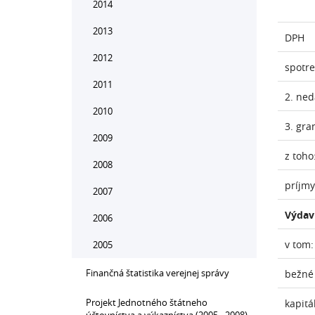
2014
2013
DPH
2012
spotr
2011
2. ne
2010
3. gra
2009
z toho
2008
príjmy
2007
Výdav
2006
v tom:
2005
Finančná štatistika verejnej správy
bežné
Projekt Jednotného štátneho
kapitá