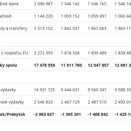
ebné dane
2 090 987
1 546 142
1 546 165
1 546 1
daňové
1 144 220
1 059 152
1 059 497
1 060 4
nty a transfery
3 313 152
1 842 037
1 863 063
1 863 1
:
 z rozpočtu EU
3 272 393
1 818 504
1 839 489
1 839 4
ky spolu
17 478 558
11 911 760
12 047 857
12 081 
 výdavky
14 931 725
9 444 631
9 560 347
9 588 3
lové výdavky
2 546 833
2 467 129
2 487 510
2 493 0
ok/Prebytok
-2 983 637
-1 305 201
-1 408 842
-1 425 1