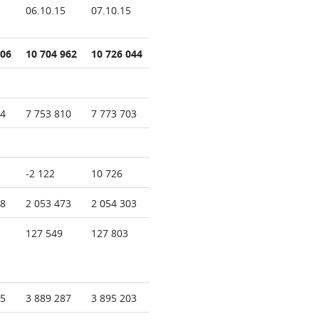
06.10.15
07.10.15
206
10 704 962
10 726 044
54
7 753 810
7 773 703
-2 122
10 726
78
2 053 473
2 054 303
127 549
127 803
95
3 889 287
3 895 203