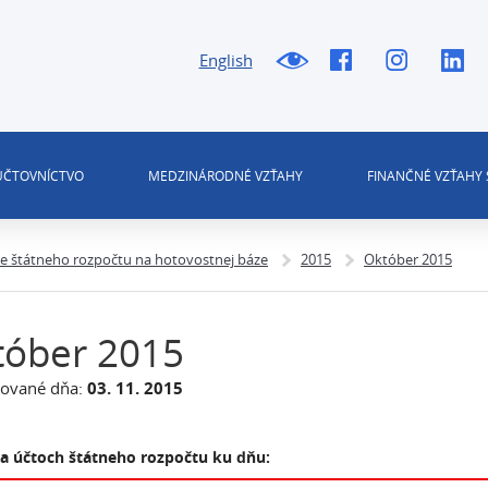
English
 ÚČTOVNÍCTVO
MEDZINÁRODNÉ VZŤAHY
FINANČNÉ VZŤAHY 
ie štátneho rozpočtu na hotovostnej báze
2015
Október 2015
tóber 2015
zované dňa:
03. 11. 2015
na účtoch štátneho rozpočtu ku dňu: