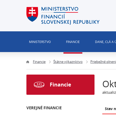
MINISTERSTVO
FINANCIE
DANE, CLÁ A
Financie
Štátne výkazníctvo
Priebežné plnen
Ok
Financie
aktuali
VEREJNÉ FINANCIE
Stav 