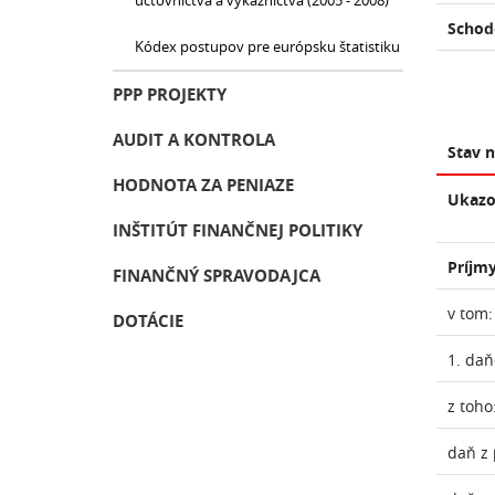
účtovníctva a výkazníctva (2005 - 2008)
Schod
Kódex postupov pre európsku štatistiku
PPP PROJEKTY
AUDIT A KONTROLA
Stav 
HODNOTA ZA PENIAZE
Ukazo
INŠTITÚT FINANČNEJ POLITIKY
Príjmy
FINANČNÝ SPRAVODAJCA
v tom:
DOTÁCIE
1. daň
z toho
daň z 