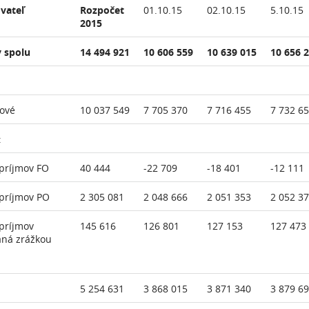
vateľ
Rozpočet
01.10.15
02.10.15
5.10.15
2015
 spolu
14 494 921
10 606 559
10 639 015
10 656 
ové
10 037 549
7 705 370
7 716 455
7 732 6
:
príjmov FO
40 444
-22 709
-18 401
-12 111
príjmov PO
2 305 081
2 048 666
2 051 353
2 052 3
príjmov
145 616
126 801
127 153
127 473
aná zrážkou
5 254 631
3 868 015
3 871 340
3 879 6