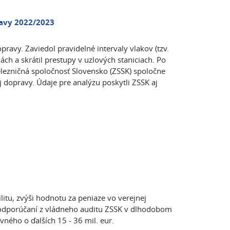
avy 2022/2023
ravy. Zaviedol pravidelné intervaly vlakov (tzv.
kách a skrátil prestupy v uzlových staniciach. Po
lezničná spoločnosť Slovensko (ZSSK) spoločne
j dopravy. Údaje pre analýzu poskytli ZSSK aj
ilitu, zvýši hodnotu za peniaze vo verejnej
ie odporúčaní z vládneho auditu ZSSK v dlhodobom
ovného o ďalších 15 - 36 mil. eur.