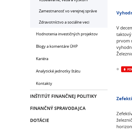
Zamestnanosť vo verejnej správe
Vyhodn
Zdravotníctvo a sociálne veci
V decem
Hodnotenia investičných projektov
taktový
prvom r
Blogy a komentáre ÚHP
vyhodno
Železni
Kariéra
Analytické jednotky štátu
Kontakty
INŠTITÚT FINANČNEJ POLITIKY
Zefekt
FINANČNÝ SPRAVODAJCA
Zefektí
železni
DOTÁCIE
horizon