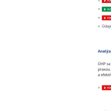
Údaje
Analýz
ÚHP sa 
praxou.
a efektí