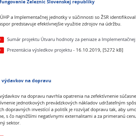
 fungovanie Železníc Slovenskej republiky
 ÚHP a Implementačnej jednotky v súčinnosti so ŽSR identifikoval 
úspor predstavuje efektívnejšie využitie zdrojov na údržbu.
Sumár projektu Útvaru hodnoty za peniaze a Implementačnej
Prezentácia výsledkov projektu
- 16.10.2019, [5272 kB]
a výdavkov na dopravu
 výdavkov na dopravu navrhla opatrenia na zefektívnenie súčasnej 
tívnenie jednotkových prevádzkových nákladov udržateľným spô
ch dopravných investícií a politík je rozvíjať dopravu tak, aby um
e, s čo najnižšími negatívnymi externalitami a za primeranú cenu
ý sektor.