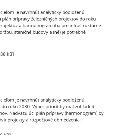
o cieľom je navrhnúť analyticky podloženú
 a plán prípravy železničných projektov do roku
rojektov a harmonogram iba pre infraštruktúrne
údržbu, staničné budovy a iné) je potrebné
588 kB]
o cieľom je navrhnúť analyticky podloženú
 do roku 2030. Výber priorít by mal zohľadniť
ónov. Nadväzujúci plán prípravy (harmonogram) by
raviť projekty a rozpočtové obmedzenia.