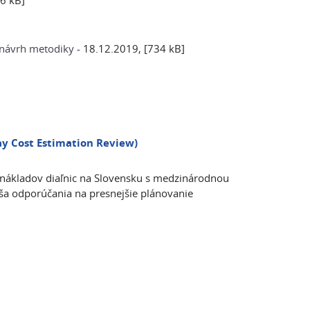
6 kB]
- návrh metodiky
- 18.12.2019, [734 kB]
ay Cost Estimation Review)
nákladov diaľnic na Slovensku s medzinárodnou
ša odporúčania na presnejšie plánovanie