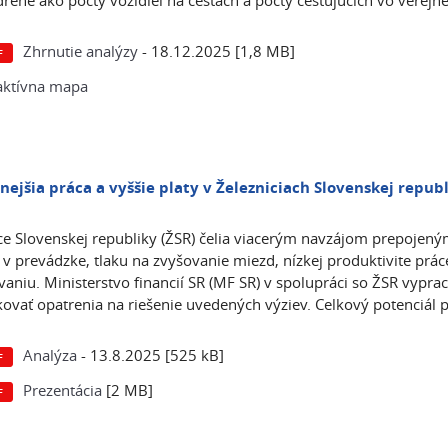
drené ako počty vozidiel na cestách a počty cestujúcich vo verej
Zhrnutie analýzy
- 18.12.2025 [1,8 MB]
aktívna mapa
nejšia práca a vyššie platy v Železniciach Slovenskej repub
ce Slovenskej republiky (ŽSR) čelia viacerým navzájom prepojen
í v prevádzke, tlaku na zvyšovanie miezd, nízkej produktivite 
vaniu. Ministerstvo financií SR (MF SR) v spolupráci so ŽSR vypr
ikovať opatrenia na riešenie uvedených výziev. Celkový potenciál p
Analýza
- 13.8.2025 [525 kB]
Prezentácia
[2 MB]