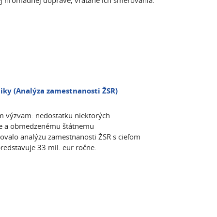
nej hromadnej doprave, vrátane ich smerovania.
liky (Analýza zamestnanosti ŽSR)
ým výzvam: nedostatku niektorých
práce a obmedzenému štátnemu
acovalo analýzu zamestnanosti ŽSR s cieľom
redstavuje 33 mil. eur ročne.