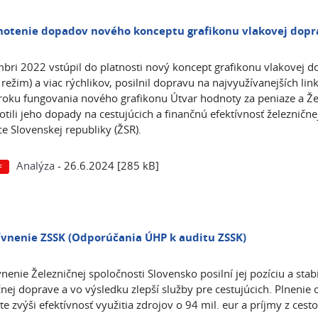
otenie dopadov nového konceptu grafikonu vlakovej dopr
bri 2022 vstúpil do platnosti nový koncept grafikonu vlakovej dop
 režim) a viac rýchlikov, posilnil dopravu na najvyužívanejších lin
oku fungovania nového grafikonu Útvar hodnoty za peniaze a Že
tili jeho dopady na cestujúcich a finančnú efektívnosť železnične
ce Slovenskej republiky (ŽSR).
Analýza
- 26.6.2024 [285 kB]
ívnenie ZSSK (
Odporúčania ÚHP k auditu ZSSK)
vnenie Železničnej spoločnosti Slovensko posilní jej pozíciu a stab
čnej doprave a vo výsledku zlepší služby pre cestujúcich. Plnen
te zvýši efektívnosť využitia zdrojov o 94 mil. eur a príjmy z cest