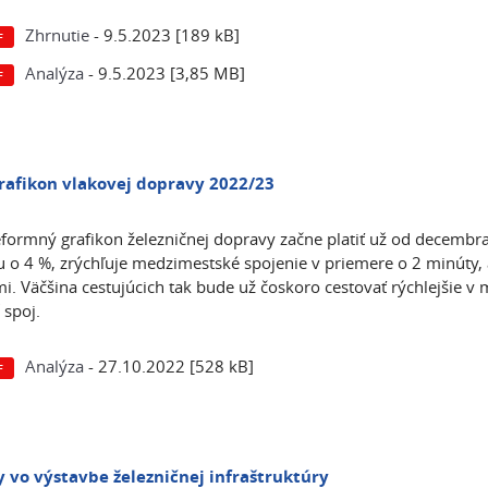
Zhrnutie
- 9.5.2023 [189 kB]
Analýza
- 9.5.2023 [3,85 MB]
rafikon vlakovej dopravy 2022/23
formný grafikon železničnej dopravy začne platiť už od decembra
 o 4 %, zrýchľuje medzimestské spojenie v priemere o 2 minúty, 
i. Väčšina cestujúcich tak bude už čoskoro cestovať rýchlejšie v
 spoj.
Analýza
- 27.10.2022 [528 kB]
y vo výstavbe železničnej infraštruktúry