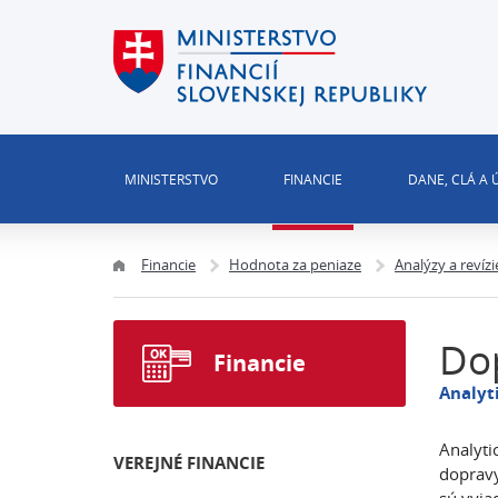
MINISTERSTVO
FINANCIE
DANE, CLÁ A
Financie
Hodnota za peniaze
Analýzy a revíz
Do
Financie
Analyt
Analyti
VEREJNÉ FINANCIE
dopravy