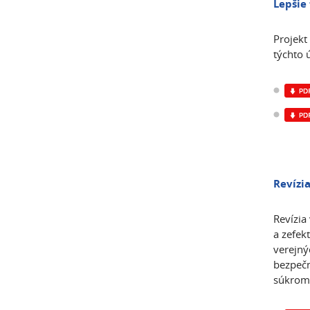
Lepšie
Projekt
týchto 
Revízi
Revízia
a zefek
verejný
bezpečn
súkromn