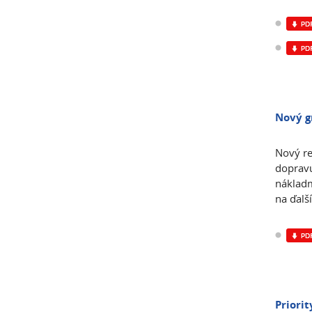
Nový g
Nový re
dopravu
nákladm
na ďalší
Priorit