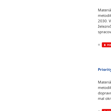
Materiá
metodik
2030. V
železni
spraco
Priorit
Materiá
metodik
dopravn
mal okr