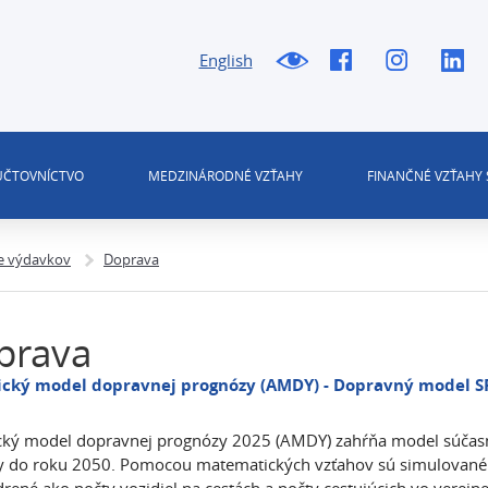
English
 ÚČTOVNÍCTVO
MEDZINÁRODNÉ VZŤAHY
FINANČNÉ VZŤAHY 
ie výdavkov
Doprava
prava
ický model dopravnej prognózy (AMDY) - Dopravný model S
cký model dopravnej prognózy 2025 (AMDY) zahŕňa model súčasn
 do roku 2050. Pomocou matematických vzťahov sú simulované p