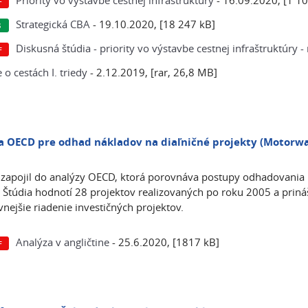
Priority vo výstavbe cestnej infraštruktúry
- 16.09.2020, [1 10
Strategická CBA
- 19.10.2020, [18 247 kB]
Diskusná štúdia - priority vo výstavbe cestnej infraštruktúry 
 o cestách I. triedy
- 2.12.2019, [rar, 26,8 MB]
a OECD pre odhad nákladov na diaľničné projekty (Motorw
zapojil do analýzy OECD, ktorá porovnáva postupy odhadovania 
 Štúdia hodnotí 28 projektov realizovaných po roku 2005 a priná
vnejšie riadenie investičných projektov.
Analýza v angličtine
- 25.6.2020, [1817 kB]