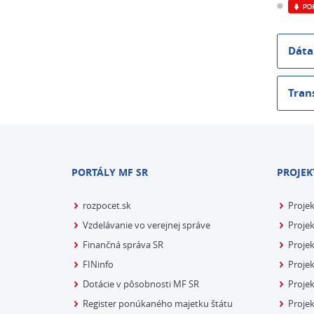
Dáta
Tran
PORTÁLY MF SR
PROJEK
rozpocet.sk
Proje
Vzdelávanie vo verejnej správe
Projek
Finančná správa SR
Projek
FINinfo
Projek
Dotácie v pôsobnosti MF SR
Proje
Register ponúkaného majetku štátu
Projek