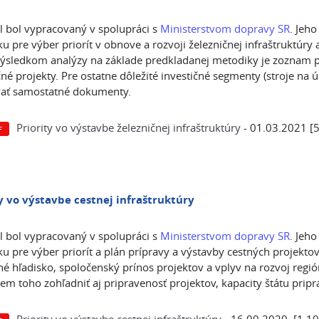
l bol vypracovaný v spolupráci s
Ministerstvom dopravy SR
. Jeh
u pre výber priorít v obnove a rozvoji železničnej infraštruktúry
ýsledkom analýzy na základe predkladanej metodiky je zoznam p
čné projekty. Pre ostatne dôležité investičné segmenty (stroje na 
vať samostatné dokumenty.
Priority vo výstavbe železničnej infraštruktúry
- 01.03.2021 [
y vo výstavbe cestnej infraštruktúry
l bol vypracovaný v spolupráci s
Ministerstvom dopravy SR
. Jeh
u pre výber priorít a plán prípravy a výstavby cestných projektov
é hľadisko, spoločenský prínos projektov a vplyv na rozvoj regi
em toho zohľadniť aj pripravenosť projektov, kapacity štátu prip