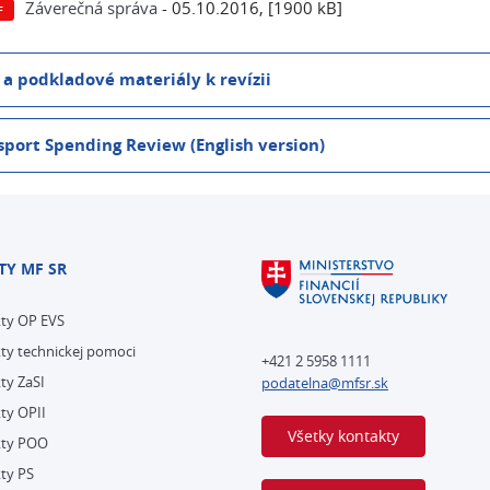
Záverečná správa
- 05.10.2016, [1900 kB]
 a podkladové materiály k revízii
sport Spending Review (English version)
TY MF SR
kty OP EVS
ty technickej pomoci
+421 2 5958 1111
ty ZaSI
podatelna@mfsr.sk
ty OPII
Všetky kontakty
kty POO
ty PS