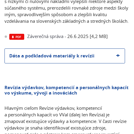
s nízkymi či nulovými nákladmi vylepšili niektoré aspekty
súčasného systému, prerozdelili rovnaké zdroje medzi školy
iným, spravodlivejším spôsobom a zlepšili kvalitu
vzdelávania na slovenských základných a stredných školách.
Záverečná správa
- 26.6.2025 [4,2 MB]
Dáta a podkladové materiály k revízii
Revízia výdavkov, kompetencií a personálnych kapacít
vo výskume, vývoji a inováciách
Hlavným cieľom Revízie výdavkov, kompetencií
a personálnych kapacít vo VVaI (ďalej len Revízia) je
zmapovať existujúce výdavky a kompetencie. V časti revízie
výdavkov je snaha identifikovať existujúce zdroje,