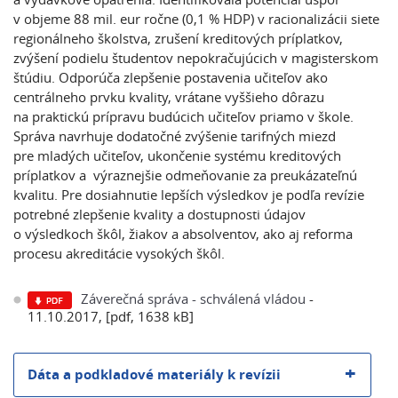
v objeme 88 mil. eur ročne (0,1 % HDP) v racionalizácii siete
regionálneho školstva, zrušení kreditových príplatkov,
zvýšení podielu študentov nepokračujúcich v magisterskom
štúdiu. Odporúča zlepšenie postavenia učiteľov ako
centrálneho prvku kvality, vrátane vyššieho dôrazu
na praktickú prípravu budúcich učiteľov priamo v škole.
Správa navrhuje dodatočné zvýšenie tarifných miezd
pre mladých učiteľov, ukončenie systému kreditových
príplatkov a výraznejšie odmeňovanie za preukázateľnú
kvalitu. Pre dosiahnutie lepších výsledkov je podľa revízie
potrebné zlepšenie kvality a dostupnosti údajov
o výsledkoch škôl, žiakov a absolventov, ako aj reforma
procesu akreditácie vysokých škôl.
Záverečná správa - schválená vládou
-
11.10.2017, [pdf, 1638 kB]
Dáta a podkladové materiály k revízii