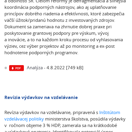
a odolnosti SR. Cieľom reformy je defragmentácia a silnejšia
koordinácia podporných nástrojov, ako aj uplatňovanie
princípov dobrého riadenia a efektívnosti, ktoré zabezpečia
väčší úžitok/pridanú hodnotu z investovaných zdrojov.
Dokument sa zameriava na zhrnutie dobrej praxe pri
poskytovanie grantovej podpory pre výskum, vývoj
a inovácie, a to na každom kroku procesu od vyhlasovania
výziev, cez výber projektov až po monitoring a ex-post
hodnotenie podporných programov.
Analýza
- 4.8.2022 [749 kB]
Revízia výdavkov na vzdelávanie
Revízia výdavkov na vzdelávanie, pripravená s
Inštitútom
vzdelávacej politiky
ministerstva školstva, posúdila výdavky
v ročnom objeme 3 % HDP, zamerala sa na krátkodobé
a výdavkové opatrenia. Identifikovala potenciál úspor