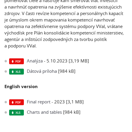
pomenovať ciele a nástroje kam smerovať viac investícií
a navrhnúť opatrenia na zvýšenie efektívnosti existujúcich
zdrojov. V časti revízie kompetencií a personálnych kapacít
je úmyslom okrem mapovania kompetencií navrhovať
opatrenia na zefektívnenie systému podpory VVaI, vrátane
východísk pre Plán konsolidácie kompetencií ministerstiev,
agentúr a inštitúcií zodpovedných za tvorbu politík
a podporu VVaI.
Analýza
- 5.10.2023 [3,19 MB]
Dátová príloha
[984 kB]
English version
Final report
- 2023 [3,1 MB]
Charts and tables
[984 kB]