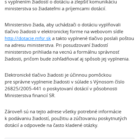
s vyplnením žiadostí o dotáciu a zlepšiť komunikáciu
ministerstva so žiadateľmi a príjemcami dotácií.
Ministerstvo žiada, aby uchádzači o dotáciu vyplňovali
tlačivo žiadosti v elektronickej forme na webovom sídle
http://dotacie.mfsr.sk
a takto vyplnené tlačivo poslali poštou
na adresu ministerstva. Pri posudzovaní žiadostí
ministerstvo prihliada na vecnú a formálnu správnosť
žiadosti, pričom bude zohľadňovať aj spôsob jej vyplnenia.
Elektronické tlačivo žiadosti je účinnou pomôckou
pre správne vyplnenie žiadosti v súlade s Výnosom číslo
26825/2005-441 o poskytovaní dotácií v pôsobnosti
Ministerstva financií SR.
Zároveň sú na tejto adrese všetky potrebné informácie
k podávaniu žiadostí, použitiu a zúčtovaniu poskytnutých
dotácií a odpovede na často kladené otázky.