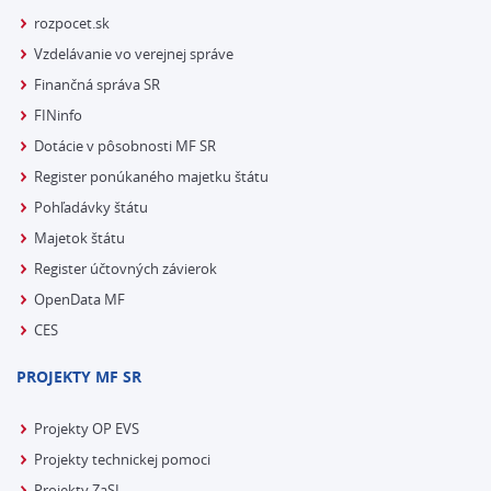
rozpocet.sk
Vzdelávanie vo verejnej správe
Finančná správa SR
FINinfo
Dotácie v pôsobnosti MF SR
Register ponúkaného majetku štátu
Pohľadávky štátu
Majetok štátu
Register účtovných závierok
OpenData MF
CES
PROJEKTY MF SR
Projekty OP EVS
Projekty technickej pomoci
Projekty ZaSI