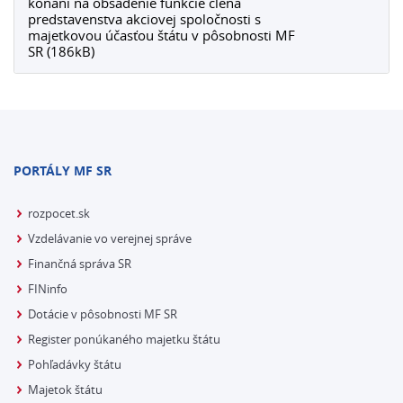
konaní na obsadenie funkcie člena
predstavenstva akciovej spoločnosti s
majetkovou účasťou štátu v pôsobnosti MF
SR (186kB)
PORTÁLY MF SR
rozpocet.sk
Vzdelávanie vo verejnej správe
Finančná správa SR
FINinfo
Dotácie v pôsobnosti MF SR
Register ponúkaného majetku štátu
Pohľadávky štátu
Majetok štátu