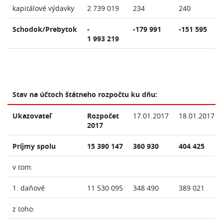
kapitálové výdavky
2 739 019
234
240
Schodok/Prebytok
-
-179 991
-151 595
1 993 219
Stav na účtoch štátneho rozpočtu ku dňu:
Ukazovateľ
Rozpočet
17.01.2017
18.01.2017
2017
Príjmy spolu
15 390 147
360 930
404 425
v tom:
1. daňové
11 530 095
348 490
389 021
z toho: