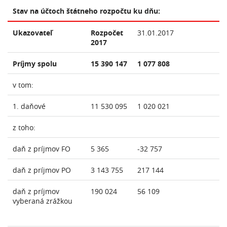
Stav na účtoch štátneho rozpočtu ku dňu:
Ukazovateľ
Rozpočet
31.01.2017
2017
Príjmy spolu
15 390 147
1 077 808
v tom:
1. daňové
11 530 095
1 020 021
z toho:
daň z príjmov FO
5 365
-32 757
daň z príjmov PO
3 143 755
217 144
daň z príjmov
190 024
56 109
vyberaná zrážkou