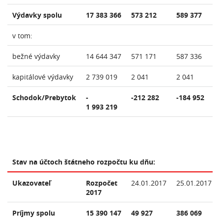
Výdavky spolu
17 383 366
573 212
589 377
v tom:
bežné výdavky
14 644 347
571 171
587 336
kapitálové výdavky
2 739 019
2 041
2 041
Schodok/Prebytok
-
-212 282
-184 952
1 993 219
Stav na účtoch štátneho rozpočtu ku dňu:
Ukazovateľ
Rozpočet
24.01.2017
25.01.2017
2017
Príjmy spolu
15 390 147
49 927
386 069