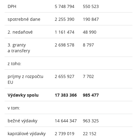
DPH
5 748 794
550 523
spotrebné dane
2 255 390
190 847
2. nedaňové
1 161 474
48 990
3. granty
2 698 578
8 797
a transfery
z toho:
príjmy z rozpočtu
2 655 927
7 702
EU
Výdavky spolu
17 383 366
985 477
v tom:
bežné výdavky
14 644 347
963 325
kapitálové výdavky
2 739 019
22 152