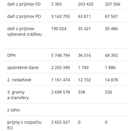
daň z príjmov FO
5 365
203 420
207 566
daň z príjmov PO
3 143 755
63 811
67 507
daň z príjmov
190 024
35 421
35 486
vyberaná zrážkou
DPH
5 748 794
36 516
68 392
spotrebné dane
2 255 390
1 749
1 886
2. nedaňové
1 161 474
12 102
14 878
3. granty
2 698 578
338
526
a transfery
z toho:
príjmy z rozpočtu
2 655 927
0
0
EU