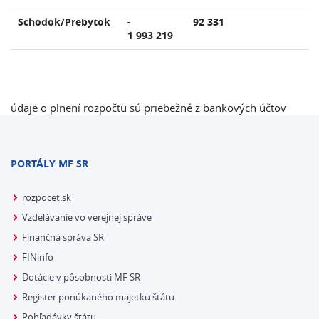
Schodok/Prebytok
-
92 331
1 993 219
údaje o plnení rozpočtu sú priebežné z bankových účtov
PORTÁLY MF SR
rozpocet.sk
Vzdelávanie vo verejnej správe
Finančná správa SR
FINinfo
Dotácie v pôsobnosti MF SR
Register ponúkaného majetku štátu
Pohľadávky štátu