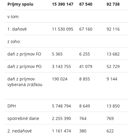
Príjmy spolu
15 390 147
67 540
92 738
v tom:
1. daňové
11 530 095
67 160
92 116
z toho:
daň z príjmov FO
5 365
6 255
13 682
daň z príjmov PO
3 143 755
41 079
52 729
daň z príjmov
190 024
8 855
9 144
vyberaná zrážkou
DPH
5 748 794
8 649
13 850
spotrebné dane
2 255 390
764
769
2. nedaňové
1 161 474
380
622