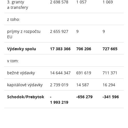
3. granty
2 698 578
1 057
1 069
a transfery
z toho:
príjmy z rozpočtu
2 655 927
9
9
EU
Výdavky spolu
17 383 366
706 206
727 665
v tom:
bežné výdavky
14 644 347
691 619
711 371
kapitálové výdavky
2 739 019
14 587
16 294
Schodok/Prebytok
-
-656 279
-341 596
1 993 219