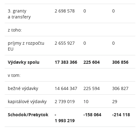
3. granty
2 698 578
0
0
a transfery
z toho:
príjmy z rozpočtu
2 655 927
0
0
EU
Výdavky spolu
17 383 366
225 604
306 856
v tom:
bežné výdavky
14 644 347
225 594
306 827
kapitálové výdavky
2 739 019
10
29
Schodok/Prebytok
-
-158 064
-214 118
1 993 219