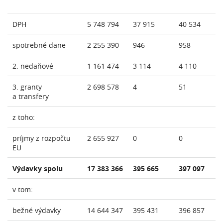
DPH
5 748 794
37 915
40 534
spotrebné dane
2 255 390
946
958
2. nedaňové
1 161 474
3 114
4 110
3. granty
2 698 578
4
51
a transfery
z toho:
príjmy z rozpočtu
2 655 927
0
0
EU
Výdavky spolu
17 383 366
395 665
397 097
v tom:
bežné výdavky
14 644 347
395 431
396 857