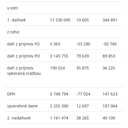
v tom:
1. daňové
11 530 095
10 605
344 891
z toho:
daň z príjmov FO
5 365
-53 290
-50 740
daň z príjmov PO
3 143 755
79 639
89 853
daň z príjmov
190 024
35 875
36 225
vyberaná zrážkou
DPH
5 748 794
-77 024
147 623
spotrebné dane
2 255 390
12 697
107 064
2. nedaňové
1 161 474
38 265
40 109