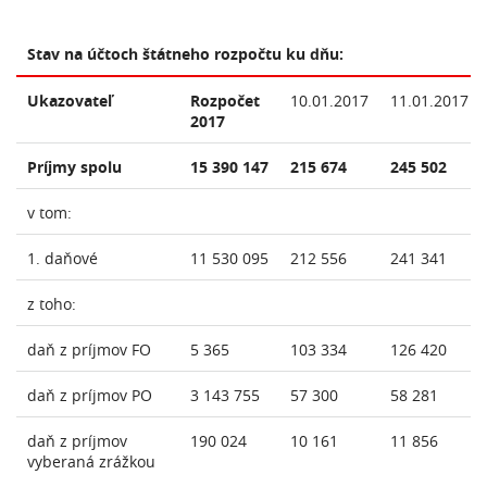
Stav na účtoch štátneho rozpočtu ku dňu:
Ukazovateľ
Rozpočet
10.01.2017
11.01.2017
2017
Príjmy spolu
15 390 147
215 674
245 502
v tom:
1. daňové
11 530 095
212 556
241 341
z toho:
daň z príjmov FO
5 365
103 334
126 420
daň z príjmov PO
3 143 755
57 300
58 281
daň z príjmov
190 024
10 161
11 856
vyberaná zrážkou