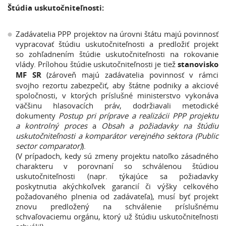
Štúdia uskutočniteľnosti:
Zadávatelia PPP projektov na úrovni štátu majú povinnosť
vypracovať štúdiu uskutočniteľnosti a predložiť projekt
so zohľadnením štúdie uskutočniteľnosti na rokovanie
vlády. Prílohou štúdie uskutočniteľnosti je tiež
stanovisko
MF SR
(zároveň majú zadávatelia povinnosť v rámci
svojho rezortu zabezpečiť, aby štátne podniky a akciové
spoločnosti, v ktorých príslušné ministerstvo vykonáva
väčšinu hlasovacích práv, dodržiavali metodické
dokumenty
Postup pri príprave a realizácii PPP projektu
a kontrolný proces
a
Obsah a požiadavky na štúdiu
uskutočniteľnosti a komparátor verejného sektora (Public
sector comparator)
).
(V prípadoch, kedy sú zmeny projektu natoľko zásadného
charakteru v porovnaní so schválenou štúdiou
uskutočniteľnosti (napr. týkajúce sa požiadavky
poskytnutia akýchkoľvek garancií či výšky celkového
požadovaného plnenia od zadávateľa), musí byť projekt
znovu predložený na schválenie príslušnému
schvaľovaciemu orgánu, ktorý už štúdiu uskutočniteľnosti