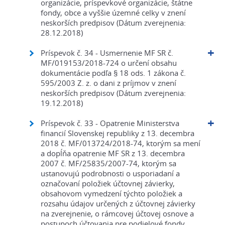
organizácie, príspevkové organizácie, štátne
fondy, obce a vyššie územné celky v znení
neskorších predpisov (Dátum zverejnenia:
28.12.2018)
Príspevok č. 34 - Usmernenie MF SR č.
MF/019153/2018-724 o určení obsahu
dokumentácie podľa § 18 ods. 1 zákona č.
595/2003 Z. z. o dani z príjmov v znení
neskorších predpisov (Dátum zverejnenia:
19.12.2018)
Príspevok č. 33 - Opatrenie Ministerstva
financií Slovenskej republiky z 13. decembra
2018 č. MF/013724/2018-74, ktorým sa mení
a dopĺňa opatrenie MF SR z 13. decembra
2007 č. MF/25835/2007-74, ktorým sa
ustanovujú podrobnosti o usporiadaní a
označovaní položiek účtovnej závierky,
obsahovom vymedzení týchto položiek a
rozsahu údajov určených z účtovnej závierky
na zverejnenie, o rámcovej účtovej osnove a
postupoch účtovania pre podielové fondy,