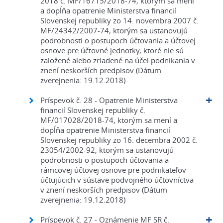
2018 č. MF/16715/2018-74, ktorým sa mení
a dopĺňa opatrenie Ministerstva financií
Slovenskej republiky zo 14. novembra 2007 č.
MF/24342/2007-74, ktorým sa ustanovujú
podrobnosti o postupoch účtovania a účtovej
osnove pre účtovné jednotky, ktoré nie sú
založené alebo zriadené na účel podnikania v
znení neskorších predpisov (Dátum
zverejnenia: 19.12.2018)
Príspevok č. 28 - Opatrenie Ministerstva
financií Slovenskej republiky č.
MF/017028/2018-74, ktorým sa mení a
dopĺňa opatrenie Ministerstva financií
Slovenskej republiky zo 16. decembra 2002 č.
23054/2002-92, ktorým sa ustanovujú
podrobnosti o postupoch účtovania a
rámcovej účtovej osnove pre podnikateľov
účtujúcich v sústave podvojného účtovníctva
v znení neskorších predpisov (Dátum
zverejnenia: 19.12.2018)
Príspevok č. 27 - Oznámenie MF SR č.