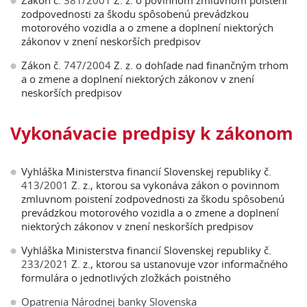
Zákon č.
381/2001
Z. z. o povinnom zmluvnom poistení
zodpovednosti za škodu spôsobenú prevádzkou
motorového vozidla a o zmene a doplnení niektorých
zákonov v znení neskorších predpisov
Zákon č.
747/2004
Z. z. o dohľade nad finančným trhom
a o zmene a doplnení niektorých zákonov v znení
neskorších predpisov
Vykonávacie predpisy k zákonom
Vyhláška Ministerstva financií Slovenskej republiky č.
413/2001
Z. z., ktorou sa vykonáva zákon o povinnom
zmluvnom poistení zodpovednosti za škodu spôsobenú
prevádzkou motorového vozidla a o zmene a doplnení
niektorých zákonov v znení neskorších predpisov
Vyhláška Ministerstva financií Slovenskej republiky č.
233/2021
Z. z., ktorou sa ustanovuje vzor informačného
formulára o jednotlivých zložkách poistného
Opatrenia Národnej banky Slovenska