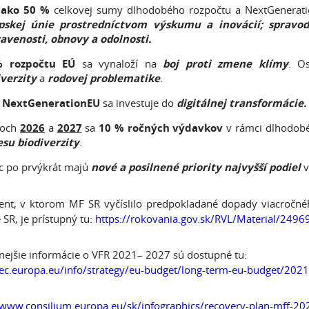
 ako 50 %
celkovej sumy dlhodobého rozpočtu a NextGenerat
pskej únie prostredníctvom výskumu a inovácií; spravodli
ravenosti, obnovy a odolnosti.
 rozpočtu EÚ
sa vynaloží na
boj proti zmene klímy
. O
verzity
a
rodovej problematike
.
 NextGenerationEU
sa investuje do
digitálnej transformácie.
koch
2026
a
2027
sa
10 % ročných výdavkov
v rámci dlhodobé
esu biodiverzity
.
c po prvýkrát majú
nové a posilnené priority najvyšší podiel
v
nt, v ktorom MF SR vyčíslilo predpokladané dopady viacročné
 SR, je prístupný tu:
https://rokovania.gov.sk/RVL/Material/2496
ejšie informácie o VFR 2021– 2027 sú dostupné tu:
/ec.europa.eu/info/strategy/eu-budget/long-term-eu-budget/202
/www.consilium.europa.eu/sk/infographics/recovery-plan-mff-2