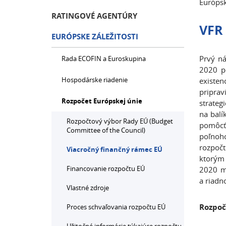
Európsk
RATINGOVÉ AGENTÚRY
VFR 
EURÓPSKE ZÁLEŽITOSTI
Prvý ná
Rada ECOFIN a Euroskupina
2020 p
Hospodárske riadenie
existen
priprav
Rozpočet Európskej únie
strateg
na balí
Rozpočtový výbor Rady EÚ (Budget
pomôcť
Committee of the Council)
poľnoho
rozpoč
Viacročný finančný rámec EÚ
ktorým 
Financovanie rozpočtu EÚ
2020 me
a riadn
Vlastné zdroje
Rozpoč
Proces schvaľovania rozpočtu EÚ