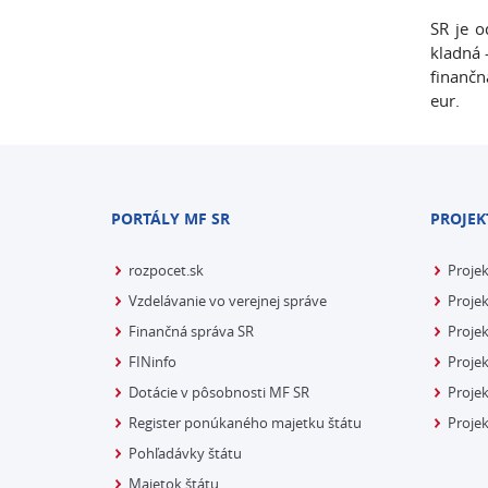
SR je o
kladná 
finančn
eur.
PORTÁLY MF SR
PROJEK
rozpocet.sk
Proje
Vzdelávanie vo verejnej správe
Projek
Finančná správa SR
Projek
FINinfo
Projek
Dotácie v pôsobnosti MF SR
Proje
Register ponúkaného majetku štátu
Projek
Pohľadávky štátu
Majetok štátu