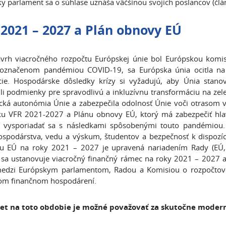
y parlament sa o súhlase uznáša väčšinou svojich poslancov (čl
2021 – 2027 a Plán obnovy EÚ
vrh viacročného rozpočtu Európskej únie bol Európskou komi
označenom pandémiou COVID-19, sa Európska únia ocitla na p
cie. Hospodárske dôsledky krízy si vyžadujú, aby Únia stan
ili podmienky pre spravodlivú a inkluzívnu transformáciu na zel
ická autonómia Únie a zabezpečila odolnosť Únie voči otrasom v 
ku VFR 2021-2027 a Plánu obnovy EÚ, ktorý má zabezpečiť hla
 vysporiadať sa s následkami spôsobenými touto pandémiou.
spodárstva, vedu a výskum, študentov a bezpečnosť k dispozíc
tu EÚ na roky 2021 – 2027 je upravená nariadením Rady (EÚ
sa ustanovuje viacročný finančný rámec na roky 2021 – 2027 
dzi Európskym parlamentom, Radou a Komisiou o rozpočtovej 
om finančnom hospodárení.
et na toto obdobie je možné považovať za skutočne moder