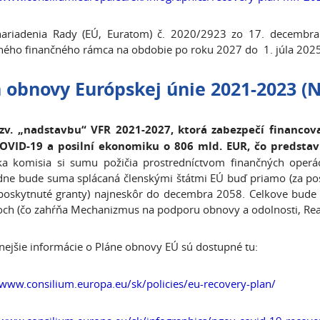
nariadenia Rady (EÚ, Euratom) č. 2020/2923 zo 17. decembr
ného finančného rámca na obdobie po roku 2027 do 1. júla 2025
 obnovy Európskej únie 2021-2023 (
N
tzv. „nadstavbu“ VFR 2021-2027, ktorá zabezpečí financo
COVID-19 a posilní ekonomiku o 806 mld. EUR, čo predstav
ka komisia si sumu požičia prostredníctvom finančných operá
dne bude suma splácaná členskými štátmi EÚ buď priamo (za pos
poskytnuté granty) najneskôr do decembra 2058. Celkove bude 
och (čo zahŕňa Mechanizmus na podporu obnovy a odolnosti, Reac
ejšie informácie o Pláne obnovy EÚ sú dostupné tu:
/www.consilium.europa.eu/sk/policies/eu-recovery-plan/