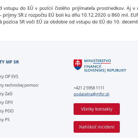
d vstupu do EÚ v pozícii čistého prijímateľa prostriedkov. Aj v
– príjmy SR z rozpočtu EÚ boli ku dňu 10.12.2020 o 860 mil. EU
á pozícia SR voči EÚ za obdobie od vstupu do EÚ do 10. decem
TY MF SR
kty OP EVS
ty technickej pomoci
+421 2 5958 1111
ty ZaSI
podatelna@mfsr.sk
ty OPII
Všetky kontakty
kty POO
ty PS
Nahlásiť incident