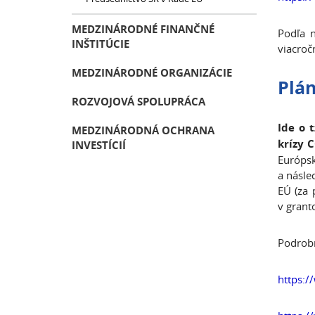
MEDZINÁRODNÉ FINANČNÉ
Podľa 
INŠTITÚCIE
viacroč
MEDZINÁRODNÉ ORGANIZÁCIE
Plán
ROZVOJOVÁ SPOLUPRÁCA
Ide o 
MEDZINÁRODNÁ OCHRANA
krízy 
INVESTÍCIÍ
Európs
a násle
EÚ (za 
v grant
Podrobn
https:/