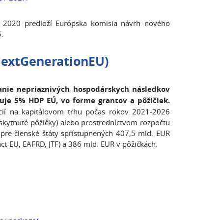
a 2020 predloží Európska komisia návrh nového
.
extGenerationEU)
vanie nepriaznivých hospodárskych následkov
uje 5% HDP EÚ, vo forme grantov a pôžičiek.
cií na kapitálovom trhu počas rokov 2021-2026
kytnuté pôžičky) alebo prostredníctvom rozpočtu
pre členské štáty sprístupnených 407,5 mld. EUR
t-EU, EAFRD, JTF) a 386 mld. EUR v pôžičkách.