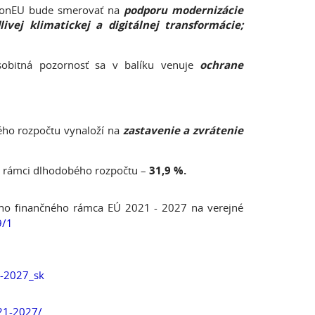
ionEU bude smerovať na
podporu modernizácie
vej klimatickej a digitálnej transformácie;
sobitná pozornosť sa v balíku venuje
ochrane
ho rozpočtu vynaloží na
zastavenie a zvrátenie
 rámci dlhodobého rozpočtu –
31,9 %.
ho finančného rámca EÚ 2021 - 2027 na verejné
9/1
1-2027_sk
021-2027/