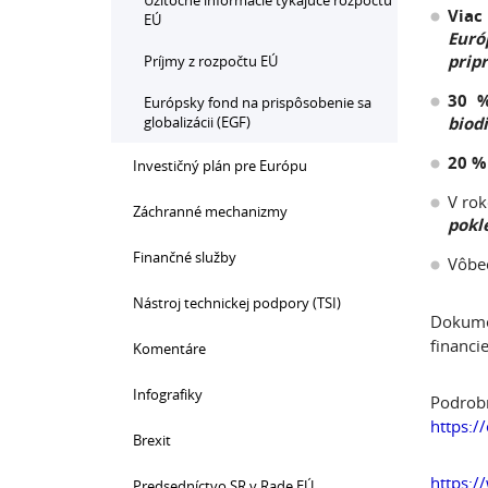
Užitočné informácie týkajúce rozpočtu
Viac
EÚ
Euró
prip
Príjmy z rozpočtu EÚ
30 %
Európsky fond na prispôsobenie sa
globalizácii (EGF)
biodi
20 %
Investičný plán pre Európu
V ro
Záchranné mechanizmy
pokl
Finančné služby
Vôbe
Nástroj technickej podpory (TSI)
Dokume
financie
Komentáre
Infografiky
Podrobn
https:/
Brexit
https:/
Predsedníctvo SR v Rade EÚ