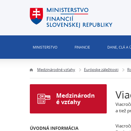
MINISTERSTVO
FINANCIE
DANE, CLÁ A
Medzinárodné vzťahy
Európske záležitosti
Ro
Via
Medzinárodn
é vzťahy
Viacroč
a tiež 
Viacroč
ÚVODNÁ INFORMÁCIA