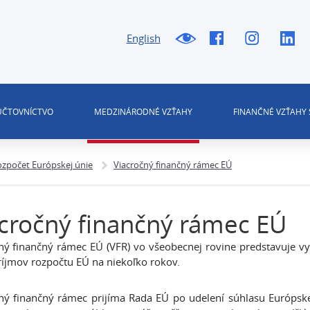
English
 ÚČTOVNÍCTVO
MEDZINÁRODNÉ VZŤAHY
FINANČNÉ VZŤAHY 
zpočet Európskej únie
Viacročný finančný rámec EÚ
cročný finančný rámec EÚ
ný finančný rámec EÚ (VFR) vo všeobecnej rovine predstavuje v
príjmov rozpočtu EÚ na niekoľko rokov.
ný finančný rámec prijíma Rada EÚ po udelení súhlasu Európs