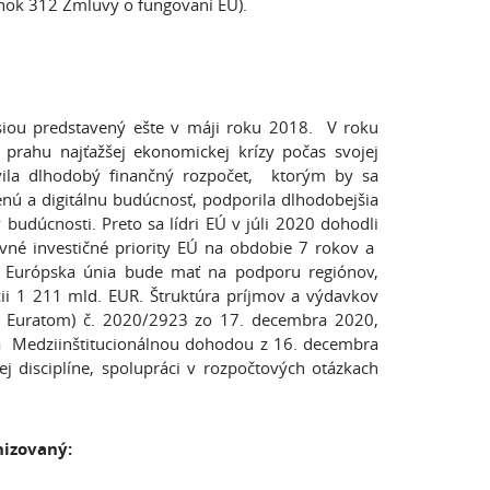
ánok 312 Zmluvy o fungovaní EÚ).
siou predstavený ešte v máji roku 2018. V roku
rahu najťažšej ekonomickej krízy počas svojej
ovila dlhodobý finančný rozpočet, ktorým by sa
enú a digitálnu budúcnosť, podporila dlhodobejšia
budúcnosti. Preto sa lídri EÚ v júli 2020 dohodli
vné investičné priority EÚ na obdobie 7 rokov a
 Európska únia bude mať na podporu regiónov,
ii 1 211 mld. EUR. Štruktúra príjmov a výdavkov
, Euratom) č. 2020/2923 zo 17. decembra 2020,
a Medziinštitucionálnou dohodou z 16. decembra
disciplíne, spolupráci v rozpočtových otázkach
nizovaný: