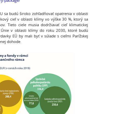
ry-package/
 sa budú široko zohľadňovať opatrenia v oblasti
vý cieľ v oblasti klímy vo výške 30 %, ktorý sa
v. Tieto ciele musia dodržiavať cieľ klimatickej
v Únie v oblasti klímy do roku 2030, ktoré budú
davky EÚ by mali byť v súlade s cieľmi Parížskej
enej dohode.