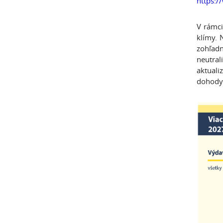
https:/
V rámci
klímy. 
zohľadn
neutral
aktuali
dohody 