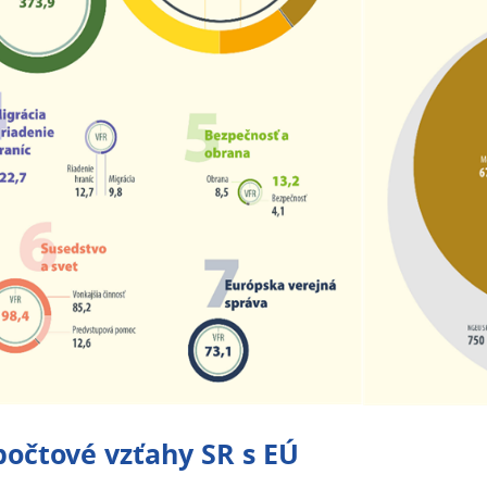
očtové vzťahy SR s EÚ