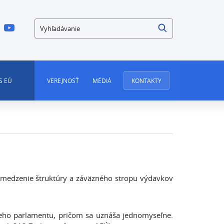
Vyhľadávanie
S EÚ
VEREJNOSŤ
MÉDIÁ
KONTAKTY
ymedzenie štruktúry a záväzného stropu výdavkov
keho parlamentu, pričom sa uznáša jednomyseľne.