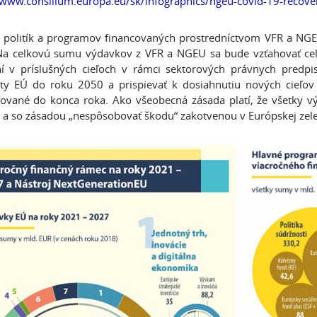
/www.consilium.europa.eu/sk/infographics/ngeu-covid-19-recove
 politík a programov financovaných prostredníctvom VFR a NGEU
Na celkovú sumu výdavkov z VFR a NGEU sa bude vzťahovať celko
í v príslušných cieľoch v rámci sektorových právnych predpiso
ity EÚ do roku 2050 a prispievať k dosiahnutiu nových cieľo
zované do konca roka. Ako všeobecná zásada platí, že všetky vý
a so zásadou „nespôsobovať škodu“ zakotvenou v Európskej zel