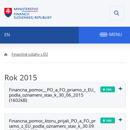
MENU
EN
Finančné vzťahy s EÚ
Rok 2015
Financna_pomoc__PO_a_FO_priamo_z_EU_
podla_oznameni_stav_k_30_06_2015
(1602kB)
Financna_pomoc_ktoru_prijali_PO_a_FO_pr
iamo_z_EU_podla_oznameni_stav_k_30.09.