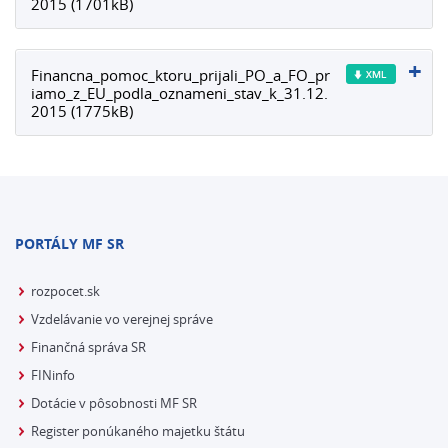
2015 (1701kB)
Financna_pomoc_ktoru_prijali_PO_a_FO_pr
iamo_z_EU_podla_oznameni_stav_k_31.12.
2015 (1775kB)
PORTÁLY MF SR
rozpocet.sk
Vzdelávanie vo verejnej správe
Finančná správa SR
FINinfo
Dotácie v pôsobnosti MF SR
Register ponúkaného majetku štátu