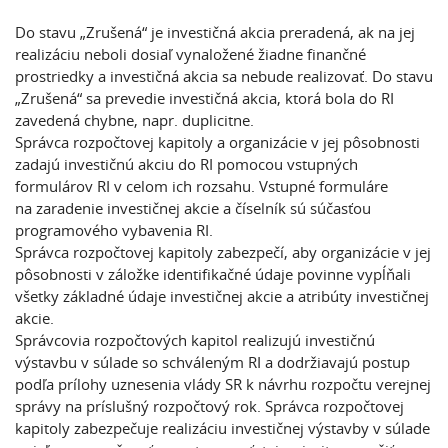
Do stavu „Zrušená“ je investičná akcia preradená, ak na jej
realizáciu neboli dosiaľ vynaložené žiadne finančné
prostriedky a investičná akcia sa nebude realizovať. Do stavu
„Zrušená“ sa prevedie investičná akcia, ktorá bola do RI
zavedená chybne, napr. duplicitne.
Správca rozpočtovej kapitoly a organizácie v jej pôsobnosti
zadajú investičnú akciu do RI pomocou vstupných
formulárov RI v celom ich rozsahu. Vstupné formuláre
na zaradenie investičnej akcie a číselník sú súčasťou
programového vybavenia RI.
Správca rozpočtovej kapitoly zabezpečí, aby organizácie v jej
pôsobnosti v záložke identifikačné údaje povinne vypĺňali
všetky základné údaje investičnej akcie a atribúty investičnej
akcie.
Správcovia rozpočtových kapitol realizujú investičnú
výstavbu v súlade so schváleným RI a dodržiavajú postup
podľa prílohy uznesenia vlády SR k návrhu rozpočtu verejnej
správy na príslušný rozpočtový rok. Správca rozpočtovej
kapitoly zabezpečuje realizáciu investičnej výstavby v súlade