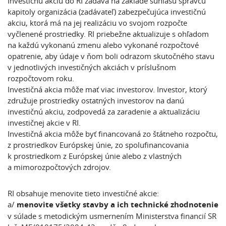
Investičnú akciu do RI zadáva na základe súhlasu správcu
kapitoly organizácia (zadávateľ) zabezpečujúca investičnú
akciu, ktorá má na jej realizáciu vo svojom rozpočte
vyčlenené prostriedky. RI priebežne aktualizuje s ohľadom
na každú vykonanú zmenu alebo vykonané rozpočtové
opatrenie, aby údaje v ňom boli odrazom skutočného stavu
v jednotlivých investičných akciách v príslušnom
rozpočtovom roku.
Investičná akcia môže mať viac investorov. Investor, ktorý
združuje prostriedky ostatných investorov na danú
investičnú akciu, zodpovedá za zaradenie a aktualizáciu
investičnej akcie v RI.
Investičná akcia môže byť financovaná zo štátneho rozpočtu,
z prostriedkov Európskej únie, zo spolufinancovania
k prostriedkom z Európskej únie alebo z vlastných
a mimorozpočtových zdrojov.
RI obsahuje menovite tieto investičné akcie:
a/
menovite všetky stavby a ich technické zhodnotenie
v súlade s metodickým usmernením Ministerstva financií SR