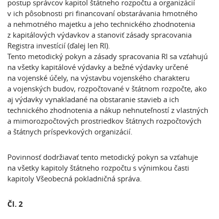
postup správcov kapitol štátneho rozpočtu a organizácií
v ich pôsobnosti pri financovaní obstarávania hmotného
a nehmotného majetku a jeho technického zhodnotenia
z kapitálových výdavkov a stanoviť zásady spracovania
Registra investícií (ďalej len RI).
Tento metodický pokyn a zásady spracovania RI sa vzťahujú
na všetky kapitálové výdavky a bežné výdavky určené
na vojenské účely, na výstavbu vojenského charakteru
a vojenských budov, rozpočtované v štátnom rozpočte, ako
aj výdavky vynakladané na obstaranie stavieb a ich
technického zhodnotenia a nákup nehnuteľností z vlastných
a mimorozpočtových prostriedkov štátnych rozpočtových
a štátnych príspevkových organizácií.
Povinnosť dodržiavať tento metodický pokyn sa vzťahuje
na všetky kapitoly štátneho rozpočtu s výnimkou časti
kapitoly Všeobecná pokladničná správa.
Čl. 2