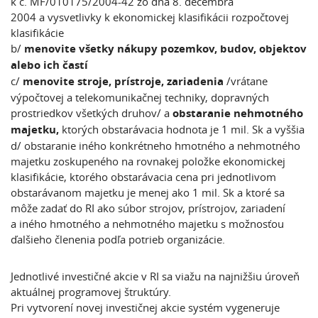
k č. MF/010175/2004-42 zo dňa 8. decembra
2004 a vysvetlivky k ekonomickej klasifikácii rozpočtovej
klasifikácie
b/
menovite všetky nákupy pozemkov, budov, objektov
alebo ich častí
c/
menovite stroje, prístroje, zariadenia
/vrátane
výpočtovej a telekomunikačnej techniky, dopravných
prostriedkov všetkých druhov/ a
obstaranie nehmotného
majetku,
ktorých obstarávacia hodnota je 1 mil. Sk a vyššia
d/ obstaranie iného konkrétneho hmotného a nehmotného
majetku zoskupeného na rovnakej položke ekonomickej
klasifikácie, ktorého obstarávacia cena pri jednotlivom
obstarávanom majetku je menej ako 1 mil. Sk a ktoré sa
môže zadať do RI ako súbor strojov, prístrojov, zariadení
a iného hmotného a nehmotného majetku s možnosťou
ďalšieho členenia podľa potrieb organizácie.
Jednotlivé investičné akcie v RI sa viažu na najnižšiu úroveň
aktuálnej programovej štruktúry.
Pri vytvorení novej investičnej akcie systém vygeneruje