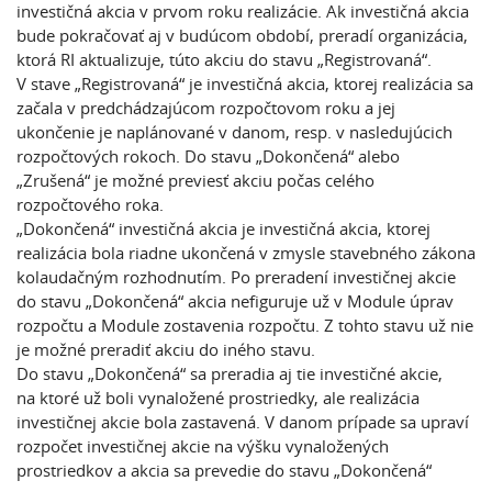
investičná akcia v prvom roku realizácie. Ak investičná akcia
bude pokračovať aj v budúcom období, preradí organizácia,
ktorá RI aktualizuje, túto akciu do stavu „Registrovaná“.
V stave „Registrovaná“ je investičná akcia, ktorej realizácia sa
začala v predchádzajúcom rozpočtovom roku a jej
ukončenie je naplánované v danom, resp. v nasledujúcich
rozpočtových rokoch. Do stavu „Dokončená“ alebo
„Zrušená“ je možné previesť akciu počas celého
rozpočtového roka.
„Dokončená“ investičná akcia je investičná akcia, ktorej
realizácia bola riadne ukončená v zmysle stavebného zákona
kolaudačným rozhodnutím. Po preradení investičnej akcie
do stavu „Dokončená“ akcia nefiguruje už v Module úprav
rozpočtu a Module zostavenia rozpočtu. Z tohto stavu už nie
je možné preradiť akciu do iného stavu.
Do stavu „Dokončená“ sa preradia aj tie investičné akcie,
na ktoré už boli vynaložené prostriedky, ale realizácia
investičnej akcie bola zastavená. V danom prípade sa upraví
rozpočet investičnej akcie na výšku vynaložených
prostriedkov a akcia sa prevedie do stavu „Dokončená“