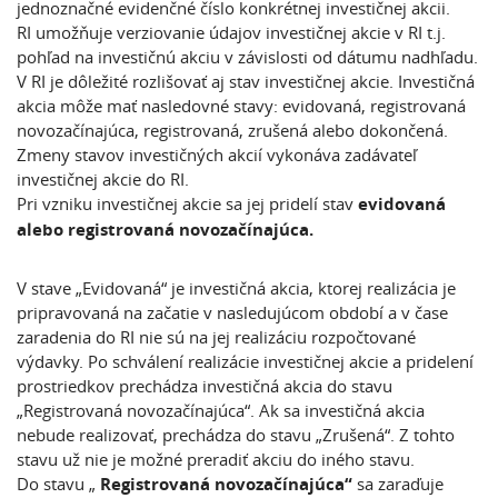
jednoznačné evidenčné číslo konkrétnej investičnej akcii.
RI umožňuje verziovanie údajov investičnej akcie v RI t.j.
pohľad na investičnú akciu v závislosti od dátumu nadhľadu.
V RI je dôležité rozlišovať aj stav investičnej akcie. Investičná
akcia môže mať nasledovné stavy: evidovaná, registrovaná
novozačínajúca, registrovaná, zrušená alebo dokončená.
Zmeny stavov investičných akcií vykonáva zadávateľ
investičnej akcie do RI.
Pri vzniku investičnej akcie sa jej pridelí stav
evidovaná
alebo registrovaná novozačínajúca.
V stave „Evidovaná“ je investičná akcia, ktorej realizácia je
pripravovaná na začatie v nasledujúcom období a v čase
zaradenia do RI nie sú na jej realizáciu rozpočtované
výdavky. Po schválení realizácie investičnej akcie a pridelení
prostriedkov prechádza investičná akcia do stavu
„Registrovaná novozačínajúca“. Ak sa investičná akcia
nebude realizovať, prechádza do stavu „Zrušená“. Z tohto
stavu už nie je možné preradiť akciu do iného stavu.
Do stavu „
Registrovaná novozačínajúca“
sa zaraďuje