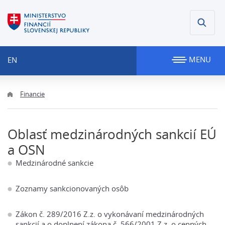
MENU
EN
Financie
Oblasť medzinárodných sankcií EÚ
a OSN
Medzinárodné sankcie
Zoznamy sankcionovaných osôb
Zákon č. 289/2016 Z.z. o vykonávaní medzinárodných
sankcií a o doplnení zákona č. 566/2001 Z.z. o cenných