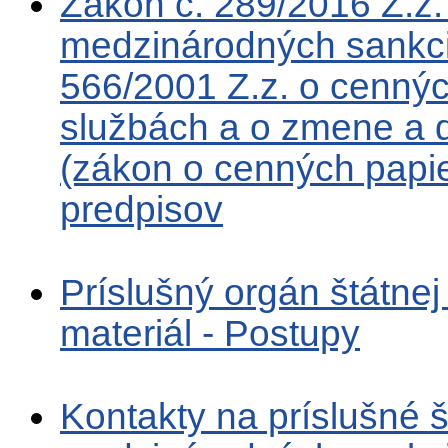
Zákon č. 289/2016 Z.z.
medzinárodných sankcií
566/2001 Z.z. o cennýc
službách a o zmene a 
(zákon o cenných papie
predpisov
Príslušný orgán štátnej
materiál - Postupy
Kontakty na príslušné š