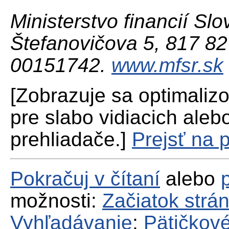
Ministerstvo financií Slo
Štefanovičova 5, 817 82 
00151742.
www.mfsr.sk
[Zobrazuje sa optimaliz
pre slabo vidiacich aleb
prehliadače.]
Prejsť na 
Pokračuj v čítaní
alebo
možnosti:
Začiatok strá
Vyhľadávanie
;
Pätičkové