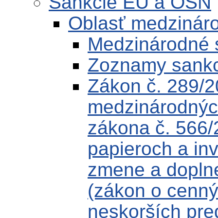
Sankcie EÚ a OSN
Oblasť medzinár
Medzinárodné 
Zoznamy sankc
Zákon č. 289/2
medzinárodných
zákona č. 566/
papieroch a in
zmene a doplne
(zákon o cenný
neskorších pre