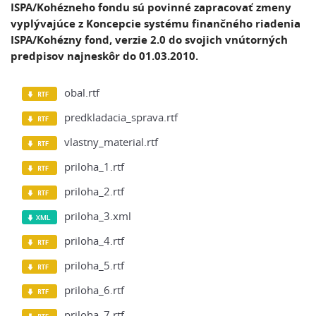
ISPA/Kohézneho fondu sú povinné zapracovať zmeny
vyplývajúce z Koncepcie systému finančného riadenia
ISPA/Kohézny fond, verzie 2.0 do svojich vnútorných
predpisov najneskôr do 01.03.2010.
obal.rtf
predkladacia_sprava.rtf
vlastny_material.rtf
priloha_1.rtf
priloha_2.rtf
priloha_3.xml
priloha_4.rtf
priloha_5.rtf
priloha_6.rtf
priloha_7.rtf