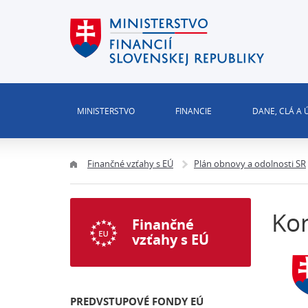
MINISTERSTVO
FINANCIE
DANE, CLÁ A
Finančné vzťahy s EÚ
Plán obnovy a odolnosti SR
Kon
Finančné
vzťahy s EÚ
PREDVSTUPOVÉ FONDY EÚ