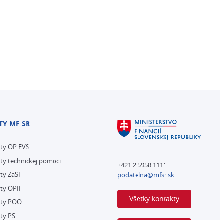
TY MF SR
kty OP EVS
ty technickej pomoci
+421 2 5958 1111
ty ZaSI
podatelna@mfsr.sk
ty OPII
Všetky kontakty
kty POO
ty PS