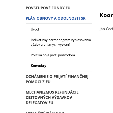
POVSTUPOVÉ FONDY EÚ
Koor
PLÁN OBNOVY A ODOLNOSTI SR
Ján Čec
Úvod
Indikatívny harmonogram vyhlasovania
výziev a priamych vyzvaní
Politika boja proti podvodom
Kontakty
OZNÁMENIE O PRIJATÍ FINANČNEJ
POMOCI Z EÚ
MECHANIZMUS REFUNDÁCIE
CESTOVNÝCH VÝDAVKOV
DELEGÁTOV EÚ