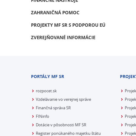
FINANČNÉ NÁSTROJE
ZAHRANIČNÁ POMOC
PROJEKTY MF SR S PODPOROU EÚ
ZVEREJŇOVANÉ INFORMÁCIE
PORTÁLY MF SR
PROJEK
rozpocet.sk
Proje
Vzdelávanie vo verejnej správe
Projek
Finančná správa SR
Projek
FINinfo
Projek
Dotácie v pôsobnosti MF SR
Proje
Register ponúkaného majetku štátu
Projek