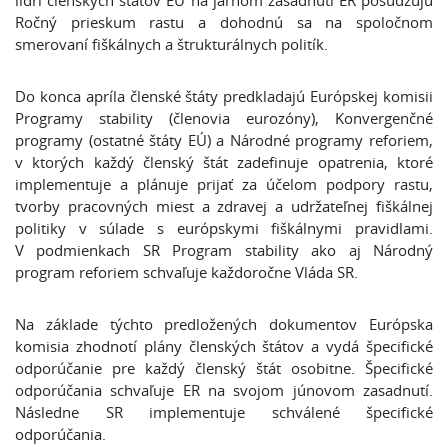
lídri členských štátov EÚ na jarnom zasadnutí ER posudzujú
Ročný prieskum rastu a dohodnú sa na spoločnom
smerovaní fiškálnych a štrukturálnych politík.
Do konca apríla členské štáty predkladajú Európskej komisii
Programy stability (členovia eurozóny), Konvergenčné
programy (ostatné štáty EÚ) a Národné programy reforiem,
v ktorých každý členský štát zadefinuje opatrenia, ktoré
implementuje a plánuje prijať za účelom podpory rastu,
tvorby pracovných miest a zdravej a udržateľnej fiškálnej
politiky v súlade s európskymi fiškálnymi pravidlami.
V podmienkach SR Program stability ako aj Národný
program reforiem schvaľuje každoročne Vláda SR.
Na základe týchto predložených dokumentov Európska
komisia zhodnotí plány členských štátov a vydá špecifické
odporúčanie pre každý členský štát osobitne. Špecifické
odporúčania schvaľuje ER na svojom júnovom zasadnutí.
Následne SR implementuje schválené špecifické
odporúčania.