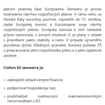
Jadrom jesennej časti Európskeho Semestra je proces
hodnotenia návrhov rozpočtových plánov. V rámci neho sú
členské štáty eurozóny povinné, najneskôr do 15. októbra,
zaslať Európskej komisii a Euroskupine svoje návrhy
rozpočtových plánov. Európska komisia k nim následne
príjme stanoviská, v ktorých zhodnotí či sú plány v súlade
s pravidlami paktu stability a rastu. V prípade výrazného
porušenia týchto fiškálnych pravidiel, Komisia požiada ČŠ
o prepracovanie jeho rozpočtového plánu a o jeho opätovné
zaslanie.
Cieľom EU semestra je:
zabezpečiť zdravé verejné financie;
podporovať hospodársky rast;
predchádzať nadmerným makroekonomickým
nerovnováham v EÚ.