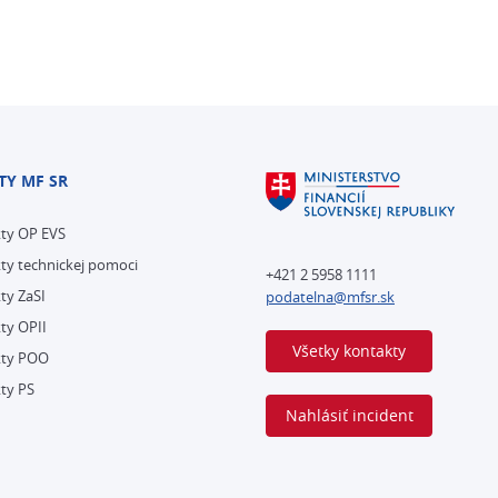
TY MF SR
kty OP EVS
ty technickej pomoci
+421 2 5958 1111
ty ZaSI
podatelna@mfsr.sk
ty OPII
Všetky kontakty
kty POO
ty PS
Nahlásiť incident