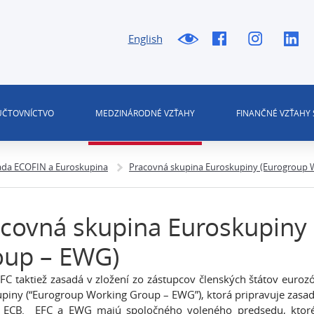
English
 ÚČTOVNÍCTVO
MEDZINÁRODNÉ VZŤAHY
FINANČNÉ VZŤAHY 
ada ECOFIN a Euroskupina
Pracovná skupina Euroskupiny (Eurogroup 
covná skupina Euroskupiny
oup – EWG)
FC taktiež zasadá v zložení zo zástupcov členských štátov euro
piny (“Eurogroup Working Group – EWG”), ktorá pripravuje zasad
a ECB. EFC a EWG majú spoločného voleného predsedu, ktoré