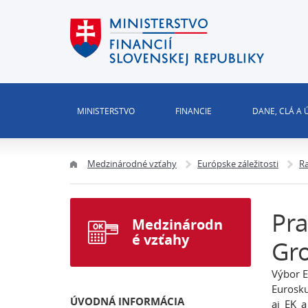
MINISTERSTVO
FINANCIE
DANE, CLÁ A
Medzinárodné vzťahy
Európske záležitosti
R
Pra
Medzinárodn
é vzťahy
Gr
Výbor E
Eurosku
ÚVODNÁ INFORMÁCIA
aj EK 