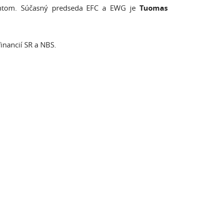
entom. Súčasný predseda EFC a EWG je
Tuomas
inancií SR a NBS.