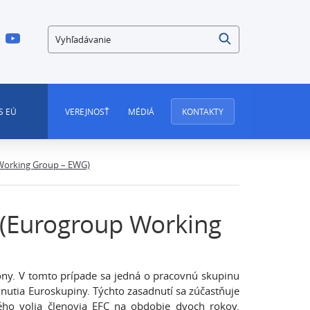
Vyhľadávanie
S EÚ
VEREJNOSŤ
MÉDIÁ
KONTAKTY
Working Group – EWG)
 (Eurogroup Working
zóny. V tomto prípade sa jedná o pracovnú skupinu
nutia Euroskupiny. Týchto zasadnutí sa zúčastňuje
ho volia členovia EFC na obdobie dvoch rokov.