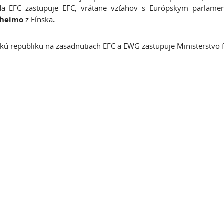
da EFC zastupuje EFC, vrátane vzťahov s Európskym parlam
nheimo
z Fínska
.
kú republiku na zasadnutiach EFC a EWG zastupuje Ministerstvo f