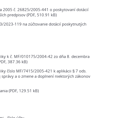
bra 2005 č. 26825/2005-441 o poskytovaní dotácií
ších predpisov (PDF, 510.91 kB)
83/2023-119 na zúčtovanie dotácií poskytnutých
bliky k č. MF/010175/2004-42 zo dňa 8. decembra
(PDF, 387.36 kB)
iky číslo MF/7415/2005-421 k aplikácii § 7 ods.
j správy a o zmene a doplnení niektorých zákonov
nia (PDF, 129.51 kB)
 - číslo účtu