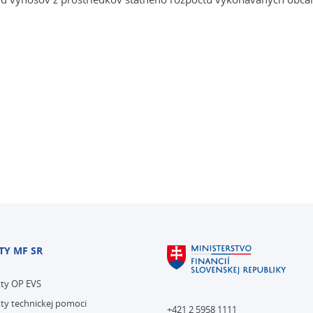
TY MF SR
kty OP EVS
ty technickej pomoci
+421 2 5958 1111