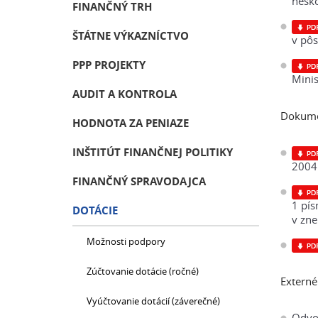
nesko
FINANČNÝ TRH
ŠTÁTNE VÝKAZNÍCTVO
v pôs
PPP PROJEKTY
Minis
AUDIT A KONTROLA
Dokumen
HODNOTA ZA PENIAZE
INŠTITÚT FINANČNEJ POLITIKY
2004 
FINANČNÝ SPRAVODAJCA
1 pís
DOTÁCIE
v zn
Možnosti podpory
Zúčtovanie dotácie (ročné)
Externé 
Vyúčtovanie dotácií (záverečné)
Odvod