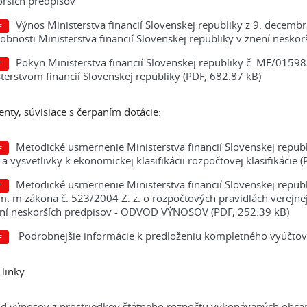
rších predpisov
Výnos Ministerstva financií Slovenskej republiky z 9. decem
obnosti Ministerstva financií Slovenskej republiky v znení neskor
Pokyn Ministerstva financií Slovenskej republiky č. MF/0159
terstvom financií Slovenskej republiky (PDF, 682.87 kB)
ty, súvisiace s čerpaním dotácie:
Metodické usmernenie Ministerstva financií Slovenskej repu
a vysvetlivky k ekonomickej klasifikácii rozpočtovej klasifikácie 
Metodické usmernenie Ministerstva financií Slovenskej republ
m. m zákona č. 523/2004 Z. z. o rozpočtových pravidlách verejne
ení neskorších predpisov - ODVOD VÝNOSOV (PDF, 252.39 kB)
Podrobnejšie informácie k predloženiu kompletného vyúčtova
linky:
 výnosov z prostriedkov štátneho rozpočtu vykonávaných obcami