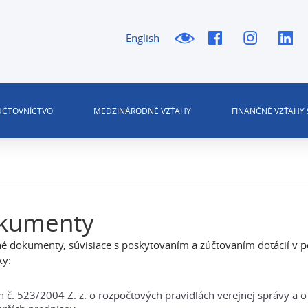
English
 ÚČTOVNÍCTVO
MEDZINÁRODNÉ VZŤAHY
FINANČNÉ VZŤAHY 
kumenty
é dokumenty, súvisiace s poskytovaním a zúčtovaním dotácií v pô
ky:
 č. 523/2004 Z. z. o rozpočtových pravidlách verejnej správy a 