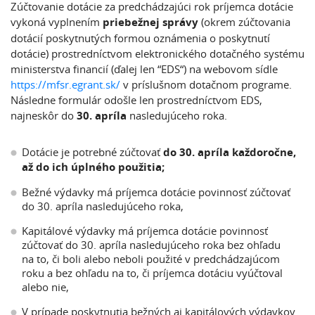
Zúčtovanie dotácie za predchádzajúci rok príjemca dotácie
vykoná vyplnením
priebežnej správy
(okrem zúčtovania
dotácií poskytnutých formou oznámenia o poskytnutí
dotácie) prostredníctvom elektronického dotačného systému
ministerstva financií (ďalej len “EDS“) na webovom sídle
https://mfsr.egrant.sk/
v príslušnom dotačnom programe.
Následne formulár odošle len prostredníctvom EDS,
najneskôr do
30. apríla
nasledujúceho roka.
Dotácie je potrebné zúčtovať
do 30. apríla každoročne,
až do ich úplného použitia;
Bežné výdavky má príjemca dotácie povinnosť zúčtovať
do 30. apríla nasledujúceho roka,
Kapitálové výdavky má príjemca dotácie povinnosť
zúčtovať do 30. apríla nasledujúceho roka bez ohľadu
na to, či boli alebo neboli použité v predchádzajúcom
roku a bez ohľadu na to, či príjemca dotáciu vyúčtoval
alebo nie,
V prípade poskytnutia bežných aj kapitálových výdavkov