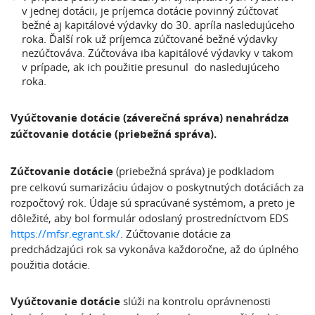
v jednej dotácii, je príjemca dotácie povinný zúčtovať
bežné aj kapitálové výdavky do 30. apríla nasledujúceho
roka. Ďalší rok už príjemca zúčtované bežné výdavky
nezúčtováva. Zúčtováva iba kapitálové výdavky v takom
v prípade, ak ich použitie presunul do nasledujúceho
roka.
Vyúčtovanie dotácie (záverečná správa) nenahrádza
zúčtovanie dotácie (priebežná správa).
Zúčtovanie dotácie
(priebežná správa) je podkladom
pre celkovú sumarizáciu údajov o poskytnutých dotáciách za
rozpočtový rok. Údaje sú spracúvané systémom, a preto je
dôležité, aby bol formulár odoslaný prostredníctvom EDS
https://mfsr.egrant.sk/
. Zúčtovanie dotácie za
predchádzajúci rok sa vykonáva každoročne, až do úplného
použitia dotácie.
Vyúčtovanie dotácie
slúži na kontrolu oprávnenosti