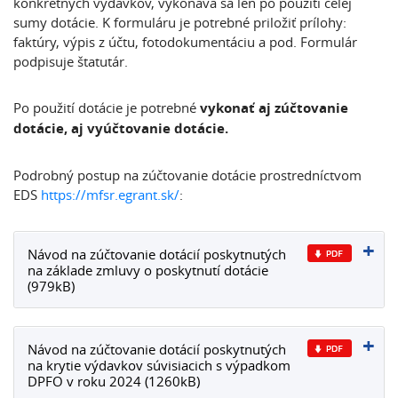
konkrétnych výdavkov, vykonáva sa len po použití celej
sumy dotácie. K formuláru je potrebné priložiť prílohy:
faktúry, výpis z účtu, fotodokumentáciu a pod. Formulár
podpisuje štatutár.
Po použití dotácie je potrebné
vykonať aj zúčtovanie
dotácie, aj vyúčtovanie dotácie.
Podrobný postup na zúčtovanie dotácie prostredníctvom
EDS
https://mfsr.egrant.sk/
:
Návod na zúčtovanie dotácií poskytnutých
na základe zmluvy o poskytnutí dotácie
(979kB)
Návod na zúčtovanie dotácií poskytnutých
na krytie výdavkov súvisiacich s výpadkom
DPFO v roku 2024 (1260kB)