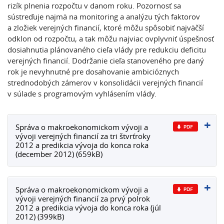
rizík plnenia rozpočtu v danom roku. Pozornosť sa
sústreďuje najmä na monitoring a analýzu tých faktorov
a zložiek verejných financií, ktoré môžu spôsobiť najväčší
odklon od rozpočtu, a tak môžu najviac ovplyvniť úspešnosť
dosiahnutia plánovaného cieľa vlády pre redukciu deficitu
verejných financií. Dodržanie cieľa stanoveného pre daný
rok je nevyhnutné pre dosahovanie ambicióznych
strednodobých zámerov v konsolidácii verejných financií
v súlade s programovým vyhlásením vlády.
Správa o makroekonomickom vývoji a
vývoji verejných financií za tri štvrťroky
2012 a predikcia vývoja do konca roka
(december 2012) (659kB)
Správa o makroekonomickom vývoji a
vývoji verejných financií za prvý polrok
2012 a predikcia vývoja do konca roka (júl
2012) (399kB)