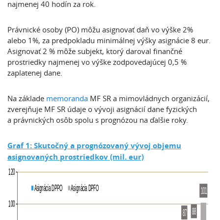
najmenej 40 hodín za rok.
Právnické osoby (PO) môžu asignovať daň vo výške 2%
alebo 1%, za predpokladu minimálnej výšky asignácie 8 eur.
Asignovať 2 % môže subjekt, ktorý daroval finančné
prostriedky najmenej vo výške zodpovedajúcej 0,5 %
zaplatenej dane.
Na základe
memoranda
MF SR a mimovládnych organizácií,
zverejňuje MF SR údaje o vývoji asignácií dane fyzických
a právnických osôb spolu s prognózou na ďalšie roky.
Graf 1: Skutočný a prognózovaný vývoj objemu
asignovaných prostriedkov (mil. eur)