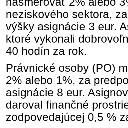
nasmerovať 2% alebo 3
neziskového sektora, za
výšky asignácie 3 eur.
ktoré vykonali dobrovoľ
40 hodín za rok.
Právnické osoby (PO) m
2% alebo 1%, za predpo
asignácie 8 eur. Asigno
daroval finančné prostr
zodpovedajúcej 0,5 % z