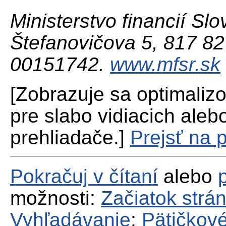
Ministerstvo financií Slo
Štefanovičova 5, 817 82 
00151742.
www.mfsr.sk
[Zobrazuje sa optimaliz
pre slabo vidiacich aleb
prehliadače.]
Prejsť na 
Pokračuj v čítaní
alebo
možnosti:
Začiatok strá
Vyhľadávanie
;
Pätičkové