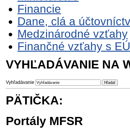
Financie
Dane, clá a účtovníct
Medzinárodné vzťahy
Finančné vzťahy s E
VYHĽADÁVANIE NA W
Vyhľadávanie
PÄTIČKA:
Portály MFSR