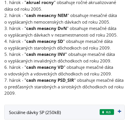
1. hárok - "
akrual rocny
" obsahuje ročné akrualizované
dáta od roku 2005.
2. hárok - "
cash mesacny NEM
"
obsahuje mesačné dáta
o vyplácaných nemocenských dávkach od roku 2005.
3. hárok - "
cash mesacny DvN
" obsahuje mesačné dáta
o vyplácaných dávkach v nezamestnanosti od roku 2005.
4. hárok - "
cash mesacny SD
" obsahuje mesačné dáta
o vyplácaných starobných dôchodkoch od roku 2009.
5. hárok - "
cash mesacny INV
" obsahuje mesačné dáta
o vyplácaných invalidných dôchodkoch od roku 2009.
6. hárok - "
cash mesacny VD
" obsahuje mesačné dáta
o vdovských a vdoveckých dôchodkoch od roku 2009.
7. hárok - "
cash mesacny PSD_SIR
" obsahuje mesačné dáta
o predčasných starobných a sirotských dôchodkoch od roku
2009.
Sociálne dávky SP (250kB)