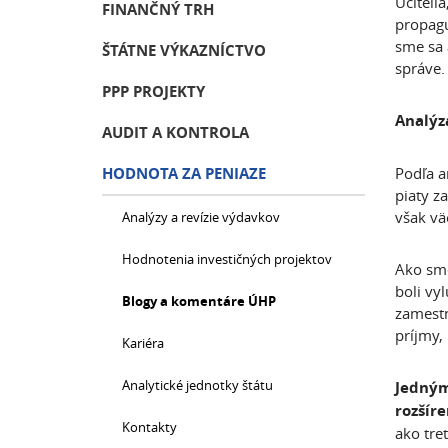
Učiteli
FINANČNÝ TRH
propagu
sme sa 
ŠTÁTNE VÝKAZNÍCTVO
správe.
PPP PROJEKTY
Analýz
AUDIT A KONTROLA
HODNOTA ZA PENIAZE
Podľa a
piaty z
však vä
Analýzy a revízie výdavkov
Hodnotenia investičných projektov
Ako sme
boli vy
Blogy a komentáre ÚHP
zamestn
príjmy, 
Kariéra
Analytické jednotky štátu
Jedným
rozšíre
Kontakty
ako tre