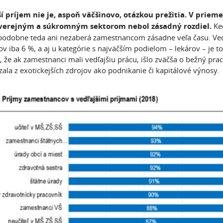
ší príjem nie je, aspoň väčšinovo, otázkou prežitia. V prie
verejným a súkromným sektorom nebol zásadný rozdiel.
Ke
odobne teda ani nezaberá zamestnancom zásadne veľa času. Vedľa
ov iba 6 %, a aj u kategórie s najväčším podielom – lekárov – je to
, že ak zamestnanci mali vedľajšiu prácu, išlo zväčša o bežný pr
ala z exotickejších zdrojov ako podnikanie či kapitálové výnosy.