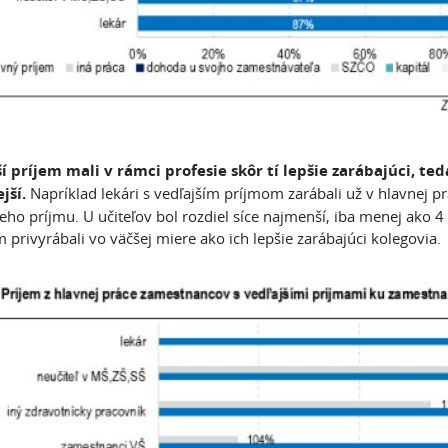
í príjem mali v rámci profesie skôr tí lepšie zarábajúci, te
jší.
Napríklad lekári s vedľajším príjmom zarábali už v hlavnej pr
eho príjmu. U učiteľov bol rozdiel síce najmenší, iba menej ako 4 %
 privyrábali vo väčšej miere ako ich lepšie zarábajúci kolegovia.