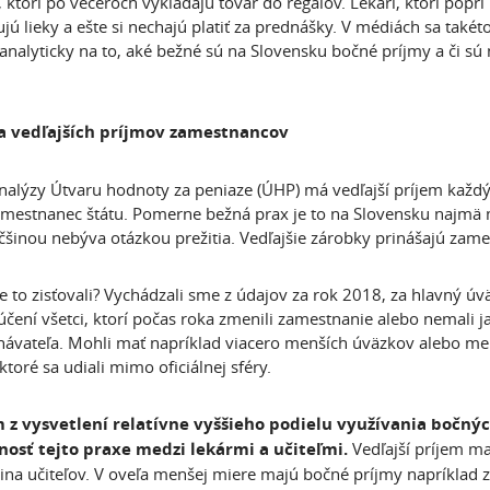
a, ktorí po večeroch vykladajú tovar do regálov. Lekári, ktorí popr
jú lieky a ešte si nechajú platiť za prednášky. V médiách sa takét
analyticky na to, aké bežné sú na Slovensku bočné príjmy a či sú
a vedľajších príjmov zamestnancov
nalýzy Útvaru hodnoty za peniaze (ÚHP) má vedľajší príjem každ
amestnanec štátu. Pomerne bežná prax je to na Slovensku najmä me
čšinou nebýva otázkou prežitia. Vedľajšie zárobky prinášajú zam
 to zisťovali? Vychádzali sme z údajov za rok 2018, za hlavný ú
lúčení všetci, ktorí počas roka zmenili zamestnanie alebo nemali
ávateľa. Mohli mať napríklad viacero menších úväzkov alebo meni
ktoré sa udiali mimo oficiálnej sféry.
 z vysvetlení relatívne vyššieho podielu využívania bočný
nosť tejto praxe medzi lekármi a učiteľmi.
Vedľajší príjem ma
tina učiteľov. V oveľa menšej miere majú bočné príjmy napríklad 