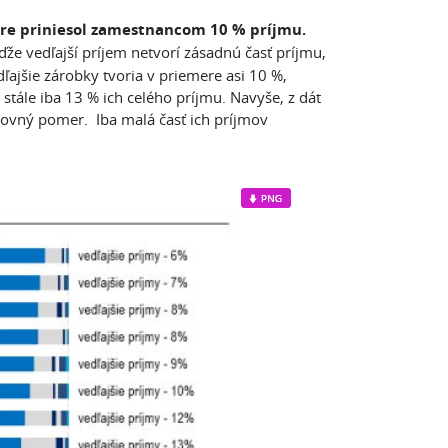
mere priniesol zamestnancom 10 % príjmu.
ďže vedľajší príjem netvorí zásadnú časť príjmu,
jšie zárobky tvoria v priemere asi 10 %,
 stále iba 13 % ich celého príjmu. Navyše, z dát
acovný pomer. Iba malá časť ich príjmov