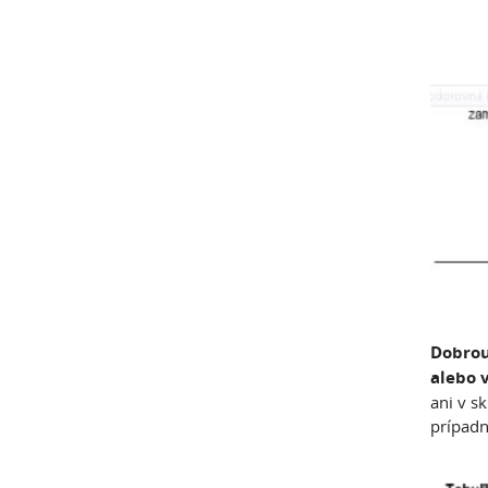
Dobrou
alebo 
ani v s
prípadn