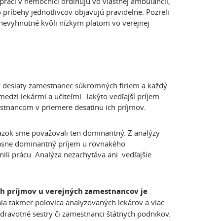
i práci v nemocnici ordinujú vo vlastnej ambulancii,
o príbehy jednotlivcov objavujú pravidelne. Pozreli
 nevyhnutné kvôli nízkym platom vo verejnej
ý desiaty zamestnanec súkromných firiem a každý
dzi lekármi a učiteľmi. Takýto vedľajší príjem
estnancom v priemere desatinu ich príjmov.
väzok sme považovali ten dominantný. Z analýzy
 jasne dominantný príjem u rovnakého
li prácu. Analýza nezachytáva ani vedľajšie
ch príjmov u verejných zamestnancov je
la takmer polovica analyzovaných lekárov a viac
zdravotné sestry či zamestnanci štátnych podnikov.