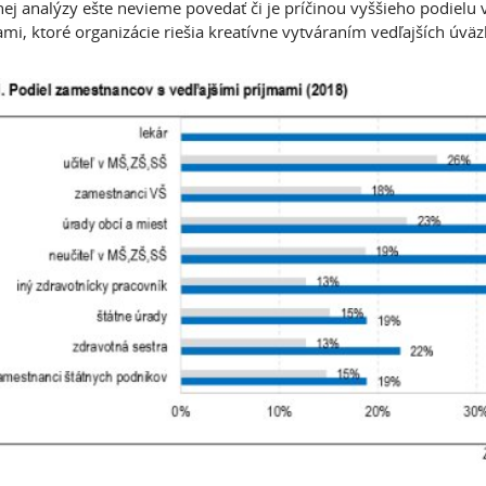
ej analýzy ešte nevieme povedať či je príčinou vyššieho podielu v
ami, ktoré organizácie riešia kreatívne vytváraním vedľajších úvä