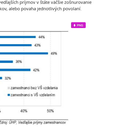
edľajších príjmov v štáte väčšie zošnurovanie
zkov, alebo povaha jednotlivých povolaní.