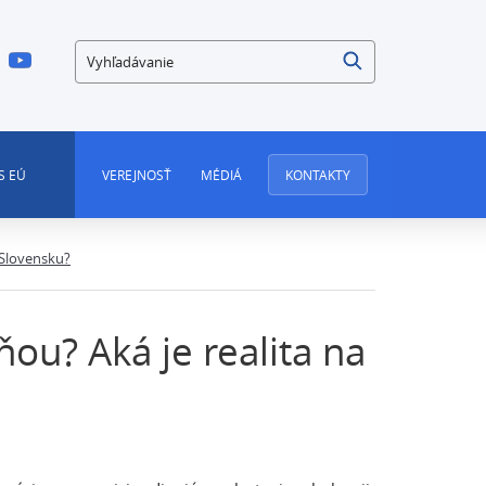
Vyhľadávanie
S EÚ
VEREJNOSŤ
MÉDIÁ
KONTAKTY
a Slovensku?
ňou? Aká je realita na