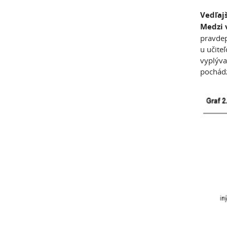
Vedľaj
Medzi 
pravdep
u učiteľ
vyplýva
pochádz