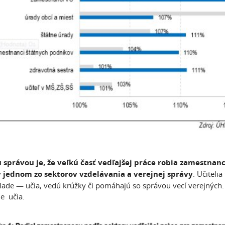
 správou je, že veľkú časť vedľajšej práce robia zamestnan
v jednom zo sektorov vzdelávania a verejnej správy
. Učiteli
klade — učia, vedú krúžky či pomáhajú so správou vecí verejných.
e učia.