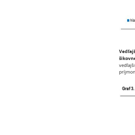
Vedľajš
šikovne
vedľajši
príjmom