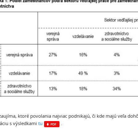
zaujíma, ktoré povolania najviac podnikajú, či kde majú veľa doh
áciu s výsledkami
tu
.