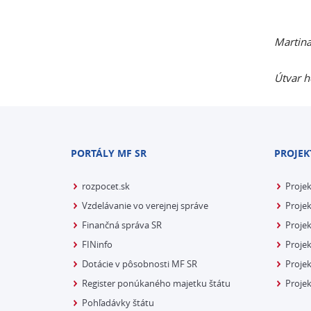
Martina
Útvar h
PORTÁLY MF SR
PROJEK
rozpocet.sk
Proje
Vzdelávanie vo verejnej správe
Projek
Finančná správa SR
Projek
FINinfo
Projek
Dotácie v pôsobnosti MF SR
Proje
Register ponúkaného majetku štátu
Projek
Pohľadávky štátu