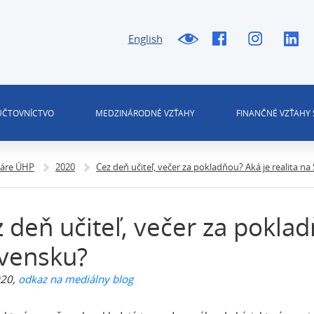
English
 ÚČTOVNÍCTVO
MEDZINÁRODNÉ VZŤAHY
FINANČNÉ VZŤAHY 
táre ÚHP
2020
Cez deň učiteľ, večer za pokladňou? Aká je realita n
 deň učiteľ, večer za poklad
vensku?
20,
odkaz na mediálny blog