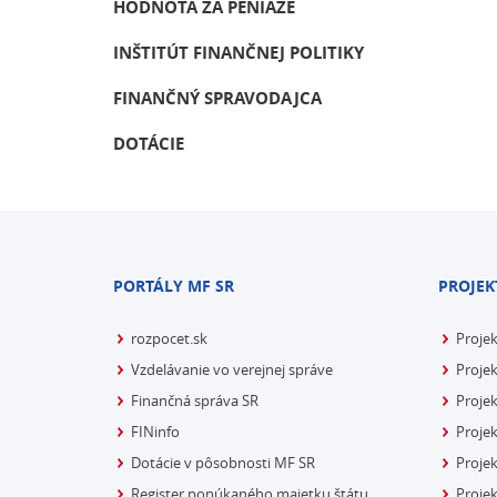
HODNOTA ZA PENIAZE
INŠTITÚT FINANČNEJ POLITIKY
FINANČNÝ SPRAVODAJCA
DOTÁCIE
PORTÁLY MF SR
PROJEK
rozpocet.sk
Proje
Vzdelávanie vo verejnej správe
Projek
Finančná správa SR
Projek
FINinfo
Projek
Dotácie v pôsobnosti MF SR
Proje
Register ponúkaného majetku štátu
Projek