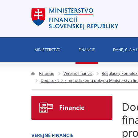
MINISTERSTVO
FINANCIE
DANE, CLÁ A
Financie
Verejné financie
Regulačný komplex 
Dodatok č. 2 k metodickému pokynu Ministerstva fin
Dod
Financie
fin
pr
VEREJNÉ FINANCIE