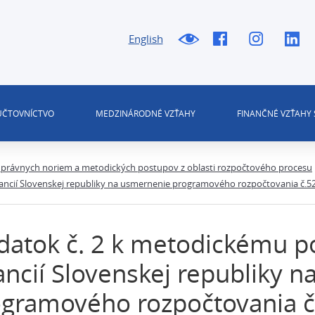
English
 ÚČTOVNÍCTVO
MEDZINÁRODNÉ VZŤAHY
FINANČNÉ VZŤAHY 
právnych noriem a metodických postupov z oblasti rozpočtového procesu
ancií Slovenskej republiky na usmernenie programového rozpočtovania č.5
atok č. 2 k metodickému p
ancií Slovenskej republiky 
ogramového rozpočtovania č