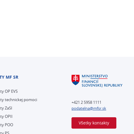
TY MF SR
kty OP EVS
ty technickej pomoci
+421 2 5958 1111
ty ZaSI
podatelna@mfsr.sk
ty OPII
Všetky kontakty
kty POO
ty PS